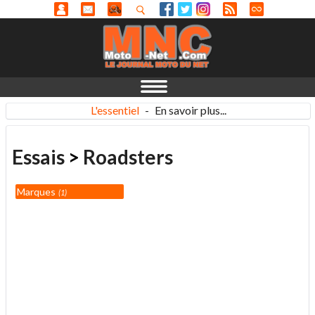
L'essentiel
-
En savoir plus...
Essais
>
Roadsters
Marques
1