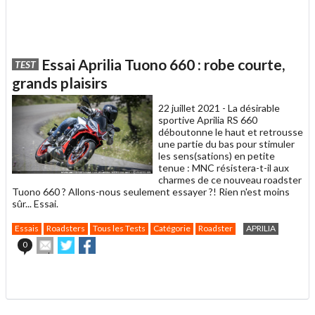
Essai Aprilia Tuono 660 : robe courte,
TEST
grands plaisirs
22 juillet 2021 -
La désirable
sportive Aprilia RS 660
déboutonne le haut et retrousse
une partie du bas pour stimuler
les sens(sations) en petite
tenue : MNC résistera-t-il aux
charmes de ce nouveau roadster
Tuono 660 ? Allons-nous seulement essayer ?! Rien n'est moins
sûr... Essai.
Essais
Roadsters
Tous les Tests
Catégorie
Roadster
APRILIA
Envoyer
Partager
Partager
0
cet
sur
sur
article
Twitter
Facebook
.
à
un
ami