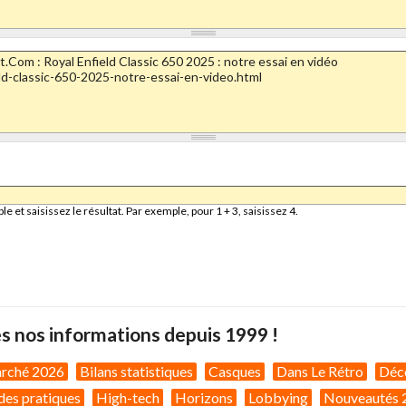
et saisissez le résultat. Par exemple, pour 1 + 3, saisissez 4.
s nos informations depuis 1999 !
arché 2026
Bilans statistiques
Casques
Dans Le Rétro
Déc
des pratiques
High-tech
Horizons
Lobbying
Nouveautés 