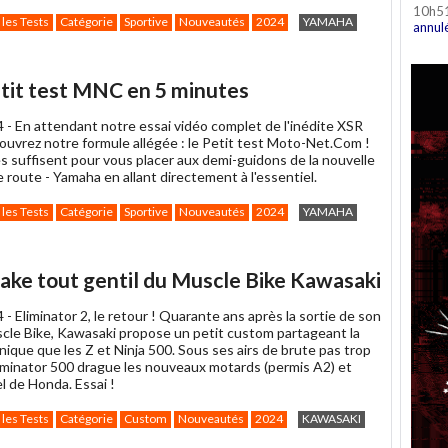
10h5
 les Tests
Catégorie
Sportive
Nouveautés
2024
YAMAHA
annul
tit test MNC en 5 minutes
4 -
En attendant notre essai vidéo complet de l'inédite XSR
ouvrez notre formule allégée : le Petit test Moto-Net.Com !
s suffisent pour vous placer aux demi-guidons de la nouvelle
e route - Yamaha en allant directement à l'essentiel.
 les Tests
Catégorie
Sportive
Nouveautés
2024
YAMAHA
make tout gentil du Muscle Bike Kawasaki
4 -
Eliminator 2, le retour ! Quarante ans après la sortie de son
cle Bike, Kawasaki propose un petit custom partageant la
que que les Z et Ninja 500. Sous ses airs de brute pas trop
Eliminator 500 drague les nouveaux motards (permis A2) et
el de Honda. Essai !
 les Tests
Catégorie
Custom
Nouveautés
2024
KAWASAKI