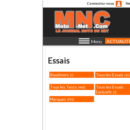
Connectez-vous
Ne
ACTUALIT
Menu
Essais
Roadsters
Tous les Essais
1
16
Tous les Tests
Tous les Essais
460
Exclusifs
3
Marques
991