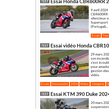
Essai Honda CBR600RR 202
TEST
à
un
9 avril 2024
ami
CBR600RR fa
silencieux 
Supersport 
(Portugal)...
Essais
Tous
Essai vidéo Honda CBR10
TEST
29 mars 202
son incendi
s'est écoul
pour amadou
gestion éle
vidéo.
Essais
Nouveautés
2024
Motos
Catégorie
S
Essai KTM 390 Duke 2024 
TEST
20 mars 202
suspensions