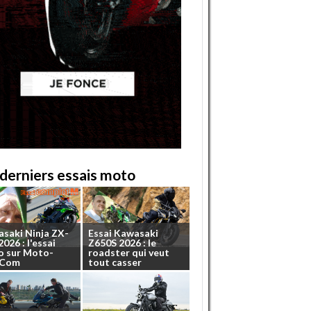
derniers essais moto
asaki
Ninja
ZX-
Essai
Kawasaki
2026
:
l'essai
Z650S
2026
:
le
o
sur
Moto-
roadster
qui
veut
.Com
tout
casser