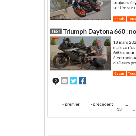
toujours él
testée sur 
Essais
Tous
Triumph Daytona 660 : no
TEST
18 mars 202
mais ce n'e
660cc pour 
électroniqu
d'ailleurs p
Essais
Tous
Envoyer
Partager
Partager
0
cet
sur
sur
article
Twitter
Facebook
.
à
un
« premier
‹ précédent
…
ami
Pages
13