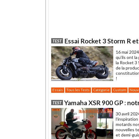
Essai Rocket 3 Storm R e
TEST
16 mai 2024
qu'ils ont l
la Rocket 3
de la produc
constitution
!
Essais
Tous les Tests
Catégorie
Custom
Nouv
Yamaha XSR 900 GP : notr
TEST
30 avril 202
l'inspiratio
motards nos
nouvelles t
et demi-gui