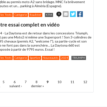
igible au permis moto A2 sans bridage. MNC l'a brièvement
routes et un… parking à Alméria (Espagne).
Envoyer
Partager
Partager
0
 les Tests
Catégorie
Roadster
KTM
cet
sur
sur
article
Twitter
Facebook
tre essai complet en vidéo
à
un
4 -
La Daytona est de retour dans les concessions Triumph,
ami
st pas une Moto2 ni même une Supersport ! Son 3-cylindres de
95 chevaux (permis A2, "welcome !"), sa partie-cycle et son
e ne font pas dans la surenchère… La Daytona 660 est
roposée à partir de 9795 euros. Essai !
 les Tests
Catégorie
Sportive
Nouveautés
2024
TRIUMPH
5
6
7
8
9
10
11
12
…
suivant ›
dernier »