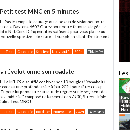
 Petit test MNC en 5 minutes
4 -
Pas le temps, le courage ou le besoin de visionner notre
t de la Daytona 660 ? Optez pour notre formule allégée : le
Moto-Net.Com ! Cinq minutes suffisent pour vous placer au
 nouvelle sportive - de route - Triumph en allant directement
.
 les Tests
Catégorie
Sportive
Nouveautés
2024
TRIUMPH
a révolutionne son roadster
Les 
4 -
La MT-09 a soufflé cet hiver ses 10 bougies ! Yamaha lui
 cadeau une profonde mise à jour 2024 pour fêter ce cap
 Et pour lui permettre surtout de régner sur le segment des
maxi-mid-size" composé notamment des Z900, Street Triple
Kaw
Duke. Test MNC !
10R
vidé
Net
 les Tests
Catégorie
Roadster
Nouveautés
2024
YAMAHA