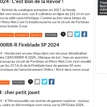
4 : C'est Bon de la Revoir !
Trid
Spor
vidé
 -
Retirée du catalogue européen en 2017, la Honda
nouv
it son retour avec son 4-cylindres en ligne de 121 ch et son
sous la selle caractéristique. Comme au bon vieux temps du
! Moto-Net.Com l'a (re)découverte sur le circuit de Portimao
 sous la pluie. Essai.
Envoyer
Partager
Partager
0
 les Essais
Catégorie
Sportive
HONDA
cet
sur
sur
article
Twitter
Facebook
00RR-R Fireblade SP 2024
à
un
4 -
Honda met un peu d'eau dans son vin pour déradicaliser
ami
aire CBR1000RR-R 2024... Manque de bol : l'eau en question
ée jusqu'au circuit de Portimao où Moto-Net.Com s'est mouillé
er les 217,6 ch de la Fireblade haut de gamme SP, avec
ctronique de l'amortissement Öhlins ! Récit dans notre essai
Envoyer
Partager
Partager
0
portive
HONDA
cet
sur
sur
article
Twitter
Facebook
: cher petit jouet
à
un
4 -
KTM renouvelle son entrée de gamme roadster : moteur,
ami
, cadre et électronique sont revus sur la 390 Duke 2024,