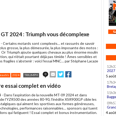
S
t GT 2024 : Triumph vous décomplexe
 -
Certains motards sont complexés… et rassurés de savoir
a plus grosse, la plus démesurée, la plus imposante des motos :
 ! Or Triumph ajoute quelques chevaux au plus énorme moulin
tion, qui n’était pourtant déjà pas timide ! Âmes sensibles et
s fragiles s’abstenir : voici l'essai MNC… par Stéphane Lacaze
12h3
2027
Envoyer
Partager
Partager
0
eautés
2024
TRIUMPH
5 aoû
cet
sur
sur
article
Twitter
Facebook
17h3
e essai complet en vidéo
à
Breta
un
11h3
4 -
Dans l'aspiration de la nouvelle MT-09 2024 et dans
ami
Bagge
n de l'YZR500 des années 80-90, l'inédite XSR900GP cible les
09h5
talgiques qui aiment les sportives aux formes généreuses,
Grand
echnologies, performances raisonnables… sponsors qui tuent
dons qui fatiguent ! Essai complet et bonus instrumentation.
4 aoû