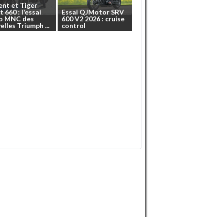
ent
et
Tiger
t
660
:
l'essai
Essai
QJMotor
SRV
o
MNC
des
600
V2
2026
:
cruise
elles
Triumph
...
control