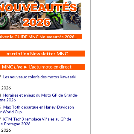
uivez le GUIDE MNC Nouveautés 2026 !
Inscription Newsletter MNC
MNC
Live
► L'actu moto en direct
7
Les nouveaux coloris des motos Kawasaki
t 2026
4
Horaires et enjeux du Moto GP de Grande-
gne 2026
6
Max Toth débarque en Harley-Davidson
r World Cup
7
KTM-Tech3 remplace Viñales au GP de
e-Bretagne 2026
t 2026