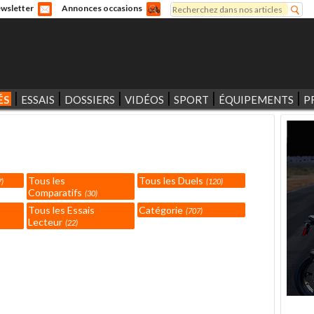
Rechercher
wsletter
Annonces occasions
Formulaire de recherche
ÉS
ESSAIS
DOSSIERS
VIDÉOS
SPORT
ÉQUIPEMENTS
P
Tous les
Tous les Duels
7
120
Comparatifs
30
Tous les Essais
Catégorie
707
Lecteur
22