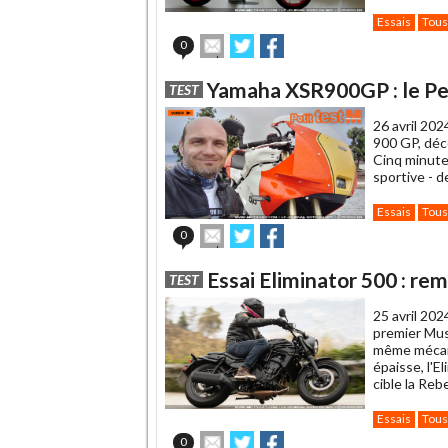
Essais
Tous
Envoyer
Partager
Partager
0
cet
sur
sur
article
Twitter
Facebook
Yamaha XSR900GP : le Pe
TEST
à
un
26 avril 202
ami
900 GP, déc
Cinq minute
sportive - d
Essais
Tous
Envoyer
Partager
Partager
0
cet
sur
sur
article
Twitter
Facebook
Essai Eliminator 500 : re
TEST
à
un
25 avril 202
ami
premier Mus
même mécani
épaisse, l'
cible la Reb
Essais
Tous
Envoyer
Partager
Partager
0