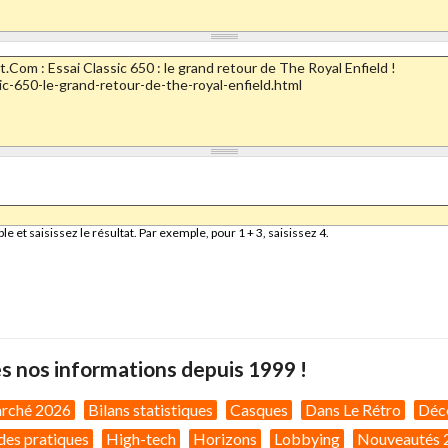
et saisissez le résultat. Par exemple, pour 1 + 3, saisissez 4.
s nos informations depuis 1999 !
arché 2026
Bilans statistiques
Casques
Dans Le Rétro
Déc
des pratiques
High-tech
Horizons
Lobbying
Nouveautés 