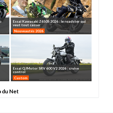
o
Essai
Kawasaki
Z650S
2026
:
le
roadster
qui
veut
tout
casser
Nouveautés 2026
Essai
QJMotor
SRV
600
V2
2026
:
cruise
control
Custom
to du Net