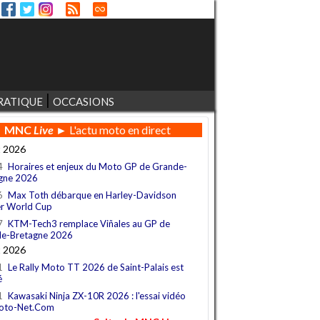
RATIQUE
OCCASIONS
MNC
Live
► L'actu moto en direct
t 2026
4
Horaires et enjeux du Moto GP de Grande-
gne 2026
6
Max Toth débarque en Harley-Davidson
r World Cup
7
KTM-Tech3 remplace Viñales au GP de
e-Bretagne 2026
t 2026
1
Le Rally Moto TT 2026 de Saint-Palais est
é
1
Kawasaki Ninja ZX-10R 2026 : l'essai vidéo
oto-Net.Com