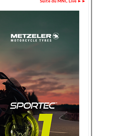
Suite du MNC Live ►►