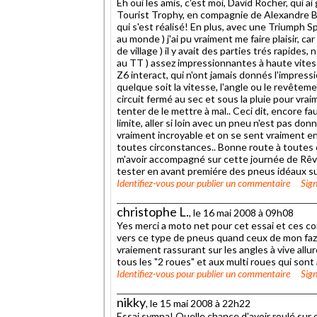
Eh oui les amis, c'est moi, David Rocher, qui a
Tourist Trophy, en compagnie de Alexandre Ba
qui s'est réalisé! En plus, avec une Triumph Sp
au monde ) j'ai pu vraiment me faire plaisir, c
de village ) il y avait des parties trés rapide
au TT ) assez impressionnantes à haute vites
Z6 interact, qui n'ont jamais donnés l'impressio
quelque soit la vitesse, l'angle ou le revêtemen
circuit fermé au sec et sous la pluie pour vra
tenter de le mettre à mal.. Ceci dit, encore fau
limite, aller si loin avec un pneu n'est pas donn
vraiment incroyable et on se sent vraiment en
toutes circonstances.. Bonne route à toutes 
m'avoir accompagné sur cette journée de Rêve
tester en avant premiére des pneus idéaux sur
Identifiez-vous
pour publier un commentaire
Sign
christophe L.
, le 16 mai 2008 à 09h08
Yes merci a moto net pour cet essai et ces co
vers ce type de pneus quand ceux de mon fazer 
vraiement rassurant sur les angles à vive allur
tous les "2 roues" et aux multi roues qui son
Identifiez-vous
pour publier un commentaire
Sign
nikky
, le 15 mai 2008 à 22h22
Essai sympa! Quelle chance d'avoir roulé sur 