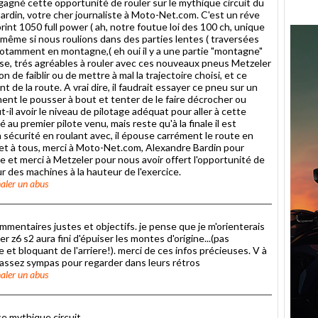
i gagné cette opportunité de rouler sur le mythique circuit du
rdin, votre cher journaliste à Moto-Net.com. C'est un réve
rint 1050 full power ( ah, notre foutue loi des 100 ch, unique
ar même si nous roulions dans des parties lentes ( traversées
s, notamment en montagne,( eh oui il y a une partie "montagne"
se, trés agréables à rouler avec ces nouveaux pneus Metzeler
n de faiblir ou de mettre à mal la trajectoire choisi, et ce
t de la route. A vrai dire, il faudrait essayer ce pneu sur un
iment le pousser à bout et tenter de le faire décrocher ou
t-il avoir le niveau de pilotage adéquat pour aller à cette
é au premier pilote venu, mais reste qu'à la finale il est
 sécurité en roulant avec, il épouse carrément le route en
et à tous, merci à Moto-Net.com, Alexandre Bardin pour
 et merci à Metzeler pour nous avoir offert l'opportunité de
 des machines à la hauteur de l'exercice.
aler un abus
mmentaires justes et objectifs. je pense que je m'orienterais
z6 s2 aura fini d'épuiser les montes d'origine...(pas
e et bloquant de l'arriere!). merci de ces infos précieuses. V à
t assez sympas pour regarder dans leurs rétros
aler un abus
ce mythique circuit.