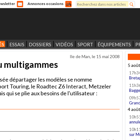
Rechercher
wsletter
Annonces occasions
Formulaire de recherche
ÉS
ESSAIS
DOSSIERS
VIDÉOS
SPORT
ÉQUIPEMENTS
P
Ile de Man, le
15 mai 2008
eu multigammes
5 aoû
17h3
Breta
ensée départager les modèles se nomme
ort Touring, le Roadtec Z6 Interact, Metzeler
11h3
Bagge
qui se plie aux besoins de l'utilisateur :
09h5
Grand
4 aoû
10h5
annul
10h1
sur M