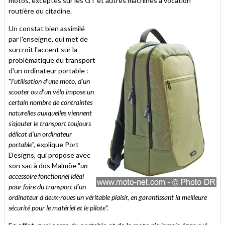
motos, exceptés sur les GT et autres machines à vocation
routière ou citadine.
Un constat bien assimilé
par l'enseigne, qui met de
surcroît l'accent sur la
problématique du transport
d'un ordinateur portable :
"
l’utilisation d’une moto, d’un
scooter ou d’un vélo impose un
certain nombre de contraintes
naturelles auxquelles viennent
s’ajouter le transport toujours
délicat d’un ordinateur
portable
", explique Port
Designs, qui propose avec
son sac à dos Malmöe "
un
accessoire fonctionnel idéal
pour faire du transport d’un
ordinateur à deux-roues un véritable plaisir, en garantissant la meilleure
sécurité pour le matériel et le pilote
".