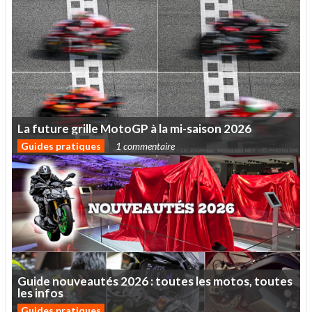
La
future
grille
MotoGP
à
la
mi-saison
2026
Guides pratiques
1 commentaire
Guide
nouveautés
2026
:
toutes
les
motos,
toutes
les
infos
Guides pratiques