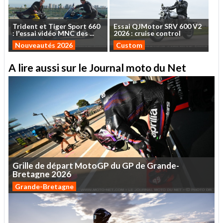
Trident
et
Tiger
Sport
660
Essai
QJMotor
SRV
600
V2
:
l'essai
vidéo
MNC
des
...
2026
:
cruise
control
Nouveautés 2026
Custom
A lire aussi sur le Journal moto du Net
Grille
de
départ
MotoGP
du
GP
de
Grande-
Bretagne
2026
Grande-Bretagne