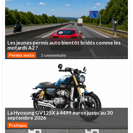
Les
jeunes
permis
auto
bientôt
bridés
comme
les
motards
A2
?
Permis moto
1 commentaire
La
Hyosung
GV125X
à
4499
euros
jusqu'au
30
septembre
2026
Pratique