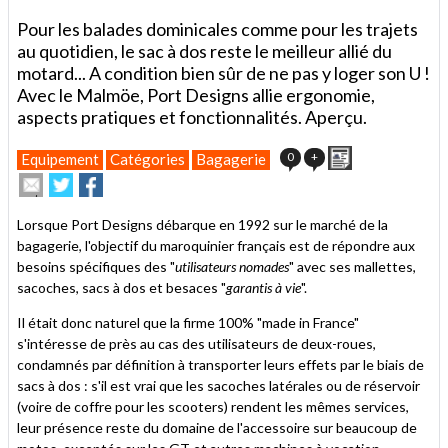
Pour les balades dominicales comme pour les trajets
au quotidien, le sac à dos reste le meilleur allié du
motard... A condition bien sûr de ne pas y loger son U !
Avec le Malmöe, Port Designs allie ergonomie,
aspects pratiques et fonctionnalités. Aperçu.
Imprimer
0
+
Equipement
Catégories
Bagagerie
Envoyer
Partager
Partager
cet
sur
sur
article
Twitter
Facebook
Lorsque Port Designs débarque en 1992 sur le marché de la
à
bagagerie, l'objectif du maroquinier français est de répondre aux
un
besoins spécifiques des "
ami
utilisateurs nomades
" avec ses mallettes,
sacoches, sacs à dos et besaces "
garantis à vie
".
Il était donc naturel que la firme 100% "made in France"
s'intéresse de près au cas des utilisateurs de deux-roues,
condamnés par définition à transporter leurs effets par le biais de
sacs à dos : s'il est vrai que les sacoches latérales ou de réservoir
(voire de coffre pour les scooters) rendent les mêmes services,
leur présence reste du domaine de l'accessoire sur beaucoup de