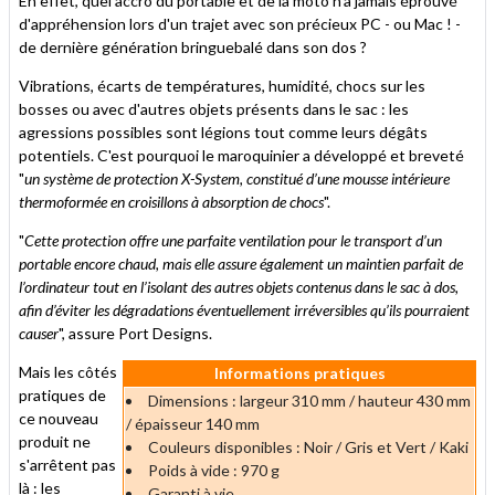
En effet, quel accro du portable et de la moto n'a jamais éprouvé
d'appréhension lors d'un trajet avec son précieux PC - ou Mac ! -
de dernière génération bringuebalé dans son dos ?
Vibrations, écarts de températures, humidité, chocs sur les
bosses ou avec d'autres objets présents dans le sac : les
agressions possibles sont légions tout comme leurs dégâts
potentiels. C'est pourquoi le maroquinier a développé et breveté
"
un système de protection X-System, constitué d’une mousse intérieure
thermoformée en croisillons à absorption de chocs
".
"
Cette protection offre une parfaite ventilation pour le transport d’un
portable encore chaud, mais elle assure également un maintien parfait de
l’ordinateur tout en l’isolant des autres objets contenus dans le sac à dos,
afin d’éviter les dégradations éventuellement irréversibles qu’ils pourraient
causer
", assure Port Designs.
Mais les côtés
Informations pratiques
pratiques de
Dimensions : largeur 310 mm / hauteur 430 mm
ce nouveau
/ épaisseur 140 mm
produit ne
Couleurs disponibles : Noir / Gris et Vert / Kaki
s'arrêtent pas
Poids à vide : 970 g
là : les
Garanti à vie