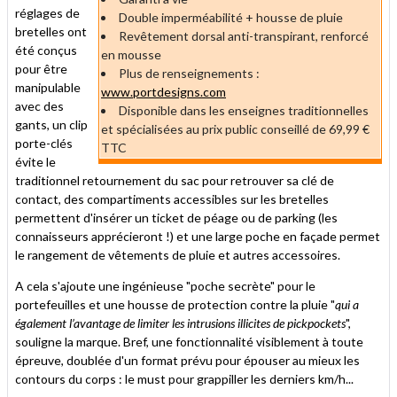
réglages de
Double imperméabilité + housse de pluie
bretelles ont
Revêtement dorsal anti-transpirant, renforcé
été conçus
en mousse
pour être
Plus de renseignements :
manipulable
www.portdesigns.com
avec des
Disponible dans les enseignes traditionnelles
gants, un clip
et spécialisées au prix public conseillé de 69,99 €
porte-clés
TTC
évite le
traditionnel retournement du sac pour retrouver sa clé de
contact, des compartiments accessibles sur les bretelles
permettent d'insérer un ticket de péage ou de parking (les
connaisseurs apprécieront !) et une large poche en façade permet
le rangement de vêtements de pluie et autres accessoires.
A cela s'ajoute une ingénieuse "poche secrète" pour le
portefeuilles et une housse de protection contre la pluie "
qui a
également l’avantage de limiter les intrusions illicites de pickpockets
",
souligne la marque. Bref, une fonctionnalité visiblement à toute
épreuve, doublée d'un format prévu pour épouser au mieux les
contours du corps : le must pour grappiller les derniers km/h...