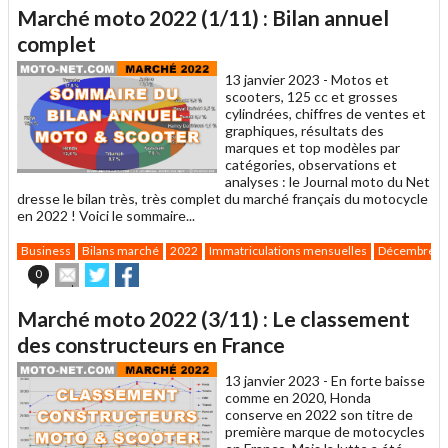
article
Twitter
Facebook
Marché moto 2022 (1/11) : Bilan annuel
à
un
complet
ami
13 janvier 2023 -
Motos et
scooters, 125 cc et grosses
cylindrées, chiffres de ventes et
graphiques, résultats des
marques et top modèles par
catégories, observations et
analyses : le Journal moto du Net
dresse le bilan très, très complet du marché français du motocycle
en 2022 ! Voici le sommaire...
Business
Bilans marché
2022
Immatriculations mensuelles
Décembre
Envoyer
Partager
Partager
0
cet
sur
sur
article
Twitter
Facebook
Marché moto 2022 (3/11) : Le classement
à
un
des constructeurs en France
ami
13 janvier 2023 -
En forte baisse
comme en 2020, Honda
conserve en 2022 son titre de
première marque de motocycles