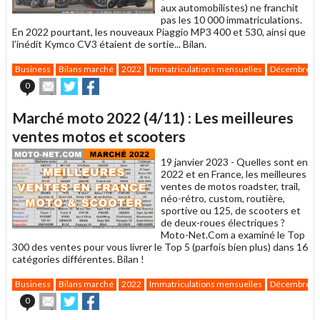
aux automobilistes) ne franchit
pas les 10 000 immatriculations.
En 2022 pourtant, les nouveaux Piaggio MP3 400 et 530, ainsi que
l’inédit Kymco CV3 étaient de sortie... Bilan.
Business
Bilans marché
2022
Immatriculations mensuelles
Décembre
Envoyer
Partager
Partager
0
cet
sur
sur
article
Twitter
Facebook
Marché moto 2022 (4/11) : Les meilleures
à
un
ventes motos et scooters
ami
19 janvier 2023 -
Quelles sont en
2022 et en France, les meilleures
ventes de motos roadster, trail,
néo-rétro, custom, routière,
sportive ou 125, de scooters et
de deux-roues électriques ?
Moto-Net.Com a examiné le Top
300 des ventes pour vous livrer le Top 5 (parfois bien plus) dans 16
catégories différentes. Bilan !
Business
Bilans marché
2022
Immatriculations mensuelles
Décembre
Envoyer
Partager
Partager
0
cet
sur
sur