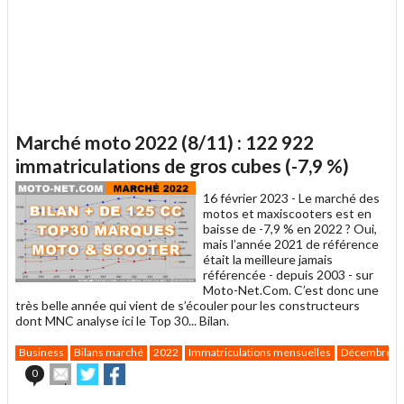
Marché moto 2022 (8/11) : 122 922
immatriculations de gros cubes (-7,9 %)
16 février 2023 -
Le marché des
motos et maxiscooters est en
baisse de -7,9 % en 2022 ? Oui,
mais l’année 2021 de référence
était la meilleure jamais
référencée - depuis 2003 - sur
Moto-Net.Com. C’est donc une
très belle année qui vient de s’écouler pour les constructeurs
dont MNC analyse ici le Top 30... Bilan.
Business
Bilans marché
2022
Immatriculations mensuelles
Décembre
Envoyer
Partager
Partager
0
cet
sur
sur
article
Twitter
Facebook