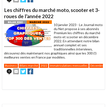
cet
sur
sur
article
Twitter
Facebook
Les chiffres du marché moto, scooter et 3-
à
un
roues de l’année 2022
ami
10 janvier 2023 -
Le Journal moto
du Net propose à ses abonnés
Premium les chiffres du marché
moto et scooter en décembre
2022. En attendant notre bilan
annuel complet et ses
traditionnelles interviews,
découvrez dès maintenant nos graphiques ainsi que les 300 (!)
meilleures ventes en France par modèles.
Business
Bilans marché
2022
Immatriculations mensuelles
Décembre
Envoyer
Partager
Partager
0
cet
sur
sur
article
Twitter
Facebook
.
à
un
ami