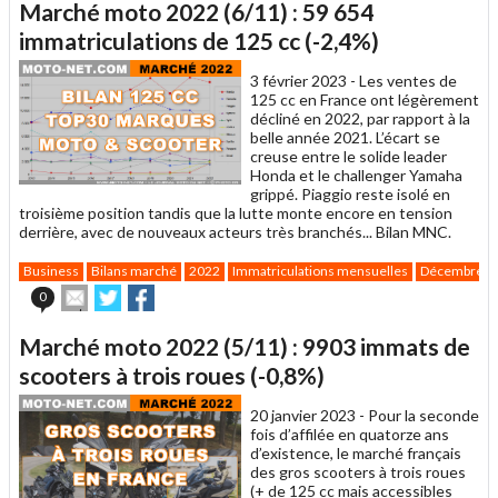
Marché moto 2022 (6/11) : 59 654
à
un
immatriculations de 125 cc (-2,4%)
ami
3 février 2023 -
Les ventes de
125 cc en France ont légèrement
décliné en 2022, par rapport à la
belle année 2021. L’écart se
creuse entre le solide leader
Honda et le challenger Yamaha
grippé. Piaggio reste isolé en
troisième position tandis que la lutte monte encore en tension
derrière, avec de nouveaux acteurs très branchés... Bilan MNC.
Business
Bilans marché
2022
Immatriculations mensuelles
Décembre
Envoyer
Partager
Partager
0
cet
sur
sur
article
Twitter
Facebook
Marché moto 2022 (5/11) : 9903 immats de
à
un
scooters à trois roues (-0,8%)
ami
20 janvier 2023 -
Pour la seconde
fois d’affilée en quatorze ans
d’existence, le marché français
des gros scooters à trois roues
(+ de 125 cc mais accessibles