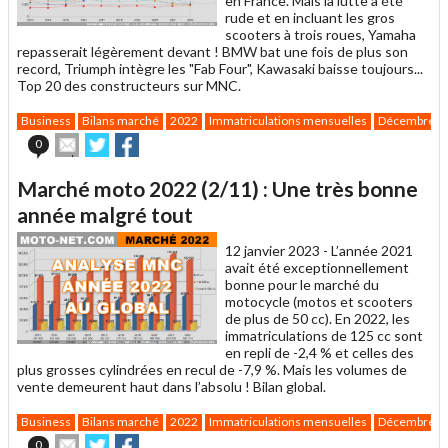
en France. Mais la lutte a été
rude et en incluant les gros
scooters à trois roues, Yamaha
repasserait légèrement devant ! BMW bat une fois de plus son
record, Triumph intègre les "Fab Four", Kawasaki baisse toujours...
Top 20 des constructeurs sur MNC.
Business
Bilans marché
2022
Immatriculations mensuelles
Décembre
Envoyer
Partager
Partager
0
cet
sur
sur
article
Twitter
Facebook
Marché moto 2022 (2/11) : Une très bonne
à
un
année malgré tout
ami
12 janvier 2023 -
L’année 2021
avait été exceptionnellement
bonne pour le marché du
motocycle (motos et scooters
de plus de 50 cc). En 2022, les
immatriculations de 125 cc sont
en repli de -2,4 % et celles des
plus grosses cylindrées en recul de -7,9 %. Mais les volumes de
vente demeurent haut dans l’absolu ! Bilan global.
Business
Bilans marché
2022
Immatriculations mensuelles
Décembre
Envoyer
Partager
Partager
0