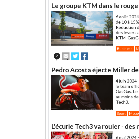
Le groupe KTM dans le rouge
6 août 2024
de 10 à 15%
Réduction d
des leviers 
KTM, GasGa
Business
M
Envoyer
Partager
Partager
2
cet
sur
sur
article
Twitter
Facebook
Pedro Acosta éjecte Miller de
à
un
4 juin 2024 
ami
le team off
GasGas. Le 
au moins deu
Tech3.
Sport
Moto
L'écurie Tech3 va rouler - de
6 mai 2024 