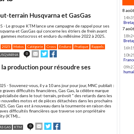
8 aoû
tout-terrain Husqvarna et GasGas
14h3
Breta
5 -
Le groupe KTM lance une campagne de rappel pour ses
7 aoû
qvarna et GasGas qui concerne les étriers de frein avant
 gammes motocross et enduro du millésime 2022 à 2025.
18h2
Breta
2025
Motos
Catégorie
Cross
Enduro
Pratique
Rappels
16h1
Envoyer
Partager
Partager
0
USQVARNA
10h2
cet
sur
sur
Franc
article
Twitter
Facebook
d la production pour résoudre ses
09h2
à
humai
un
ami
025 -
Souvenez-vous, il y a 10 ans jour pour jour, MNC publiait :
e graves difficultés financières, Gas Gas, la célèbre marque
écialisée dans le tout-terrain, prévoit " des retards dans les
de nouvelles motos et de pièces détachées dans les prochains
 2025, Gas Gas est à nouveau dans la tourmente en raison des
raves difficultés financières que traverse son propriétaire
ity (KTM)...
Envoyer
Partager
Partager
0
AS GAS
KTM
cet
sur
sur