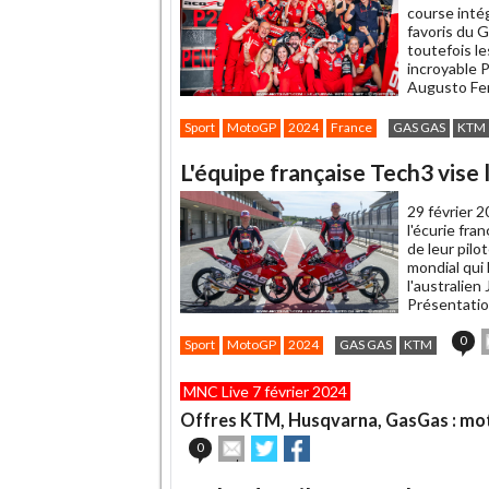
course inté
favoris du 
toutefois l
incroyable P
Augusto Fer
Sport
MotoGP
2024
France
GAS GAS
KTM
L'équipe française Tech3 vise
29 février 2
l'écurie fra
de leur pilo
mondial qui 
l'australien
Présentatio
0
Sport
MotoGP
2024
GAS GAS
KTM
c
a
MNC Live 7 février 2024
à
Offres KTM, Husqvarna, GasGas : mot
a
Envoyer
Partager
Partager
0
cet
sur
sur
article
Twitter
Facebook