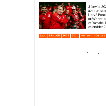
ami
3 janvier 20
avec un sacr
Hervé Ponch
président de
et Yamaha, l
calendrier 2
Sport
MotoGP
2023
2024
Horizons
Culture
.
1
2
Pages