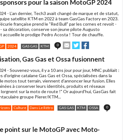
t sponsors pour la saison MotoGP 2024
024 -
L’an dernier, Tech3 avait changé de marque et de statut,
quipe satellite KTM en 2022 à team GasGas Factory en 2023.
’écurie française prend le "Red Bull" par les cornes et revoit -
- sa décoration, conserve son jeune pilote Augusto
t accueille le prodige Pedro Acosta ! Tour de chauffe.
Envoyer
Partager
Partager
0
GP
2024
GAS GAS
KTM
cet
sur
sur
article
Twitter
Facebook
alisation, Gas Gas et Ossa fusionnent
à
un
024 -
Souvenez-vous, il y a 10 ans jour pour jour, MNC publiait :
ami
s d'origine catalane Gas Gas et Ossa, spécialisées dans la
de motos tout terrain, viennent d'annoncer leur fusion. Elles
inées à conserver leurs identités, produits et réseaux
t lorgnent sur la moto de route !" Or aujourd'hui, GasGas fait
entaculaire groupe Pierer/KTM...
0
rizons
Culture
Dans Le Rétro
GAS GAS
KTM
OSSA
le point sur le MotoGP avec Moto-