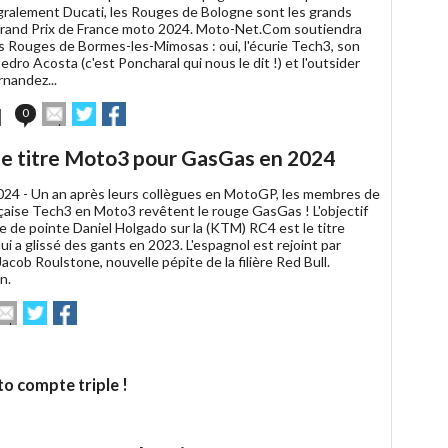
gralement Ducati, les Rouges de Bologne sont les grands
Grand Prix de France moto 2024. Moto-Net.Com soutiendra
es Rouges de Bormes-les-Mimosas : oui, l'écurie Tech3, son
edro Acosta (c'est Poncharal qui nous le dit !) et l'outsider
nandez...
Envoyer
Partager
Partager
0
cet
sur
sur
article
Twitter
Facebook
 le titre Moto3 pour GasGas en 2024
à
un
024 -
Un an après leurs collègues en MotoGP, les membres de
ami
nçaise Tech3 en Moto3 revêtent le rouge GasGas ! L'objectif
te de pointe Daniel Holgado sur la (KTM) RC4 est le titre
lui a glissé des gants en 2023. L'espagnol est rejoint par
 Jacob Roulstone, nouvelle pépite de la filière Red Bull.
n.
Envoyer
Partager
Partager
et
sur
sur
rticle
Twitter
Facebook
un
o compte triple !
mi