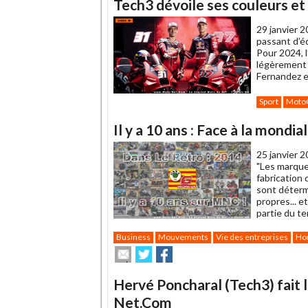
Tech3 dévoile ses couleurs e
à
un
29 janvier 2
ami
passant d’é
Pour 2024, l
légèrement 
Fernandez e
Sport
Moto
Il y a 10 ans : Face à la mondi
25 janvier 2
"Les marque
fabrication 
sont déterm
propres... e
partie du t
Business
Mouvements
Vie des entreprises
Ho
Envoyer
Partager
Partager
cet
sur
sur
article
Twitter
Facebook
Hervé Poncharal (Tech3) fait 
à
un
Net.Com