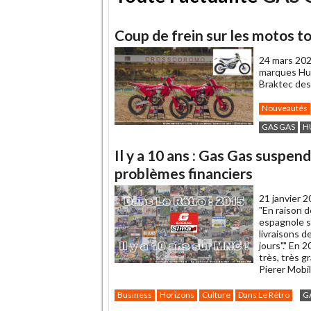
Coup de frein sur les motos 
24 mars 202
marques Hus
Braktec des
Nouveautés
GAS GAS
H
Il y a 10 ans : Gas Gas suspen
problèmes financiers
21 janvier 2
"En raison d
espagnole sp
livraisons 
jours"." En
très, très g
Pierer Mobil
Business
Horizons
Culture
Dans Le Rétro
G