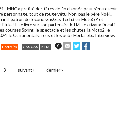
24 -
MNC a profité des fêtes de fin d’année pour s’entretenir
é personnage, tout de rouge vêtu. Non, pas le père Noël...
aral, patron de l’écurie GasGas Tech3 en MotoGP et
 l’Irta ! Il se livre sur son partenaire KTM, ses rivaux Ducati
es courses Sprint, le spectacle et les chutes, la Moto2, le
024, le Continental Circus et les pubs Herta, etc. Interview.
Envoyer
Partager
Partager
0
Portraits
GAS GAS
KTM
cet
sur
sur
article
Twitter
Facebook
à
un
3
suivant ›
dernier »
ami