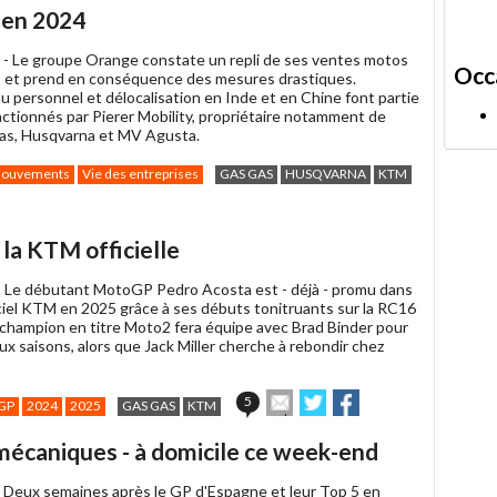
article
Twitter
Facebook
 en 2024
à
un
 -
Le groupe Orange constate un repli de ses ventes motos
ami
Occ
 et prend en conséquence des mesures drastiques.
u personnel et délocalisation en Inde et en Chine font partie
actionnés par Pierer Mobility, propriétaire notamment de
s, Husqvarna et MV Agusta.
ouvements
Vie des entreprises
GAS GAS
HUSQVARNA
KTM
 la KTM officielle
-
Le débutant MotoGP Pedro Acosta est - déjà - promu dans
iciel KTM en 2025 grâce à ses débuts tonitruants sur la RC16
champion en titre Moto2 fera équipe avec Brad Binder pour
x saisons, alors que Jack Miller cherche à rebondir chez
Envoyer
Partager
Partager
5
GP
2024
2025
GAS GAS
KTM
cet
sur
sur
article
Twitter
Facebook
s mécaniques - à domicile ce week-end
à
un
-
Deux semaines après le GP d'Espagne et leur Top 5 en
ami