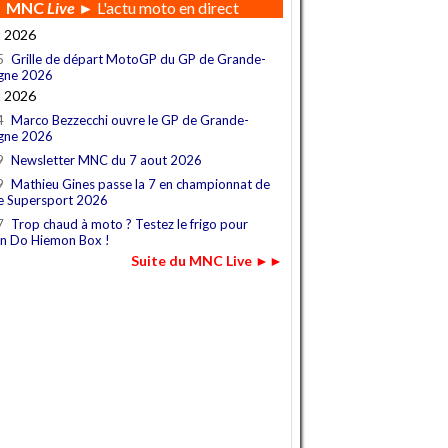
MNC
Live
► L'actu moto en direct
t 2026
5
Grille de départ MotoGP du GP de Grande-
gne 2026
t 2026
4
Marco Bezzecchi ouvre le GP de Grande-
gne 2026
9
Newsletter MNC du 7 aout 2026
9
Mathieu Gines passe la 7 en championnat de
e Supersport 2026
7
Trop chaud à moto ? Testez le frigo pour
n Do Hiemon Box !
Suite du MNC Live ►►