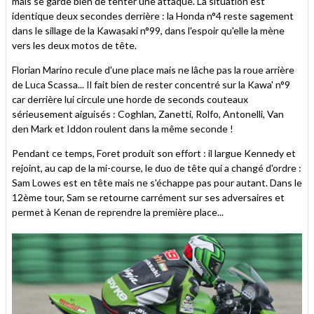
mais se garde bien de tenter une attaque. La situation est
identique deux secondes derrière : la Honda n°4 reste sagement
dans le sillage de la Kawasaki n°99, dans l'espoir qu'elle la mène
vers les deux motos de tête.
Florian Marino recule d'une place mais ne lâche pas la roue arrière
de Luca Scassa... Il fait bien de rester concentré sur la Kawa' n°9
car derrière lui circule une horde de seconds couteaux
sérieusement aiguisés : Coghlan, Zanetti, Rolfo, Antonelli, Van
den Mark et Iddon roulent dans la même seconde !
Pendant ce temps, Foret produit son effort : il largue Kennedy et
rejoint, au cap de la mi-course, le duo de tête qui a changé d'ordre :
Sam Lowes est en tête mais ne s'échappe pas pour autant. Dans le
12ème tour, Sam se retourne carrément sur ses adversaires et
permet à Kenan de reprendre la première place...