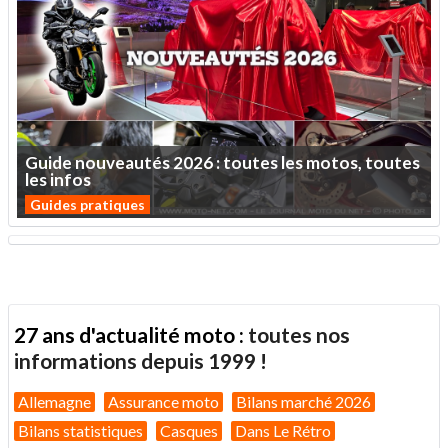
Guide
nouveautés
2026
:
toutes
les
motos,
toutes
les
infos
Guides pratiques
27 ans d'actualité moto :
toutes nos
informations depuis 1999 !
Allemagne
Assurance moto
Bilans marché 2026
Bilans statistiques
Casques
Dans Le Rétro