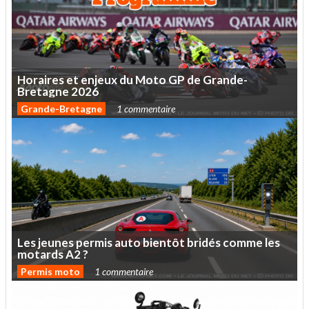
Horaires
et
enjeux
du
Moto
GP
de
Grande-
Bretagne
2026
Grande-Bretagne
1 commentaire
Les
jeunes
permis
auto
bientôt
bridés
comme
les
motards
A2
?
Permis moto
1 commentaire