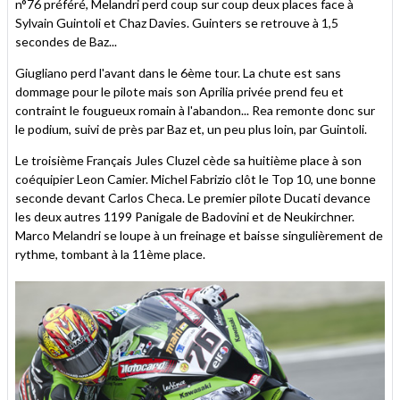
n°76 préféré, Melandri perd coup sur coup deux places face à
Sylvain Guintoli et Chaz Davies. Guinters se retrouve à 1,5
secondes de Baz...
Giugliano perd l'avant dans le 6ème tour. La chute est sans
dommage pour le pilote mais son Aprilia privée prend feu et
contraint le fougueux romain à l'abandon... Rea remonte donc sur
le podium, suivi de près par Baz et, un peu plus loin, par Guintoli.
Le troisième Français Jules Cluzel cède sa huitième place à son
coéquipier Leon Camier. Michel Fabrizio clôt le Top 10, une bonne
seconde devant Carlos Checa. Le premier pilote Ducati devance
les deux autres 1199 Panigale de Badovini et de Neukirchner.
Marco Melandri se loupe à un freinage et baisse singulièrement de
rythme, tombant à la 11ème place.