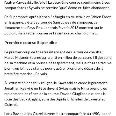
l'autre Kawasaki officielle ! La deuxième course sourit moins à ses
compatriotes : Sylvain ne termine "que" 6ème et Jules abandonne.
En Supersport, après Kenan Sofuoglu en Australie et Fabien Foret
en Espagne, c'était au tour de Sam Lowes de s'imposer, ce
dimanche aux Pays-Bas. Les trois favoris 2013 montent sur le
podium, mais Fabien conserve l'avantage au championnat...
Première course Superbike
Le premier coup de théâtre intervient dès le tour de chauffe :
Marco Melandri tourne au ralenti en milieu de parcours ! Il descend
de sa machine et la pousse désespérément, mais le n°33 se trouve
bien trop loin des stands pour espérer prendre le départ de la
première manche... En vain.
À l'extinction des feux rouges, la Kawasaki se cabre légèrement.
Jonathan Rea vire en tête devant Sykes mais le Ninja prend très
rapidement les rênes de la course. Davide Giugliano est dans la
roue des deux Anglais, suivi des Aprilia officielles de Laverty et
Guintoli.
Loris Baz et Jules Cluzel suivent notre compatriote au n°50, leader