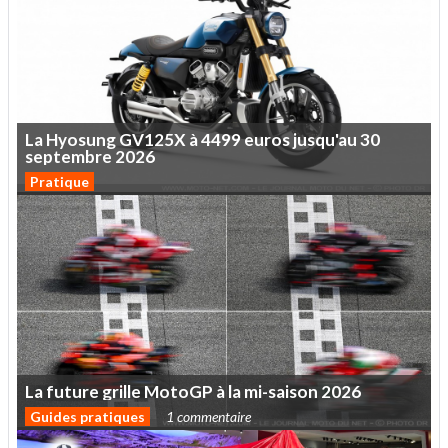
La
Hyosung
GV125X
à
4499
euros
jusqu'au
30
septembre
2026
Pratique
La
future
grille
MotoGP
à
la
mi-saison
2026
Guides pratiques
1 commentaire