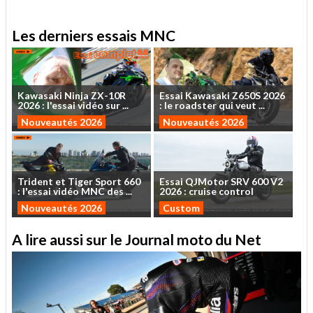
Les derniers essais MNC
Kawasaki
Ninja
ZX-10R
Essai
Kawasaki
Z650S
2026
2026
:
l'essai
vidéo
sur
...
:
le
roadster
qui
veut
...
Nouveautés 2026
Nouveautés 2026
Trident
et
Tiger
Sport
660
Essai
QJMotor
SRV
600
V2
:
l'essai
vidéo
MNC
des
...
2026
:
cruise
control
Nouveautés 2026
Custom
A lire aussi sur le Journal moto du Net