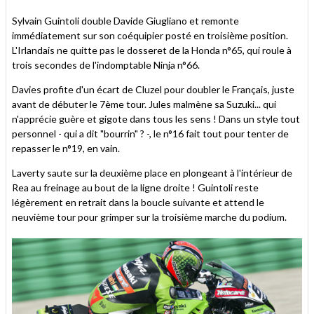
Sylvain Guintoli double Davide Giugliano et remonte
immédiatement sur son coéquipier posté en troisième position.
L'Irlandais ne quitte pas le dosseret de la Honda n°65, qui roule à
trois secondes de l'indomptable Ninja n°66.
Davies profite d'un écart de Cluzel pour doubler le Français, juste
avant de débuter le 7ème tour. Jules malmène sa Suzuki... qui
n'apprécie guère et gigote dans tous les sens ! Dans un style tout
personnel - qui a dit "bourrin" ? -, le n°16 fait tout pour tenter de
repasser le n°19, en vain.
Laverty saute sur la deuxième place en plongeant à l'intérieur de
Rea au freinage au bout de la ligne droite ! Guintoli reste
légèrement en retrait dans la boucle suivante et attend le
neuvième tour pour grimper sur la troisième marche du podium.