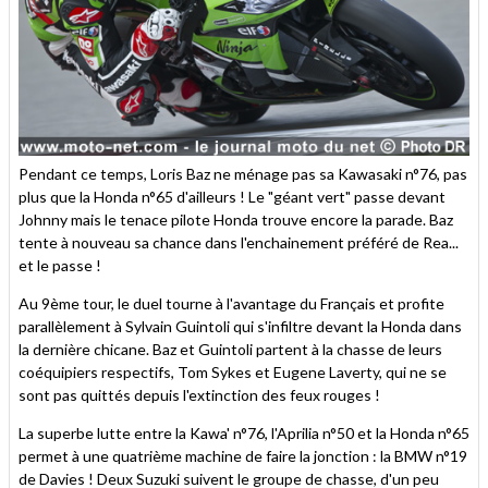
Pendant ce temps, Loris Baz ne ménage pas sa Kawasaki n°76, pas
plus que la Honda n°65 d'ailleurs ! Le "géant vert" passe devant
Johnny mais le tenace pilote Honda trouve encore la parade. Baz
tente à nouveau sa chance dans l'enchainement préféré de Rea...
et le passe !
Au 9ème tour, le duel tourne à l'avantage du Français et profite
parallèlement à Sylvain Guintoli qui s'infiltre devant la Honda dans
la dernière chicane. Baz et Guintoli partent à la chasse de leurs
coéquipiers respectifs, Tom Sykes et Eugene Laverty, qui ne se
sont pas quittés depuis l'extinction des feux rouges !
La superbe lutte entre la Kawa' n°76, l'Aprilia n°50 et la Honda n°65
permet à une quatrième machine de faire la jonction : la BMW n°19
de Davies ! Deux Suzuki suivent le groupe de chasse, d'un peu