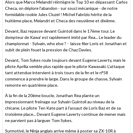
Alors que Marco Melandri réintègre le Top 10 en dépassant Carlos
Checa, on déplore l'abandon - sur souci mécanique - de notre
formidable rookie Jules Cluzel ! Michel Fabrizio hérite de la
huitième place, Melandri et Checa des neuvième et dixième.
Devant, Baz repasse devant Guintoli dans le 17ème tour. Le
dompteur de Kawa' est rapidement imité par Rea... Le leader du
championnat - Sylvain, who else ? - laisse filer Loris et Jonathan et
subit de plein fouet la pression de Chaz Davies.
Devant, Tom Sykes roule toujours devant Eugene Laverty, mais le
pilote Aprilia semble plus rapide que le pilote Kawasaki. L'attaque
tant attendue intervient à trois tours de la fin et le n°58
commence à prendre le large. Dans le groupe de chasse, Sylvain
remonte en quatrième place.
À la fin de la 20ème boucle, Jonathan Rea plante un
impressionnant freinage sur Sylvain Guintoli au niveau de la
chicane. Le pilote Ten Kate part à l'assaut de Loris Baz et de sa
troisième place... Devant Eugene Laverty continue de mener mais
ne parvient pas à larguer Tom Sykes.
Surmotivé, le Ninja anglais arrive même à poster sa ZX-10R à