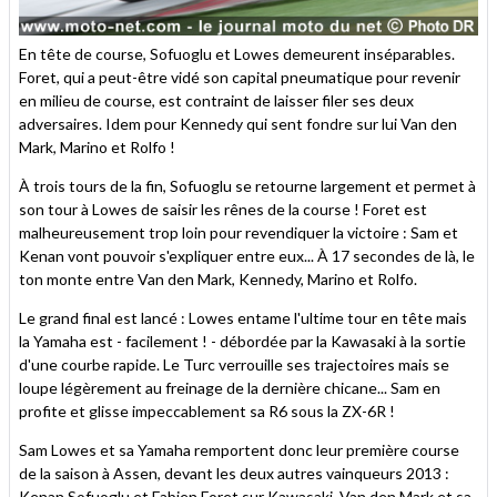
En tête de course, Sofuoglu et Lowes demeurent inséparables.
Foret, qui a peut-être vidé son capital pneumatique pour revenir
en milieu de course, est contraint de laisser filer ses deux
adversaires. Idem pour Kennedy qui sent fondre sur lui Van den
Mark, Marino et Rolfo !
À trois tours de la fin, Sofuoglu se retourne largement et permet à
son tour à Lowes de saisir les rênes de la course ! Foret est
malheureusement trop loin pour revendiquer la victoire : Sam et
Kenan vont pouvoir s'expliquer entre eux... À 17 secondes de là, le
ton monte entre Van den Mark, Kennedy, Marino et Rolfo.
Le grand final est lancé : Lowes entame l'ultime tour en tête mais
la Yamaha est - facilement ! - débordée par la Kawasaki à la sortie
d'une courbe rapide. Le Turc verrouille ses trajectoires mais se
loupe légèrement au freinage de la dernière chicane... Sam en
profite et glisse impeccablement sa R6 sous la ZX-6R !
Sam Lowes et sa Yamaha remportent donc leur première course
de la saison à Assen, devant les deux autres vainqueurs 2013 :
Kenan Sofuoglu et Fabien Foret sur Kawasaki. Van den Mark et sa