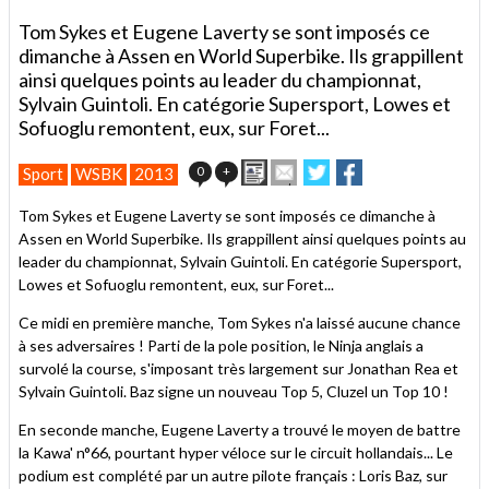
Tom Sykes et Eugene Laverty se sont imposés ce
dimanche à Assen en World Superbike. Ils grappillent
ainsi quelques points au leader du championnat,
Sylvain Guintoli. En catégorie Supersport, Lowes et
Sofuoglu remontent, eux, sur Foret...
Imprimer
Envoyer
Partager
Partager
0
+
Sport
WSBK
2013
cet
sur
sur
article
Twitter
Facebook
Tom Sykes et Eugene Laverty se sont imposés ce dimanche à
à
Assen en World Superbike. Ils grappillent ainsi quelques points au
un
leader du championnat, Sylvain Guintoli. En catégorie Supersport,
ami
Lowes et Sofuoglu remontent, eux, sur Foret...
Ce midi en première manche, Tom Sykes n'a laissé aucune chance
à ses adversaires ! Parti de la pole position, le Ninja anglais a
survolé la course, s'imposant très largement sur Jonathan Rea et
Sylvain Guintoli. Baz signe un nouveau Top 5, Cluzel un Top 10 !
En seconde manche, Eugene Laverty a trouvé le moyen de battre
la Kawa' n°66, pourtant hyper véloce sur le circuit hollandais... Le
podium est complété par un autre pilote français : Loris Baz, sur