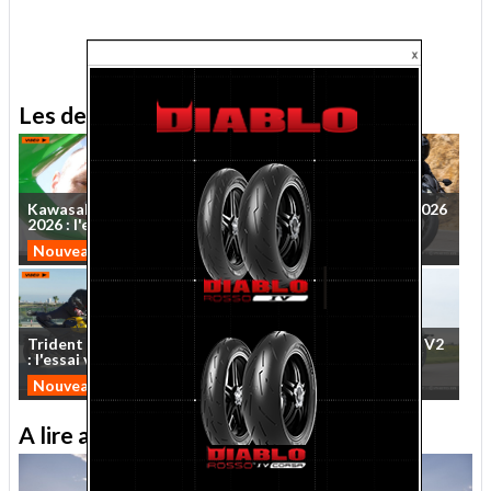
.
Les derniers essais MNC
Kawasaki
Ninja
ZX-10R
Essai
Kawasaki
Z650S
2026
2026
:
l'essai
vidéo
sur
...
:
le
roadster
qui
veut
...
Nouveautés 2026
Nouveautés 2026
Trident
et
Tiger
Sport
660
Essai
QJMotor
SRV
600
V2
:
l'essai
vidéo
MNC
des
...
2026
:
cruise
control
Nouveautés 2026
Custom
A lire aussi sur le Journal moto du Net