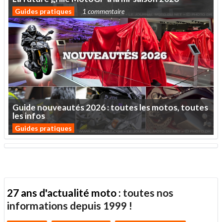
Guides pratiques
1 commentaire
Guide
nouveautés
2026
:
toutes
les
motos,
toutes
les
infos
Guides pratiques
27 ans d'actualité moto :
toutes nos
informations depuis 1999 !