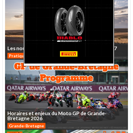
Les
nouveaux
coloris
des
motos
Kawasaki
2027
Pratique
Horaires
et
enjeux
du
Moto
GP
de
Grande-
Bretagne
2026
Grande-Bretagne