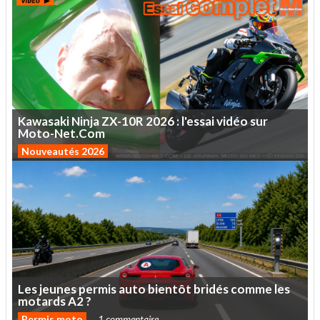
Kawasaki
Ninja
ZX-10R
2026
:
l'essai
vidéo
sur
Moto-Net.Com
Nouveautés 2026
Les
jeunes
permis
auto
bientôt
bridés
comme
les
motards
A2
?
Permis moto
1 commentaire