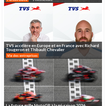
TVS
accélère
en
Europe
et
en
France
avec
Richard
Tougeron
et
Thibault
Chevalier
Vie des entreprises
La
future
grille
MotoGP
à
la
mi-saison
2026