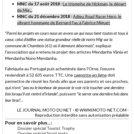
MNC du 17 août 2018
:
Le triomphe de Hickman, le départ
de Mig...
MNC du 21 décembre 2018
:
Adieu Road Racer Hero, le
vibrant hommage de Bernard Fau à Fabrice Miguet
"
Parmi les projets en cours nous en avons un qui nous tient toutes et tous à
cœur, celui d’édifier une statue grandeur réelle de notre Mig sur la
commune de Chambois (61) où il demeure désormais
", explique
l'association qui a retenu le projet des artistes Mendanha Vânia et
Mendanha Nuno Mendanha.
Fabriquée au Portugal puis acheminée dans l'Orne, l'oeuvre
reviendrait à 52 635 euros TTC. Une
cagnotte en ligne
doit
permettre de réunir les fonds afin que ses parents et ses proches,
qui n'ont "
pas eu le bonheur de pouvoir le voir ni le toucher une dernière
fois lorsqu’il est rentré d’Irlande
", puissent "
le serrer une dernière fois dans
leur bras
"...
LE JOURNAL MOTO DU NET - © WWW.MOTO-NET.COM -
Reproduction interdite sans autorisation préalable
Pour en savoir plus...:
Dossier spécial Tourist Trophy
Dossier spécial Sport moto