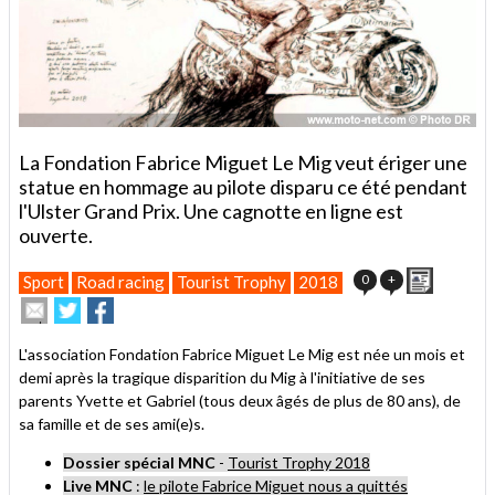
La Fondation Fabrice Miguet Le Mig veut ériger une
statue en hommage au pilote disparu ce été pendant
l'Ulster Grand Prix. Une cagnotte en ligne est
ouverte.
Imprimer
0
+
Sport
Road racing
Tourist Trophy
2018
Envoyer
Partager
Partager
cet
sur
sur
article
Twitter
Facebook
L'association Fondation Fabrice Miguet Le Mig est née un mois et
à
demi après la tragique disparition du Mig à l'initiative de ses
un
parents Yvette et Gabriel (tous deux âgés de plus de 80 ans), de
ami
sa famille et de ses ami(e)s.
Dossier spécial MNC
-
Tourist Trophy 2018
Live MNC
:
le pilote Fabrice Miguet nous a quittés