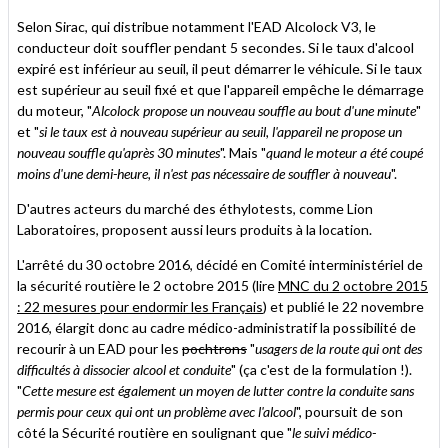
Selon Sirac, qui distribue notamment l'EAD Alcolock V3, le
conducteur doit souffler pendant 5 secondes. Si le taux d'alcool
expiré est inférieur au seuil, il peut démarrer le véhicule. Si le taux
est supérieur au seuil fixé et que l'appareil empêche le démarrage
du moteur, "
Alcolock propose un nouveau souffle au bout d'une minute
"
et "
si le taux est à nouveau supérieur au seuil, l'appareil ne propose un
nouveau souffle qu'après 30 minutes
". Mais "
quand le moteur a été coupé
moins d'une demi-heure, il n'est pas nécessaire de souffler à nouveau
".
D'autres acteurs du marché des éthylotests, comme Lion
Laboratoires, proposent aussi leurs produits à la location.
L'arrêté du 30 octobre 2016, décidé en Comité interministériel de
la sécurité routière le 2 octobre 2015 (lire
MNC du 2 octobre 2015
: 22 mesures pour endormir les Français
) et publié le 22 novembre
2016, élargit donc au cadre médico-administratif la possibilité de
recourir à un EAD pour les
pochtrons
"
usagers de la route qui ont des
difficultés à dissocier alcool et conduite
" (ça c'est de la formulation !).
"
Cette mesure est également un moyen de lutter contre la conduite sans
permis pour ceux qui ont un problème avec l'alcool
", poursuit de son
côté la Sécurité routière en soulignant que "
le suivi médico-