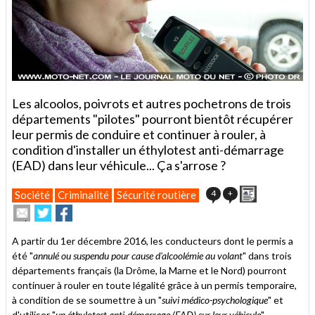
Les alcoolos, poivrots et autres pochetrons de trois
départements "pilotes" pourront bientôt récupérer
leur permis de conduire et continuer à rouler, à
condition d'installer un éthylotest anti-démarrage
(EAD) dans leur véhicule... Ça s'arrose ?
Imprimer
4
+
Société
Criminalité
Sécurité routière
Envoyer
Partager
Partager
cet
sur
sur
article
Twitter
Facebook
A partir du 1er décembre 2016, les conducteurs dont le permis a
à
été "
annulé ou suspendu pour cause d'alcoolémie au volant
" dans trois
un
départements français (la Drôme, la Marne et le Nord) pourront
ami
continuer à rouler en toute légalité grâce à un permis temporaire,
à condition de se soumettre à un "
suivi médico-psychologique
" et
d'utiliser "
un éthylotest anti-démarrage (EAD) sur leur véhicule
".