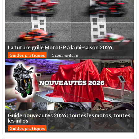
La
future
grille
MotoGP
à
la
mi-saison
2026
Guides pratiques
1 commentaire
Guide
nouveautés
2026
:
toutes
les
motos,
toutes
les
infos
Guides pratiques