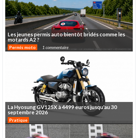
Les
jeunes
permis
auto
bientôt
bridés
comme
les
motards
A2
?
Permis moto
1 commentaire
La
Hyosung
GV125X
à
4499
euros
jusqu'au
30
septembre
2026
Pratique