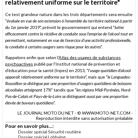
relativement uniforme sur le territoire"
Ce test grandeur nature dans les trois départements sera ensuite
"
évaluée en vue de son extension à l'ensemble du territoire national à partir
du 1er janvier 2019
", prévoit le gouvernement qui entend "
lutter
efficacement contre la récidive de conduite sous l'emprise de l'alcool tout en
permettant, notamment en vue de l'exercice d'une activité professionnelle,
la conduite à certains usagers sans risque pour les autres
".
Rappelons enfin que selon l'
Atlas des usages de substances
psychoactives
publié par l'Institut national de prévention et
d’éducation pour la santé (Inpes) en 2013, "
l'usage quotidien d’alcool
apparaît relativement uniforme sur le territoire
", mais que "
le Languedoc-
Roussillon se distingue par une proportion d'usagers quotidiens de boissons
alcoolisées atteignant 17%
" tandis que "
les régions Midi-Pyrénées, Nord-
Pas-de-Calais et Pays-de-la-Loire se distinguent aussi par une proportion
élevée de buveurs quotidiens
".
LE JOURNAL MOTO DU NET - © WWW.MOTO-NET.COM -
Reproduction interdite sans autorisation préalable
Pour en savoir plus...:
Dossier spécial Sécurité routière
Dossier spécial Lobbying