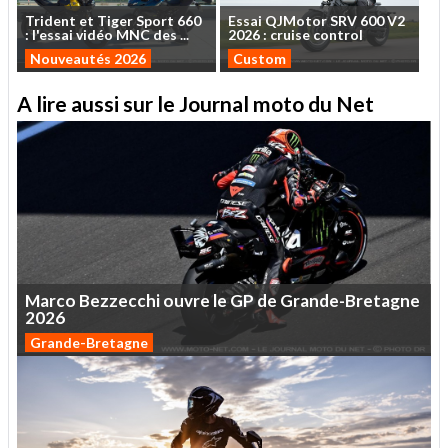
Trident
et
Tiger
Sport
660
Essai
QJMotor
SRV
600
V2
:
l'essai
vidéo
MNC
des
...
2026
:
cruise
control
Nouveautés 2026
Custom
A lire aussi sur le Journal moto du Net
Marco
Bezzecchi
ouvre
le
GP
de
Grande-Bretagne
2026
Grande-Bretagne