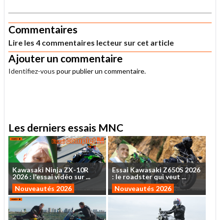
.
Commentaires
Lire les 4 commentaires lecteur sur cet article
Ajouter un commentaire
Identifiez-vous
pour publier un commentaire.
.
Les derniers essais MNC
Kawasaki
Ninja
ZX-10R
Essai
Kawasaki
Z650S
2026
2026
:
l'essai
vidéo
sur
...
:
le
roadster
qui
veut
...
Nouveautés 2026
Nouveautés 2026