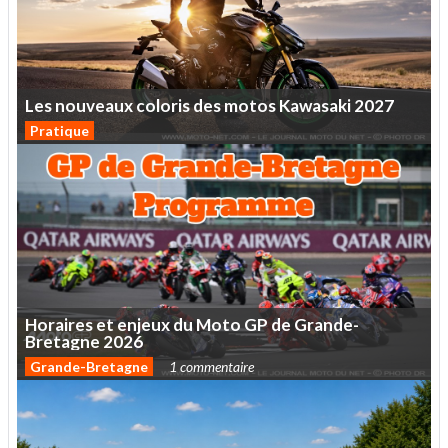
Les
nouveaux
coloris
des
motos
Kawasaki
2027
Pratique
Horaires
et
enjeux
du
Moto
GP
de
Grande-
Bretagne
2026
Grande-Bretagne
1 commentaire