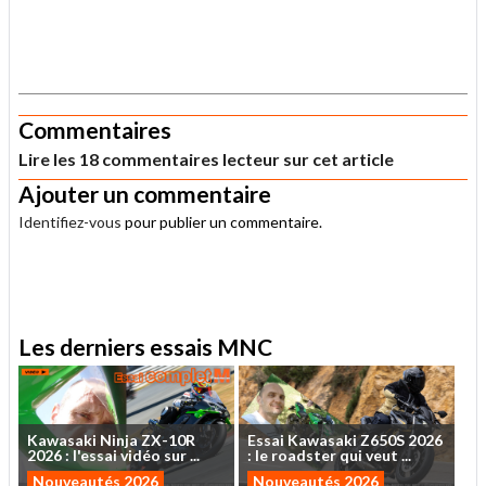
.
Commentaires
Lire les 18 commentaires lecteur sur cet article
Ajouter un commentaire
Identifiez-vous
pour publier un commentaire.
.
Les derniers essais MNC
Kawasaki
Ninja
ZX-10R
Essai
Kawasaki
Z650S
2026
2026
:
l'essai
vidéo
sur
...
:
le
roadster
qui
veut
...
Nouveautés 2026
Nouveautés 2026