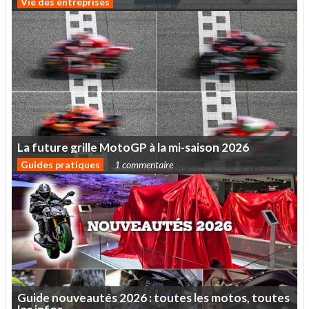
Vie des entreprises
La
future
grille
MotoGP
à
la
mi-saison
2026
Guides pratiques
1 commentaire
Guide
nouveautés
2026
:
toutes
les
motos,
toutes