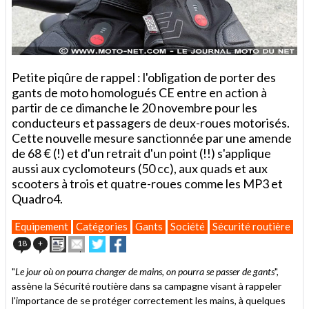
Petite piqûre de rappel : l'obligation de porter des
gants de moto homologués CE entre en action à
partir de ce dimanche le 20 novembre pour les
conducteurs et passagers de deux-roues motorisés.
Cette nouvelle mesure sanctionnée par une amende
de 68 € (!) et d'un retrait d'un point (!!) s'applique
aussi aux cyclomoteurs (50 cc), aux quads et aux
scooters à trois et quatre-roues comme les MP3 et
Quadro4.
Equipement
Catégories
Gants
Société
Sécurité routière
Imprimer
Envoyer
Partager
Partager
18
+
cet
sur
sur
article
Twitter
Facebook
"
Le jour où on pourra changer de mains, on pourra se passer de gants
",
à
assène la Sécurité routière dans sa campagne visant à rappeler
un
l'importance de se protéger correctement les mains, à quelques
ami