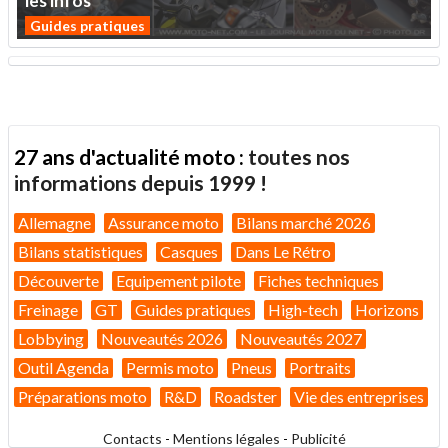
les
infos
Guides pratiques
27 ans d'actualité moto :
toutes nos
informations depuis 1999 !
Allemagne
Assurance moto
Bilans marché 2026
Bilans statistiques
Casques
Dans Le Rétro
Découverte
Equipement pilote
Fiches techniques
Freinage
GT
Guides pratiques
High-tech
Horizons
Lobbying
Nouveautés 2026
Nouveautés 2027
Outil Agenda
Permis moto
Pneus
Portraits
Préparations moto
R&D
Roadster
Vie des entreprises
Contacts
-
Mentions légales
-
Publicité