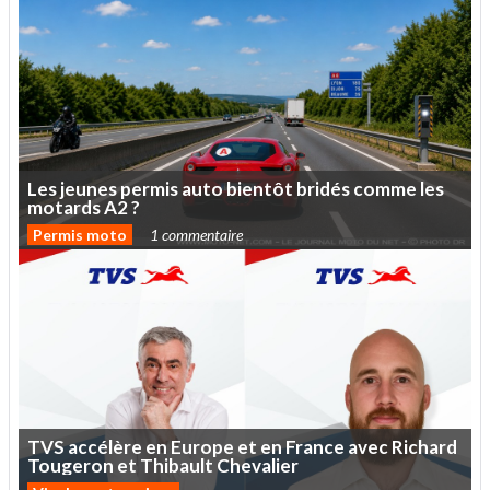
Les
jeunes
permis
auto
bientôt
bridés
comme
les
motards
A2
?
Permis moto
1 commentaire
TVS
accélère
en
Europe
et
en
France
avec
Richard
Tougeron
et
Thibault
Chevalier