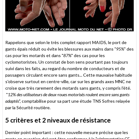
Rappelons que selon le très complet rapport MAIDS, le port de
gants épais réduit ou évite les blessures aux mains dans "
95%
" des
cas pour les motards et dans "
87%
" des cas pour les
cyclomotoristes. Un constat de bon sens pourtant pas toujours
suivi dans les faits, au regard du nombre de conducteurs et de
passagers circulant encore sans gants... Cette mauvaise habitude
s'observe surtout en centre-ville, car sur les grands axes MNC ne
croise que très rarement des motards sans gants, y compris l'été.
"
12% des utilisateurs de deux-roues motorisés roulent encore sans gants
adaptés
", comptabilise pour sa part une étude TNS Sofres relayée
par la Sécurité routière.
5 critères et 2 niveaux de résistance
Dernier point important : cette nouvelle mesure précise que les
gants en question doivent être conformes à la "
réglementation CE