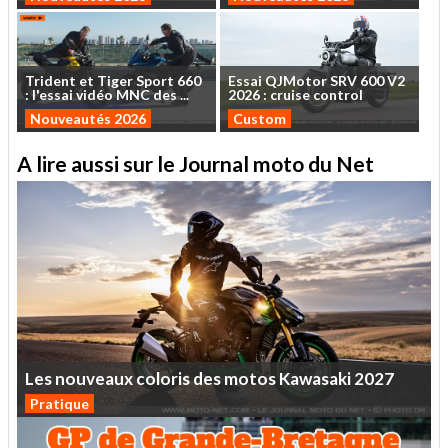
Trident
et
Tiger
Sport
660
Essai
QJMotor
SRV
600
V2
:
l'essai
vidéo
MNC
des
...
2026
:
cruise
control
Nouveautés 2026
Custom
A lire aussi sur le Journal moto du Net
Les
nouveaux
coloris
des
motos
Kawasaki
2027
Pratique