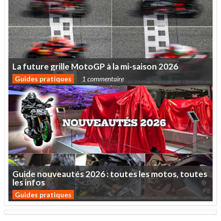
La
future
grille
MotoGP
à
la
mi-saison
2026
Guides pratiques
1 commentaire
Guide
nouveautés
2026
:
toutes
les
motos,
toutes
les
infos
Guides pratiques