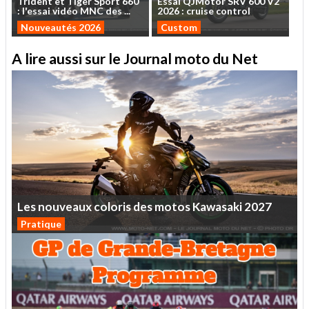
Trident
et
Tiger
Sport
660
Essai
QJMotor
SRV
600
V2
:
l'essai
vidéo
MNC
des
...
2026
:
cruise
control
Nouveautés 2026
Custom
A lire aussi sur le Journal moto du Net
Les
nouveaux
coloris
des
motos
Kawasaki
2027
Pratique