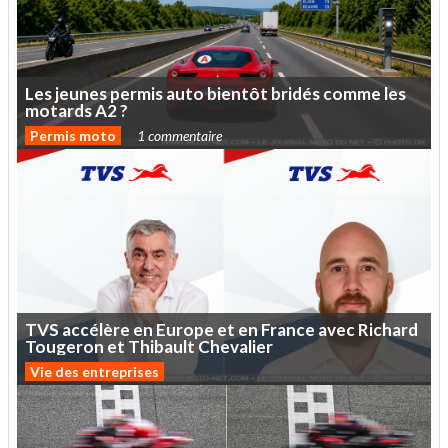
Les
jeunes
permis
auto
bientôt
bridés
comme
les
motards
A2
?
Permis moto
1 commentaire
TVS
accélère
en
Europe
et
en
France
avec
Richard
Tougeron
et
Thibault
Chevalier
Vie des entreprises