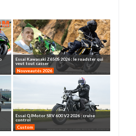
o
Essai
Kawasaki
Z650S
2026
:
le
roadster
qui
veut
tout
casser
Nouveautés 2026
Essai
QJMotor
SRV
600
V2
2026
:
cruise
control
Custom