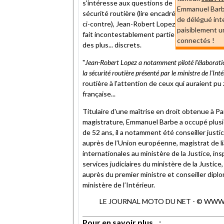
s'intéresse aux questions de
Emmanuel Barbe
sécurité routière (lire encadré
de délégué inte
ci-contre), Jean-Robert Lopez
paisiblement u
fait incontestablement partie
connectés !
des plus... discrets.
"
Jean-Robert Lopez a notamment piloté l'élaborat
la sécurité routière présenté par le ministre de l'I
routière à l'attention de ceux qui auraient p
française...
Titulaire d'une maîtrise en droit obtenue à Par
magistrature, Emmanuel Barbe a occupé plusie
de 52 ans, il a notamment été conseiller just
auprès de l’Union européenne, magistrat de l
internationales au ministère de la Justice, in
services judiciaires du ministère de la Justic
auprès du premier ministre et conseiller dip
ministère de l’Intérieur.
LE JOURNAL MOTO DU NET - © WWW.MO
Pour en savoir plus...: