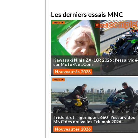
Les derniers essais MNC
Kawasaki
Ninja
ZX-10R
2026
:
l'essai
vidé
sur
Moto-Net.Com
Nouveautés 2026
Trident
et
Tiger
Sport
660
:
l'essai
vidéo
MNC
des
nouvelles
Triumph
2026
Nouveautés 2026