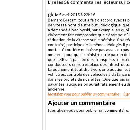
Lire les 58 commentaires lecteur sur ce
gk
, le 5 avril 2015 à 22h16
Bernard Bracam, tout à fait d'accord avec ta 
de vitesse n'ont d'autre but, idéologique, que
a demandé à Nadjowski, par exemple, en quoi le fa
clairement fait comprendre que c'était pour "i
réduction de la vitesse sur le périph qui n'a réd
contraire) participe de la même idéologie. Il y a
mortalité routière ne baisse pas assez ou pas
mesures pour que le ministre ou le patron de la
que la SR soit passée des Transports à l'Intér
conducteurs en lieu et place des infrastructure
farouchement tout droit vers une gestion tota
véhicules, contrôle des véhicules à distance par
dans les projets de nos élites. Quelquefois u
payantes, auxquels on aurait fatalement eu dr
ancienne.
Identifiez-vous
pour publier un commentaire
Sign
Ajouter un commentaire
Identifiez-vous
pour publier un commentaire.
.