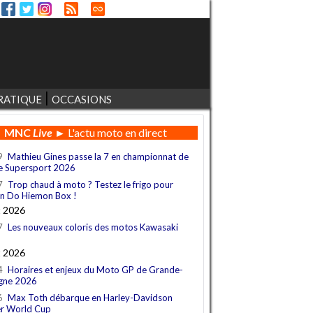
RATIQUE
OCCASIONS
MNC
Live
► L'actu moto en direct
9
Mathieu Gines passe la 7 en championnat de
e Supersport 2026
7
Trop chaud à moto ? Testez le frigo pour
n Do Hiemon Box !
t 2026
7
Les nouveaux coloris des motos Kawasaki
t 2026
4
Horaires et enjeux du Moto GP de Grande-
gne 2026
6
Max Toth débarque en Harley-Davidson
r World Cup