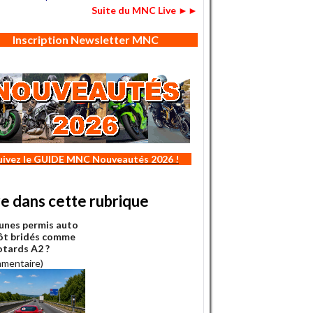
Suite du MNC Live ►►
Inscription Newsletter MNC
uivez le GUIDE MNC Nouveautés 2026 !
re dans cette rubrique
eunes permis auto
ôt bridés comme
otards A2 ?
mmentaire)