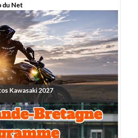
to du Net
tos
Kawasaki
2027