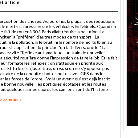
t article
perception des choses. Aujourd'hui, la plupart des réductions
 de mettre la pression sur les véhicules individuels. Quand on
it de rouler à 30 à Paris allait réduire la pollution, il a
nciter" à "préférer" d'autres modes de transport ! La
uit ni la pollution, ni le bruit, ni le nombre de morts (bien au
 aussi l'application du principe "un fait divers, une loi". La
 assez vite ?Réflexe automatique : un train de nouvelles
 sécurité routière donne l'impression de faire le job. Et le fait
ieur formate les réflexes : on s'attaque en priorité aux
s. Et tu le dis à juste titre, on va, si on ne s'y oppose pas
litaire de la conduite : boites noires avec GPS dans les
 les forces de l'ordre... Voilà un avenir qui est déjà inscrit
ne bonne nouvelle : les portiques écotaxes et les routes
oit quelques années après les camions sont de l'histoire
aler un abus