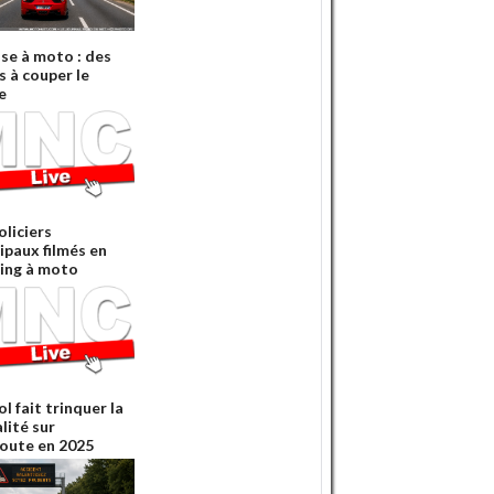
sse à moto : des
s à couper le
e
oliciers
ipaux filmés en
ing à moto
ol fait trinquer la
lité sur
oute en 2025