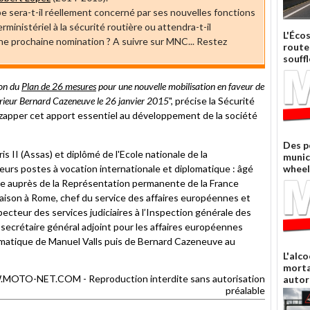
 sera-t-il réellement concerné par ses nouvelles fonctions
rministériel à la sécurité routière ou attendra-t-il
L'Éco
ne prochaine nomination ? A suivre sur MNC... Restez
route
souffl
ion du
Plan de 26 mesures
pour une nouvelle mobilisation en faveur de
ntérieur Bernard Cazeneuve le 26 janvier 2015
", précise la Sécurité
u zapper cet apport essentiel au développement de la société
Des p
is II (Assas) et diplômé de l'Ecole nationale de la
munic
urs postes à vocation internationale et diplomatique : âgé
wheel
ice auprès de la Représentation permanente de la France
iaison à Rome, chef du service des affaires européennes et
specteur des services judiciaires à l’Inspection générale des
e, secrétaire général adjoint pour les affaires européennes
lomatique de Manuel Valls puis de Bernard Cazeneuve au
L'alco
morta
TO-NET.COM - Reproduction interdite sans autorisation
autor
préalable