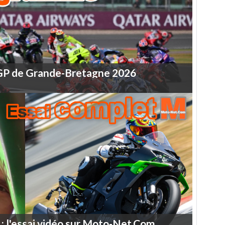
GP
de
Grande-Bretagne
2026
:
l'essai
vidéo
sur
Moto-Net.Com