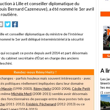
ction à Lille et conseiller diplomatique du
s puis Bernard Cazeneuve), a été nommé le 1er avril
 routière.
primer
Envoyer
Partager
Partager
et
sur
sur
ticle
Twitter
Facebook
lle et conseiller diplomatique du ministre de l'Intérieur
ommé le 1er avril délégué interministériel à la sécurité
n
mi
, qui occupait ce poste depuis avril 2014 et part désormais
S
 du cabinet secrétaire d’État en charge des anciens
eschini.
A li
Rendez-nous Rémy Heitz !
changes - parfois houleux mais souvent intéressants - avec
Les j
bient
tés politiques réellement impliquées dans leur domaine
les m
e Massin
(1998-2003),
Rémy Heitz
(2003-2006),
Cécile Petit
(1 co
ou même
Michèle Merli
(2008-2011) semble avoir désormais
 à des fonctionnaires de passage entre deux postes tels que
che
(2011-2012),
Frédéric Péchenard
(2012-2013) ou ce
obert Lopez
(2014-2015).