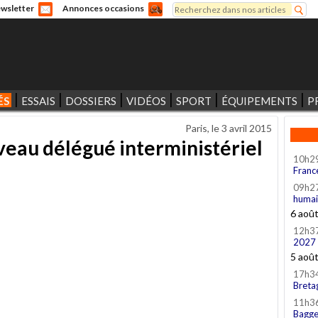
Rechercher
wsletter
Annonces occasions
Formulaire de recherche
ÉS
ESSAIS
DOSSIERS
VIDÉOS
SPORT
ÉQUIPEMENTS
P
Paris, le
3 avril 2015
eau délégué interministériel
10h2
Franc
09h2
humai
6 aoû
12h3
2027
5 aoû
17h3
Breta
11h3
Bagge