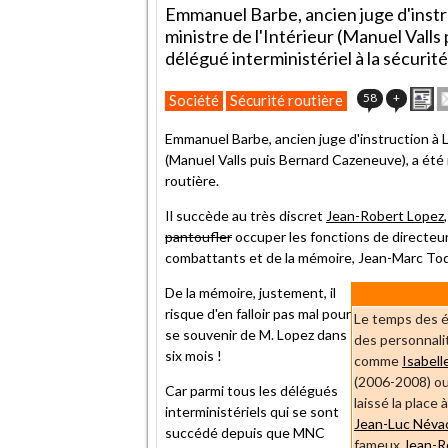
Emmanuel Barbe, ancien juge d'instru
ministre de l'Intérieur (Manuel Vall
délégué interministériel à la sécurité
Im
58
+
Société
Sécurité routière
c
ar
Emmanuel Barbe, ancien juge d'instruction à Li
à
(Manuel Valls puis Bernard Cazeneuve), a été n
u
routière.
a
Il succède au très discret
Jean-Robert Lopez
pantoufler
occuper les fonctions de directeur
combattants et de la mémoire, Jean-Marc Tod
De la mémoire, justement, il
risque d'en falloir pas mal pour
Le temps des é
se souvenir de M. Lopez dans
des personnali
six mois !
comme
Isabell
(2006-2008) 
Car parmi tous les délégués
laissé la place
interministériels qui se sont
Jean-Luc Néva
succédé depuis que MNC
fameux
Jean-R