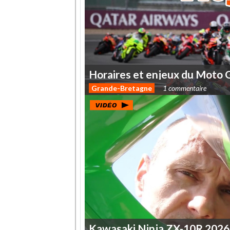
Horaires
et
enjeux
du
Moto
Grande-Bretagne
1 commentaire
Kawasaki
Ninja
ZX-10R
2026