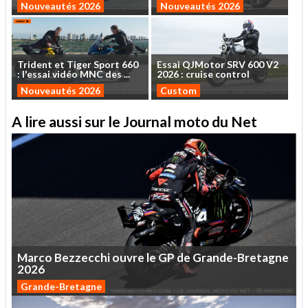
Nouveautés 2026
Nouveautés 2026
Trident
et
Tiger
Sport
660
Essai
QJMotor
SRV
600
V2
:
l'essai
vidéo
MNC
des
...
2026
:
cruise
control
Nouveautés 2026
Custom
A lire aussi sur le Journal moto du Net
Marco
Bezzecchi
ouvre
le
GP
de
Grande-Bretagne
2026
Grande-Bretagne