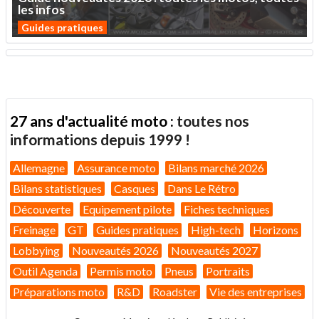
les
infos
Guides pratiques
27 ans d'actualité moto :
toutes nos
informations depuis 1999 !
Allemagne
Assurance moto
Bilans marché 2026
Bilans statistiques
Casques
Dans Le Rétro
Découverte
Equipement pilote
Fiches techniques
Freinage
GT
Guides pratiques
High-tech
Horizons
Lobbying
Nouveautés 2026
Nouveautés 2027
Outil Agenda
Permis moto
Pneus
Portraits
Préparations moto
R&D
Roadster
Vie des entreprises