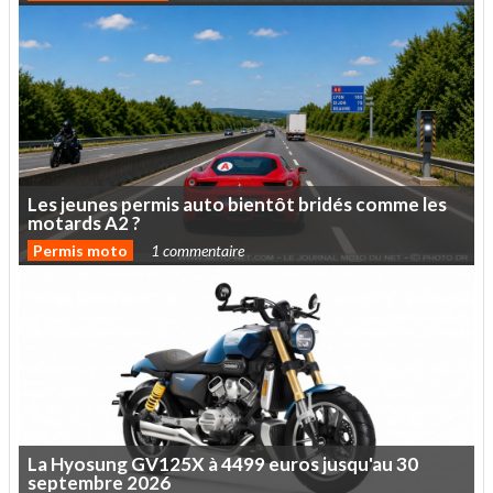
Les
jeunes
permis
auto
bientôt
bridés
comme
les
motards
A2
?
Permis moto
1 commentaire
La
Hyosung
GV125X
à
4499
euros
jusqu'au
30
septembre
2026