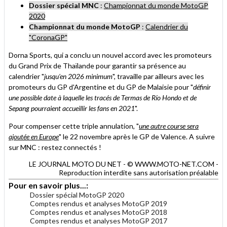
Dossier spécial MNC
:
Championnat du monde MotoGP
2020
Championnat du monde MotoGP
:
Calendrier du
"CoronaGP"
Dorna Sports, qui a conclu un nouvel accord avec les promoteurs
du Grand Prix de Thaïlande pour garantir sa présence au
calendrier "
jusqu’en 2026 minimum
", travaille par ailleurs avec les
promoteurs du GP d'Argentine et du GP de Malaisie pour "
définir
une possible date à laquelle les tracés de Termas de Río Hondo et de
Sepang pourraient accueillir les fans en 2021
".
Pour compenser cette triple annulation, "
une autre course sera
ajoutée en Europe
" le 22 novembre après le GP de Valence. A suivre
sur MNC : restez connectés !
LE JOURNAL MOTO DU NET - © WWW.MOTO-NET.COM -
Reproduction interdite sans autorisation préalable
Pour en savoir plus...:
Dossier spécial MotoGP 2020
Comptes rendus et analyses MotoGP 2019
Comptes rendus et analyses MotoGP 2018
Comptes rendus et analyses MotoGP 2017