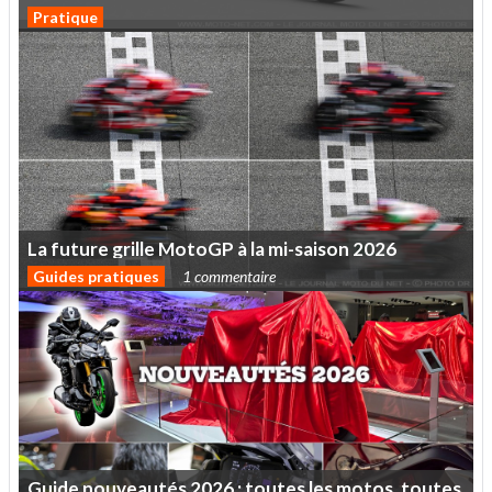
Pratique
La
future
grille
MotoGP
à
la
mi-saison
2026
Guides pratiques
1 commentaire
Guide
nouveautés
2026
:
toutes
les
motos,
toutes