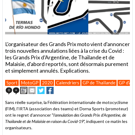
L'organisateur des Grands Prix moto vient d'annoncer
trois nouvelles annulations liées à la crise du Covid :
les Grands Prix d’Argentine, de Thaïlande et de
Malaisie, d'abord reportés, sont désormais purement
et simplement annulés. Explications.
Sport
MotoGP
2020
Calendriers
GP de Thaïlande
GP d'Ar
Imprimer
Envoyer
Partager
Partager
0
+
cet
sur
sur
article
Twitter
Facebook
Sans réelle surprise, la Fédération internationale de motocyclisme
à
(FIM), l'IRTA (association des teams) et Dorna Sports (promoteur)
un
ont le regret d’annoncer "
ami
l'annulation des Grands Prix d’Argentine, de
Thaïlande et de Malaisie en raison du Covid-19
", indiquent ce matin les
organisateurs.