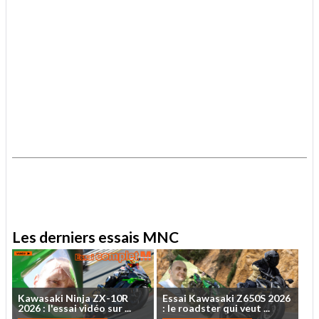
.
.
Les derniers essais MNC
Kawasaki
Ninja
ZX-10R
Essai
Kawasaki
Z650S
2026
2026
:
l'essai
vidéo
sur
...
:
le
roadster
qui
veut
...