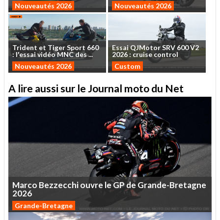
Nouveautés 2026
Nouveautés 2026
Trident
et
Tiger
Sport
660
Essai
QJMotor
SRV
600
V2
:
l'essai
vidéo
MNC
des
...
2026
:
cruise
control
Nouveautés 2026
Custom
A lire aussi sur le Journal moto du Net
Marco
Bezzecchi
ouvre
le
GP
de
Grande-Bretagne
2026
Grande-Bretagne