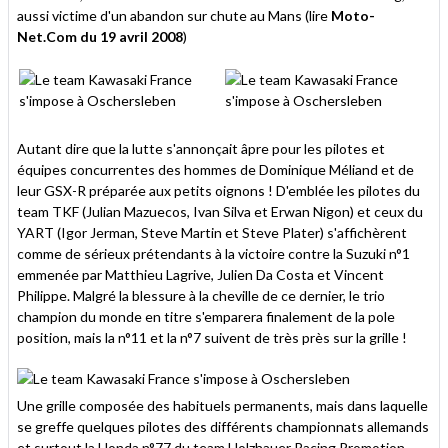
aussi victime d'un abandon sur chute au Mans (lire
Moto-
Net.Com du 19 avril 2008
)
Autant dire que la lutte s'annonçait âpre pour les pilotes et
équipes concurrentes des hommes de Dominique Méliand et de
leur GSX-R préparée aux petits oignons ! D'emblée les pilotes du
team TKF (Julian Mazuecos, Ivan Silva et Erwan Nigon) et ceux du
YART (Igor Jerman, Steve Martin et Steve Plater) s'affichèrent
comme de sérieux prétendants à la victoire contre la Suzuki n°1
emmenée par Matthieu Lagrive, Julien Da Costa et Vincent
Philippe. Malgré la blessure à la cheville de ce dernier, le trio
champion du monde en titre s'emparera finalement de la pole
position, mais la n°11 et la n°7 suivent de très près sur la grille !
Une grille composée des habituels permanents, mais dans laquelle
se greffe quelques pilotes des différents championnats allemands
et surtout la Honda n°77 du team Holzhauer Racing Promotion