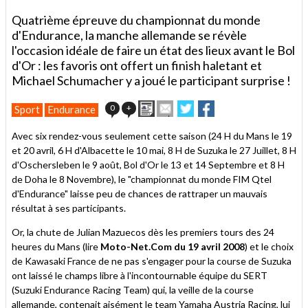
Quatrième épreuve du championnat du monde
d'Endurance, la manche allemande se révèle
l'occasion idéale de faire un état des lieux avant le Bol
d'Or : les favoris ont offert un finish haletant et
Michael Schumacher y a joué le participant surprise !
Imprimer
Envoyer
Partager
Partager
0
+
Sport
Endurance
cet
sur
sur
article
Twitter
Facebook
Avec six rendez-vous seulement cette saison (24 H du Mans le 19
à
et 20 avril, 6 H d'Albacette le 10 mai, 8 H de Suzuka le 27 Juillet, 8 H
un
d'Oschersleben le 9 août, Bol d'Or le 13 et 14 Septembre et 8 H
ami
de Doha le 8 Novembre), le "championnat du monde FIM Qtel
d'Endurance" laisse peu de chances de rattraper un mauvais
résultat à ses participants.
Or, la chute de Julian Mazuecos dès les premiers tours des 24
heures du Mans (lire
Moto-Net.Com du 19 avril 2008
) et le choix
de Kawasaki France de ne pas s'engager pour la course de Suzuka
ont laissé le champs libre à l'incontournable équipe du SERT
(Suzuki Endurance Racing Team) qui, la veille de la course
allemande, contenait aisément le team Yamaha Austria Racing, lui