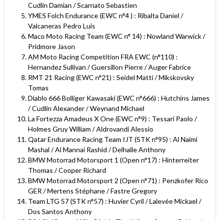
Cudlin Damian / Scarnato Sebastien
YMES Folch Endurance (EWC n°4 ) : Ribalta Daniel /
Valcaneras Pedro Luis
Maco Moto Racing Team (EWC n° 14) : Nowland Warwick /
Pridmore Jason
AM Moto Racing Competition FRA EWC (n°110) :
Hernandez Sullivan / Guersillon Pierre / Auger Fabrice
RMT 21 Racing (EWC n°21) : Seidel Matti / Mikskovsky
Tomas
Diablo 666 Bolliger Kawasaki (EWC n°666) : Hutchins James
/ Cudlin Alexander / Weynand Michael
La Fortezza Amadeus X One (EWC n°9) : Tessari Paolo /
Holmes Gruy William / Aldrovandi Alessio
Qatar Endurance Racing Team IJT (STK n°95) : Al Naimi
Mashal / Al Mannai Rashid / Delhalle Anthony
BMW Motorrad Motorsport 1 (Open n°17) : Hinterreiter
Thomas / Cooper Richard
BMW Motorrad Motorsport 2 (Open n°71) : Penzkofer Rico
GER / Mertens Stéphane / Fastre Gregory
Team LTG 57 (STK n°57) : Huvier Cyril / Lalevée Mickael /
Dos Santos Anthony