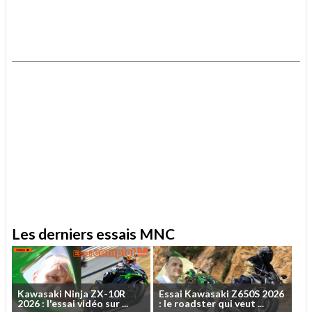
.
.
Les derniers essais MNC
Kawasaki
Ninja
ZX-10R
Essai
Kawasaki
Z650S
2026
2026
:
l'essai
vidéo
sur
...
:
le
roadster
qui
veut
...