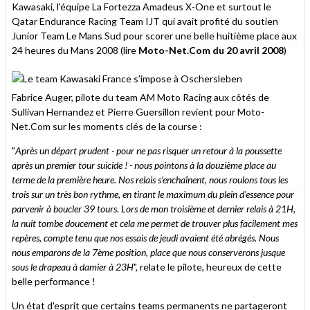
Kawasaki, l'équipe La Fortezza Amadeus X-One et surtout le
Qatar Endurance Racing Team IJT qui avait profité du soutien
Junior Team Le Mans Sud pour scorer une belle huitième place aux
24 heures du Mans 2008 (lire
Moto-Net.Com du 20 avril 2008
)
Fabrice Auger, pilote du team AM Moto Racing aux côtés de
Sullivan Hernandez et Pierre Guersillon revient pour Moto-
Net.Com sur les moments clés de la course :
"
Après un départ prudent - pour ne pas risquer un retour à la poussette
après un premier tour suicide ! - nous pointons à la douzième place au
terme de la première heure. Nos relais s’enchaînent, nous roulons tous les
trois sur un très bon rythme, en tirant le maximum du plein d'essence pour
parvenir à boucler 39 tours. Lors de mon troisième et dernier relais à 21H,
la nuit tombe doucement et cela me permet de trouver plus facilement mes
repères, compte tenu que nos essais de jeudi avaient été abrégés. Nous
nous emparons de la 7ème position, place que nous conserverons jusque
sous le drapeau à damier à 23H
", relate le pilote, heureux de cette
belle performance !
Un état d'esprit que certains teams permanents ne partageront