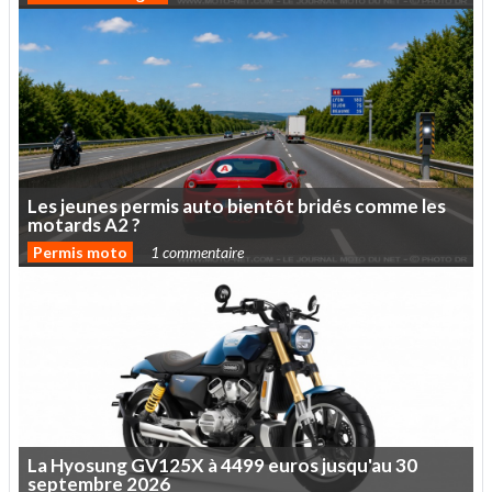
Les
jeunes
permis
auto
bientôt
bridés
comme
les
motards
A2
?
Permis moto
1 commentaire
La
Hyosung
GV125X
à
4499
euros
jusqu'au
30
septembre
2026