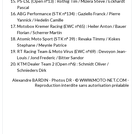
PS-LSL (Open n°13) : Röthig Tim / Mizera Steve / Eckhardt
Pascal
ABG Performance (STK n°134) : Gaziello Franck / Pierre
Yannick / Hedelin Camille
Motobox Kremer Racing (EWC n°65) : Heiler Anton / Bauer
Florian / Scherrer Martin
Atomic Moto Sport (STK n° 39) : Revaka Timmy / Kokes
Stephane / Meynle Patrice
RT Racing Team & Moto Virus (EWC n°69) : Devoyon Jean-
Louis / Jond Frederic / Bitter Sandor
KTM Dealer Team 2 (Open n°6) : Schmidt Oliver /
Schnieders Dirk
Alexandre BARDIN - Photos DR - © WWW.MOTO-NET.COM -
Reproduction interdite sans autorisation préalable
.