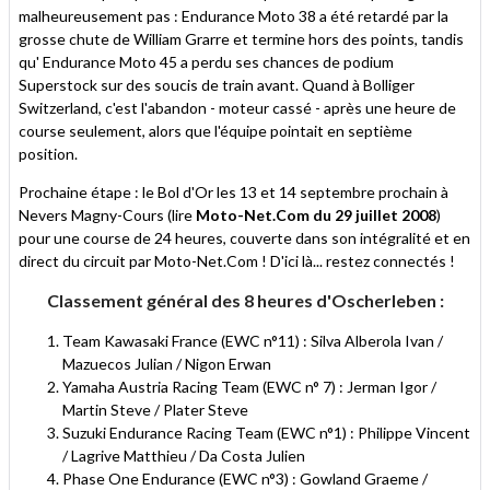
malheureusement pas : Endurance Moto 38 a été retardé par la
grosse chute de William Grarre et termine hors des points, tandis
qu' Endurance Moto 45 a perdu ses chances de podium
Superstock sur des soucis de train avant. Quand à Bolliger
Switzerland, c'est l'abandon - moteur cassé - après une heure de
course seulement, alors que l'équipe pointait en septième
position.
Prochaine étape : le Bol d'Or les 13 et 14 septembre prochain à
Nevers Magny-Cours (lire
Moto-Net.Com du 29 juillet 2008
)
pour une course de 24 heures, couverte dans son intégralité et en
direct du circuit par Moto-Net.Com ! D'ici là... restez connectés !
Classement général des 8 heures d'Oscherleben :
Team Kawasaki France (EWC n°11) : Silva Alberola Ivan /
Mazuecos Julian / Nigon Erwan
Yamaha Austria Racing Team (EWC n° 7) : Jerman Igor /
Martin Steve / Plater Steve
Suzuki Endurance Racing Team (EWC n°1) : Philippe Vincent
/ Lagrive Matthieu / Da Costa Julien
Phase One Endurance (EWC n°3) : Gowland Graeme /