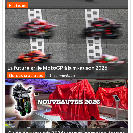
Pratique
La
future
grille
MotoGP
à
la
mi-saison
2026
Guides pratiques
1 commentaire
Guide
nouveautés
2026
:
toutes
les
motos,
toutes