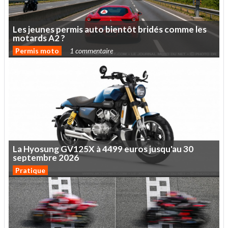
Les
jeunes
permis
auto
bientôt
bridés
comme
les
motards
A2
?
Permis moto
1 commentaire
La
Hyosung
GV125X
à
4499
euros
jusqu'au
30
septembre
2026
Pratique