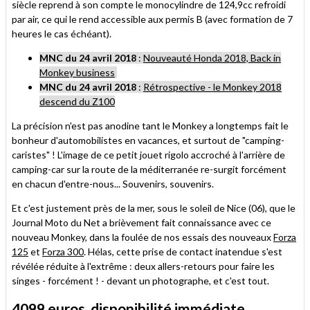
siècle reprend à son compte le monocylindre de 124,9cc refroidi
par air, ce qui le rend accessible aux permis B (avec formation de 7
heures le cas échéant).
MNC du 24 avril 2018
:
Nouveauté Honda 2018, Back in
Monkey business
MNC du 24 avril 2018
:
Rétrospective - le Monkey 2018
descend du Z100
La précision n'est pas anodine tant le Monkey a longtemps fait le
bonheur d'automobilistes en vacances, et surtout de "camping-
caristes" ! L'image de ce petit jouet rigolo accroché à l'arrière de
camping-car sur la route de la méditerranée re-surgit forcément
en chacun d'entre-nous... Souvenirs, souvenirs.
Et c'est justement près de la mer, sous le soleil de Nice (06), que le
Journal Moto du Net a brièvement fait connaissance avec ce
nouveau Monkey, dans la foulée de nos essais des nouveaux
Forza
125
et
Forza 300
. Hélas, cette prise de contact inatendue s'est
révélée réduite à l'extrême : deux allers-retours pour faire les
singes - forcément ! - devant un photographe, et c'est tout.
4099 euros, disponibilité immédiate