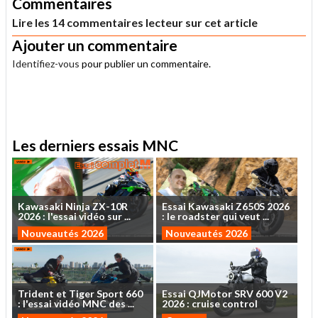
Commentaires
Lire les 14 commentaires lecteur sur cet article
Ajouter un commentaire
Identifiez-vous
pour publier un commentaire.
.
Les derniers essais MNC
Kawasaki
Ninja
ZX-10R
Essai
Kawasaki
Z650S
2026
2026
:
l'essai
vidéo
sur
...
:
le
roadster
qui
veut
...
Nouveautés 2026
Nouveautés 2026
Trident
et
Tiger
Sport
660
Essai
QJMotor
SRV
600
V2
:
l'essai
vidéo
MNC
des
...
2026
:
cruise
control