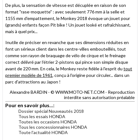
De plus, la sensation de vitesse est décuplée en raison de son
format "rase-moquette" : avec seulement 776 mm à la selle et
1155 mm d'empattement, le Monkey 2018 évoque un jouet pour
(grands) enfants façon Pit bike ! Un jouet looké et rafraîchissant,
mais à quel prix...
Inutile de préciser en revanche que ses dimensions réduites en
font un sérieux client dans les centre-villes embouteillés, tout
comme son rayon de braquage de vélo de cirque et le freinage
correct délivré par l'étrier 2-pistons qui pince son simple disque
avant de 220 mm. En cela, le Monkey reste fidèle à l'esprit du
tout
premier modèle de 1961
, conçu à l'origine pour circuler... dans un
parc d'attractions au Japon !
Alexandre BARDIN - © WWW.MOTO-NET.COM - Reproduction
interdite sans autorisation préalable
Pour en savoir plus...:
Dossier spécial Nouveautés 2018
Tous les essais HONDA
Toutes les occasions HONDA
Tous les concessionnaires HONDA
Toute l'actualité HONDA