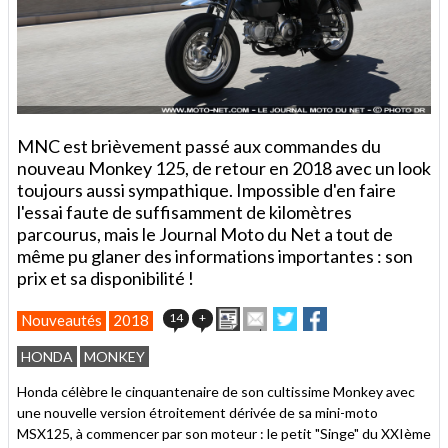
MNC est brièvement passé aux commandes du
nouveau Monkey 125, de retour en 2018 avec un look
toujours aussi sympathique. Impossible d'en faire
l'essai faute de suffisamment de kilomètres
parcourus, mais le Journal Moto du Net a tout de
même pu glaner des informations importantes : son
prix et sa disponibilité !
Imprimer
Envoyer
Partager
Partager
14
+
Nouveautés
2018
cet
sur
sur
article
Twitter
Facebook
HONDA
MONKEY
à
un
Honda célèbre le cinquantenaire de son cultissime Monkey avec
ami
une nouvelle version étroitement dérivée de sa mini-moto
MSX125, à commencer par son moteur : le petit "Singe" du XXIème