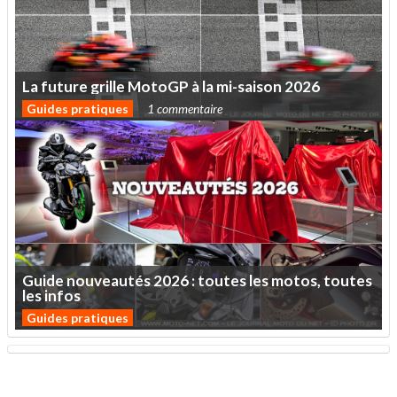
La
future
grille
MotoGP
à
la
mi-saison
2026
Guides pratiques
1 commentaire
Guide
nouveautés
2026
:
toutes
les
motos,
toutes
les
infos
Guides pratiques