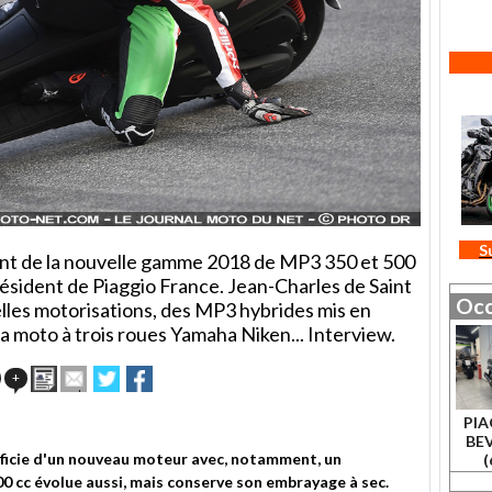
S
nt de la nouvelle gamme 2018 de MP3 350 et 500
ésident de Piaggio France. Jean-Charles de Saint
Occ
les motorisations, des MP3 hybrides mis en
la la moto à trois roues Yamaha Niken... Interview.
Imprimer
Envoyer
Partager
Partager
+
cet
sur
sur
article
Twitter
Facebook
PIA
à
BEV
un
icie d'un nouveau moteur avec, notamment, un
(
ami
00 cc évolue aussi, mais conserve son embrayage à sec.