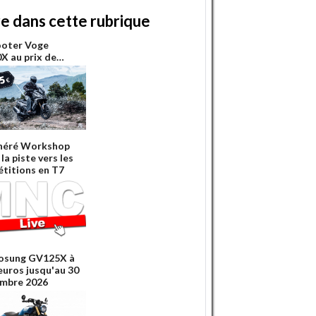
re dans cette rubrique
ooter Voge
X au prix de…
néré Workshop
la piste vers les
titions en T7
osung GV125X à
euros jusqu'au 30
mbre 2026