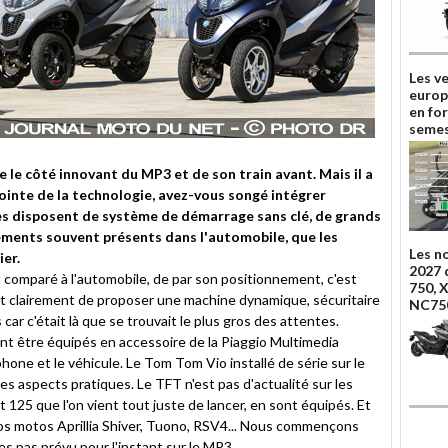
Les v
europ
en fo
semes
 le côté innovant du MP3 et de son train avant. Mais il a
pointe de la technologie, avez-vous songé intégrer
es disposent de système de démarrage sans clé, de grands
ements souvent présents dans l'automobile, que les
Les n
er.
2027 
 comparé à l'automobile, de par son positionnement, c'est
750, 
st clairement de proposer une machine dynamique, sécuritaire
NC75
car c'était là que se trouvait le plus gros des attentes.
ent être équipés en accessoire de la Piaggio Multimedia
hone et le véhicule. Le Tom Tom Vio installé de série sur le
 aspects pratiques. Le TFT n'est pas d'actualité sur les
 125 que l'on vient tout juste de lancer, en sont équipés. Et
os motos Aprillia Shiver, Tuono, RSV4... Nous commençons
es pas prévu pour l'instant sur le MP3.