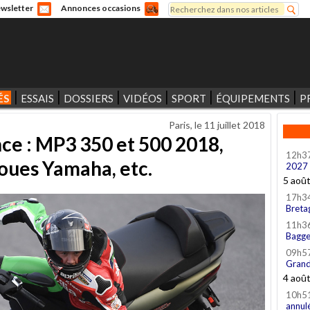
Rechercher
wsletter
Annonces occasions
Formulaire de recherche
ÉS
ESSAIS
DOSSIERS
VIDÉOS
SPORT
ÉQUIPEMENTS
P
Paris, le
11 juillet 2018
nce : MP3 350 et 500 2018,
12h3
roues Yamaha, etc.
2027
5 aoû
17h3
Breta
11h3
Bagge
09h5
Grand
4 aoû
10h5
annul