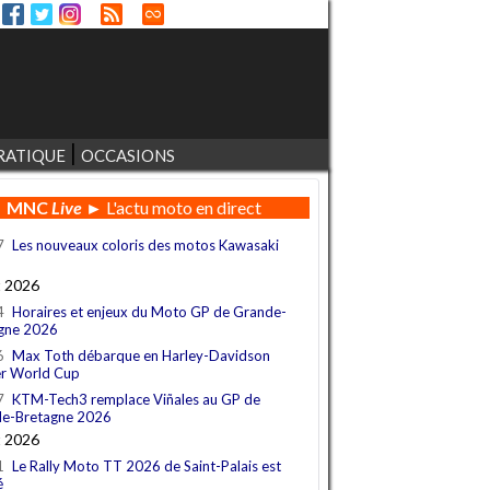
RATIQUE
OCCASIONS
MNC
Live
► L'actu moto en direct
7
Les nouveaux coloris des motos Kawasaki
t 2026
4
Horaires et enjeux du Moto GP de Grande-
gne 2026
6
Max Toth débarque en Harley-Davidson
r World Cup
7
KTM-Tech3 remplace Viñales au GP de
e-Bretagne 2026
t 2026
1
Le Rally Moto TT 2026 de Saint-Palais est
é