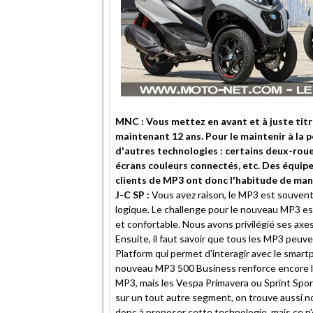
MNC : Vous mettez en avant et à juste titre
maintenant 12 ans. Pour le maintenir à la 
d'autres technologies : certains deux-rou
écrans couleurs connectés, etc. Des équip
clients de MP3 ont donc l'habitude de mani
J-C SP :
Vous avez raison, le MP3 est souvent
logique. Le challenge pour le nouveau MP3 e
et confortable. Nous avons privilégié ses axes 
Ensuite, il faut savoir que tous les MP3 peuv
Platform qui permet d'interagir avec le smartp
nouveau MP3 500 Business renforce encore les
MP3, mais les Vespa Primavera ou Sprint Sport
sur un tout autre segment, on trouve aussi n
donc à proposer cette technologie, mais ce n'