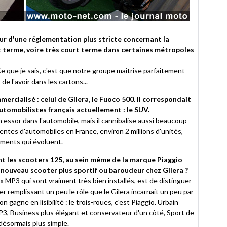
eur d'une réglementation plus stricte concernant la
urt terme, voire très court terme dans certaines métropoles
 Ce que je sais, c'est que notre groupe maitrise parfaitement
e l'avoir dans les cartons...
mercialisé : celui de Gilera, le Fuoco 500. Il correspondait
tomobilistes français actuellement : le SUV.
n essor dans l'automobile, mais il cannibalise aussi beaucoup
ntes d'automobiles en France, environ 2 millions d'unités,
egments qui évoluent.
t les scooters 125, au sein même de la marque Piaggio
un nouveau scooter plus sportif ou baroudeur chez Gilera ?
 MP3 qui sont vraiment très bien installés, est de distinguer
r remplissant un peu le rôle que le Gilera incarnait un peu par
n gagne en lisibilité : le trois-roues, c'est Piaggio. Urbain
P3, Business plus élégant et conservateur d'un côté, Sport de
 désormais plus simple.