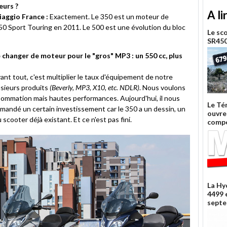
eurs ?
A li
iaggio France :
Exactement. Le 350 est un moteur de
350 Sport Touring en 2011. Le 500 est une évolution du bloc
Le sc
SR450
 changer de moteur pour le "gros" MP3 : un 550 cc, plus
ant tout, c'est multiplier le taux d'équipement de notre
sieurs produits
(Beverly, MP3, X10, etc. NDLR)
. Nous voulons
nsommation mais hautes performances. Aujourd'hui, il nous
Le Té
emandé un certain investissement car le 350 a un dessin, un
ouvre 
u scooter déjà existant. Et ce n'est pas fini.
compé
La Hy
4499 
septe