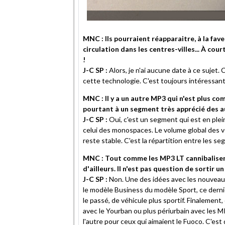
MNC : Ils pourraient réapparaitre, à la fav
circulation dans les centres-villes... À co
!
J-C SP :
Alors, je n'ai aucune date à ce sujet.
cette technologie. C'est toujours intéressant d
MNC : Il y a un autre MP3 qui n'est plus com
pourtant à un segment très apprécié des au
J-C SP :
Oui, c'est un segment qui est en plei
celui des monospaces. Le volume global des ve
reste stable. C'est la répartition entre les s
MNC : Tout comme les MP3 LT cannibalisen
d'ailleurs. Il n'est pas question de sortir 
J-C SP :
Non. Une des idées avec les nouveaux
le modèle Business du modèle Sport, ce dernie
le passé, de véhicule plus sportif. Finalement, o
avec le Yourban ou plus périurbain avec les M
l'autre pour ceux qui aimaient le Fuoco. C'est