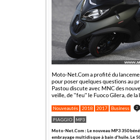
Moto-Net.Com a profité du lanceme
pour poser quelques questions au pr
Pastou discute avec MNC des nouvel
veille, de ''feu'' le Fuoco Gilera, de 
2
Nouveautés
2018
2017
Business
PIAGGIO
MP3
Moto-Net.Com : Le nouveau MP3 350 bénéf
embrayage multidisque à bain d'huile. Le 5