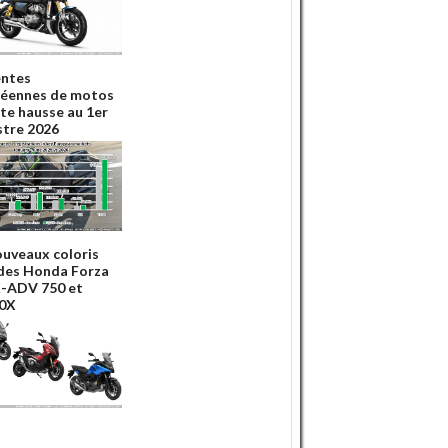
entes
éennes de motos
rte hausse au 1er
tre 2026
ouveaux coloris
des Honda Forza
X-ADV 750 et
0X