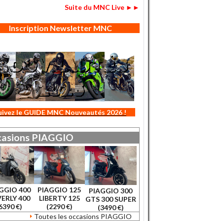
Suite du MNC Live ►►
Inscription Newsletter MNC
uivez le GUIDE MNC Nouveautés 2026 !
asions
PIAGGIO
GGIO 400
PIAGGIO 125
PIAGGIO 300
ERLY 400
LIBERTY 125
GTS 300 SUPER
6390 €)
(2290 €)
(3490 €)
Toutes les occasions PIAGGIO