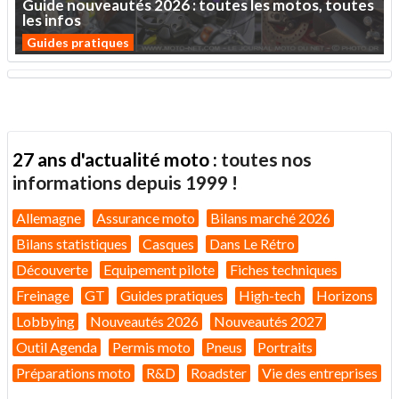
Guide
nouveautés
2026
:
toutes
les
motos,
toutes
les
infos
Guides pratiques
27 ans d'actualité moto :
toutes nos
informations depuis 1999 !
Allemagne
Assurance moto
Bilans marché 2026
Bilans statistiques
Casques
Dans Le Rétro
Découverte
Equipement pilote
Fiches techniques
Freinage
GT
Guides pratiques
High-tech
Horizons
Lobbying
Nouveautés 2026
Nouveautés 2027
Outil Agenda
Permis moto
Pneus
Portraits
Préparations moto
R&D
Roadster
Vie des entreprises