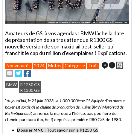
Amateurs de GS, à vos agendas : BMW lâche la date
de présentation de sa très attendue R1300 GS,
nouvelle version de son maxitrail best-seller qui
franchit le cap du million d'exemplaires ! Explications.
Impri
0
+
Nouveautés
2024
Motos
Catégorie
Trail
Envoyer
Partager
Partager
cet
sur
sur
article
Twitter
Facebook
BMW
R 1250 GS
à
R 1300 GS
un
ami
"
Aujourd'hui, le 21 juin 2023, la 1 000 000ème GS équipée d'un moteur
boxer est sortie de la chaîne de production de l'usine BMW Motorrad de
Berlin-Spandau
", annonce la marque à l'hélice, pas peu fière du
chemin parcouru (ho, ho !) depuis la première R80 G/S de 1980.
Dossier MNC
:
Tout savoir sur la R1250 GS