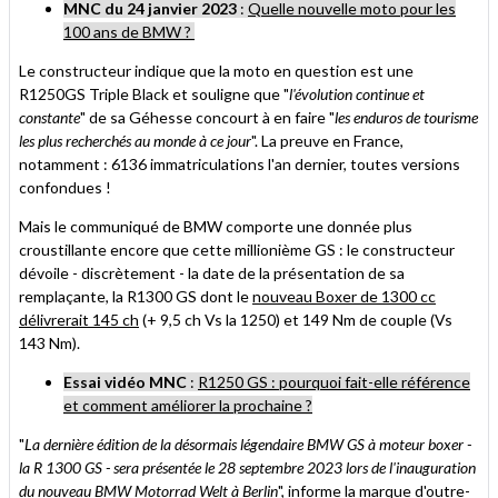
MNC du 24 janvier 2023
:
Quelle nouvelle moto pour les
100 ans de BMW ?
Le constructeur indique que la moto en question est une
R1250GS Triple Black et souligne que "
l'évolution continue et
constante
" de sa Géhesse concourt à en faire "
les enduros de tourisme
les plus recherchés au monde à ce jour
". La preuve en France,
notamment : 6136 immatriculations l'an dernier, toutes versions
confondues !
Mais le communiqué de BMW comporte une donnée plus
croustillante encore que cette millionième GS : le constructeur
dévoile - discrètement - la date de la présentation de sa
remplaçante, la R1300 GS dont le
nouveau Boxer de 1300 cc
délivrerait 145 ch
(+ 9,5 ch Vs la 1250) et 149 Nm de couple (Vs
143 Nm).
Essai vidéo MNC
:
R1250 GS : pourquoi fait-elle référence
et comment améliorer la prochaine ?
"
La dernière édition de la désormais légendaire BMW GS à moteur boxer -
la R 1300 GS - sera présentée le 28 septembre 2023 lors de l'inauguration
du nouveau BMW Motorrad Welt à Berlin
", informe la marque d'outre-