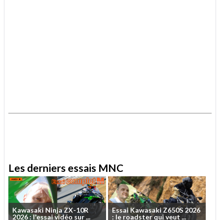
.
.
Les derniers essais MNC
Kawasaki
Ninja
ZX-10R
Essai
Kawasaki
Z650S
2026
2026
:
l'essai
vidéo
sur
...
:
le
roadster
qui
veut
...