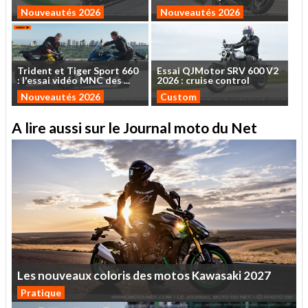
Nouveautés 2026
Nouveautés 2026
Trident
et
Tiger
Sport
660
Essai
QJMotor
SRV
600
V2
:
l'essai
vidéo
MNC
des
...
2026
:
cruise
control
Nouveautés 2026
Custom
A lire aussi sur le Journal moto du Net
Les
nouveaux
coloris
des
motos
Kawasaki
2027
Pratique