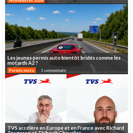
Nouveautés 2026
Les
jeunes
permis
auto
bientôt
bridés
comme
les
motards
A2
?
Permis moto
1 commentaire
TVS
accélère
en
Europe
et
en
France
avec
Richard
Tougeron
et
Thibault
Chevalier