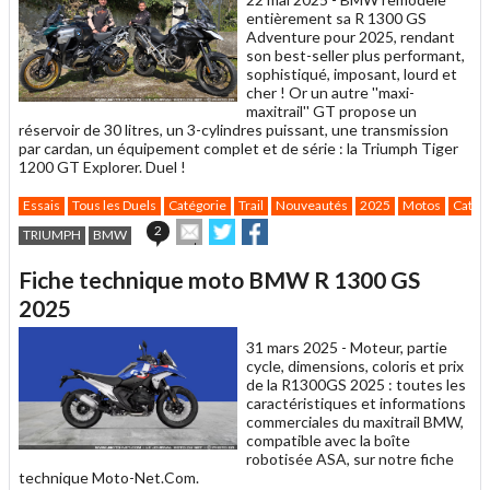
entièrement sa R 1300 GS
Adventure pour 2025, rendant
son best-seller plus performant,
sophistiqué, imposant, lourd et
cher ! Or un autre ''maxi-
maxitrail'' GT propose un
réservoir de 30 litres, un 3-cylindres puissant, une transmission
par cardan, un équipement complet et de série : la Triumph Tiger
1200 GT Explorer. Duel !
Essais
Tous les Duels
Catégorie
Trail
Nouveautés
2025
Motos
Catég
Envoyer
Partager
Partager
2
TRIUMPH
BMW
cet
sur
sur
article
Twitter
Facebook
Fiche technique moto BMW R 1300 GS
à
un
2025
ami
31 mars 2025 -
Moteur, partie
cycle, dimensions, coloris et prix
de la R1300GS 2025 : toutes les
caractéristiques et informations
commerciales du maxitrail BMW,
compatible avec la boîte
robotisée ASA, sur notre fiche
technique Moto-Net.Com.