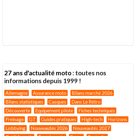
.
27 ans d'actualité moto :
toutes nos
informations depuis 1999 !
Allemagne
Assurance moto
Bilans marché 2026
Bilans statistiques
Casques
Dans Le Rétro
Découverte
Equipement pilote
Fiches techniques
Freinage
GT
Guides pratiques
High-tech
Horizons
Lobbying
Nouveautés 2026
Nouveautés 2027