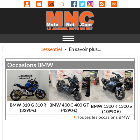
L'essentiel
-
En savoir plus...
Occasions
BMW
BMW 310 G 310 R
BMW 400 C 400 GT
BMW 1300 K 1300 S
(3290 €)
(4290 €)
(10990 €)
Toutes les occasions BMW