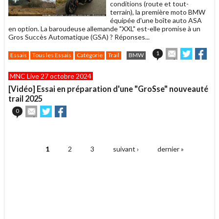
conditions (route et tout-
terrain), la première moto BMW
équipée d'une boîte auto ASA
en option. La baroudeuse allemande "XXL" est-elle promise à un
Gros Succès Automatique (GSA) ? Réponses...
Envoyer
Partager
Par
1
Essais
Tous les Essais
Catégorie
Trail
BMW
cet
sur
sur
article
Twitter
Facebo
MNC Live 27 octobre 2024
à
un
[Vidéo] Essai en préparation d'une "GroSse" nouveauté
ami
trail 2025
Envoyer
Partager
Partager
0
cet
sur
sur
article
Twitter
Facebook
.
à
un
1
2
3
suivant ›
dernier »
ami
Pages