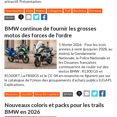
attractif. Présentation.
Nouveautés
2026
Motos
Catégorie
Trail
Business
Réseaux
Envoyer
Partager
Partager
1
BMW
cet
sur
sur
article
Twitter
Facebook
BMW continue de fournir les grosses
à
un
motos des forces de l'ordre
ami
5 février 2026 -
Pour les trois
années à venir (jusqu'en 2028, au
moins), la Gendarmerie
Nationale, la Police Nationale et
les Douanes françaises
continueront de rouler sur des
motos BMW : R1300 GS et
R1300RT. La F800GS et le CE-04 en revanche ne figurent pas sur
le catalogue de l’Union des groupements d’achats publics (UGAP).
Explications.
Envoyer
Partager
Partag
0
Business
Société
Sécurité routière
BMW
cet
sur
sur
article
Twitter
Facebook
Nouveaux coloris et packs pour les trails
à
un
BMW en 2026
ami