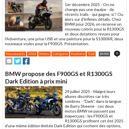
1er décembre 2025 -
On ne
change pas une équipe - de
récents trails - qui gagne, si ? Ou
alors sur d'infimes détails. Chez
BMW pour 2026, on recense un
nouveau coloris pour la R1300GS
et deux dotations revues pour
l'Adventure, une prise USB et une peinture pour la S1000XR, deux
nouveaux styles pour la F900GS. Présentation.
0
Nouveautés
2026
Motos
Catégorie
Routière
Trail
BMW
Envoyer
Partager
Partager
cet
sur
sur
article
Twitter
Facebook
BMW propose des F900GS et R1300GS
à
un
Dark Edition à prix mini
ami
29 juillet 2025 -
Malgré leurs
allures discrètes car très
sombres - "Dark", dans la langue
de Barry Sheene - ces deux
motos BMW ne passent pas
inaperçues : les F900GS et
R1300GS profitent cet été 2025
d'une même édition limitée Dark Edition qui cochent des options,