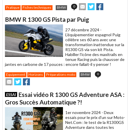
Envoyer
Partager
Partager
0
Pratique
Fiches techniques
BMW
cet
sur
sur
article
Twitter
Facebook
BMW R 1300 GS Pista par Puig
à
un
27 décembre 2024 -
ami
L'équipementier espagnol Puig
célèbre ses 60 ans avec une
transformation inattendue sur la
R1300 GS via son kit Pista.
Habiller l'icône des maxitrails en
tenue Racing puis la chausser de
jantes en carbone de 17 pouces : encore fallait-il y penser !
0
Equipement
Horizons
Préparations moto
BMW
Envoyer
Partager
Partager
cet
sur
sur
article
Twitter
Facebook
Essai vidéo R 1300 GS Adventure ASA :
ESSAI
à
un
Gros Succès Automatique ?!
ami
1er novembre 2024 -
Deux
essais pour le prix d'un sur Moto-
Net.Com : le test de la R1300GS
Adventure dans toutes les