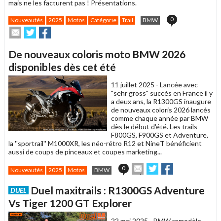
mais ne les facturent pas ! Présentations.
0
Nouveautés
2025
Motos
Catégorie
Trail
BMW
Envoyer
Partager
Partager
cet
sur
sur
article
Twitter
Facebook
De nouveaux coloris moto BMW 2026
à
un
disponibles dès cet été
ami
11 juillet 2025 -
Lancée avec
"sehr gross" succès en France il y
a deux ans, la R1300GS inaugure
de nouveaux coloris 2026 lancés
comme chaque année par BMW
dès le début d'été. Les trails
F800GS, F900GS et Adventure,
la ''sportrail'' M1000XR, les néo-rétro R12 et NineT bénéficient
aussi de coups de pinceaux et coupes marketing...
Envoyer
Partager
Partager
0
Nouveautés
2025
Motos
BMW
cet
sur
sur
article
Twitter
Facebook
Duel maxitrails : R1300GS Adventure
DUEL
à
un
Vs Tiger 1200 GT Explorer
ami
22 mai 2025 -
BMW remodèle