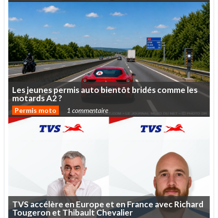
Les
jeunes
permis
auto
bientôt
bridés
comme
les
motards
A2
?
Permis moto
1 commentaire
TVS
accélère
en
Europe
et
en
France
avec
Richard
Tougeron
et
Thibault
Chevalier