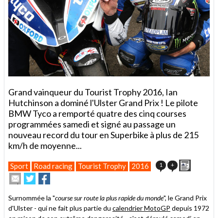
Grand vainqueur du Tourist Trophy 2016, Ian
Hutchinson a dominé l'Ulster Grand Prix ! Le pilote
BMW Tyco a remporté quatre des cinq courses
programmées samedi et signé au passage un
nouveau record du tour en Superbike à plus de 215
km/h de moyenne...
Imprimer
1
+
Sport
Road racing
Tourist Trophy
2016
Envoyer
Partager
Partager
cet
sur
sur
article
Twitter
Facebook
Surnommée la "
course sur route la plus rapide du monde
", le Grand Prix
à
d'Ulster - qui ne fait plus partie du
calendrier MotoGP
depuis 1972
un