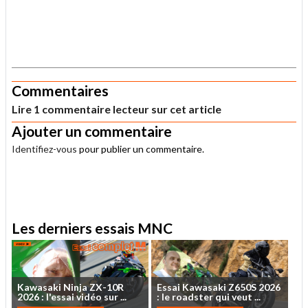
.
Commentaires
Lire 1 commentaire lecteur sur cet article
Ajouter un commentaire
Identifiez-vous
pour publier un commentaire.
.
Les derniers essais MNC
Kawasaki
Ninja
ZX-10R
Essai
Kawasaki
Z650S
2026
2026
:
l'essai
vidéo
sur
...
:
le
roadster
qui
veut
...