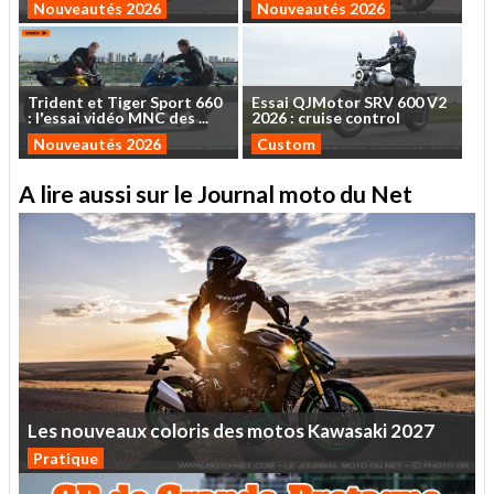
Nouveautés 2026
Nouveautés 2026
Trident
et
Tiger
Sport
660
Essai
QJMotor
SRV
600
V2
:
l'essai
vidéo
MNC
des
...
2026
:
cruise
control
Nouveautés 2026
Custom
A lire aussi sur le Journal moto du Net
Les
nouveaux
coloris
des
motos
Kawasaki
2027
Pratique