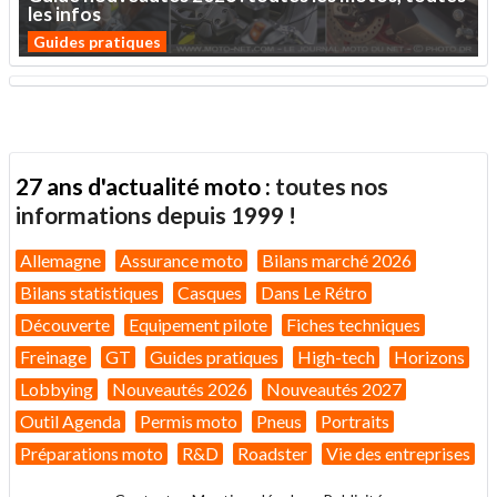
les
infos
Guides pratiques
27 ans d'actualité moto :
toutes nos
informations depuis 1999 !
Allemagne
Assurance moto
Bilans marché 2026
Bilans statistiques
Casques
Dans Le Rétro
Découverte
Equipement pilote
Fiches techniques
Freinage
GT
Guides pratiques
High-tech
Horizons
Lobbying
Nouveautés 2026
Nouveautés 2027
Outil Agenda
Permis moto
Pneus
Portraits
Préparations moto
R&D
Roadster
Vie des entreprises