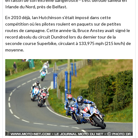
en raison de son extrême dangerosité - s'est déroulé samedi en
ami
Irlande du Nord, près de Belfast.
En 2010 déjà, Ian Hutchinson s'était imposé dans cette
compétition où les pilotes roulent en paquets sur de petites
routes de campagne. Cette année-là, Bruce Anstey avait signé le
record absolu du circuit Dundrod lors du dernier tour de la
seconde course Superbike, circulant à 133,975 mph (215 km/h) de
moyenne.