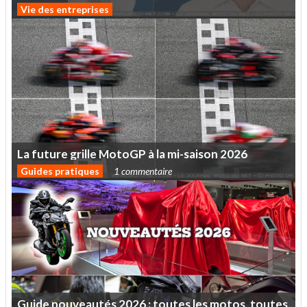
Vie des entreprises
La
future
grille
MotoGP
à
la
mi-saison
2026
Guides pratiques
1 commentaire
Guide
nouveautés
2026
:
toutes
les
motos,
toutes