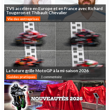
TVS
accélère
en
Europe
et
en
France
avec
Richard
Tougeron
et
Thibault
Chevalier
Vie des entreprises
La
future
grille
MotoGP
à
la
mi-saison
2026
Guides pratiques
1 commentaire