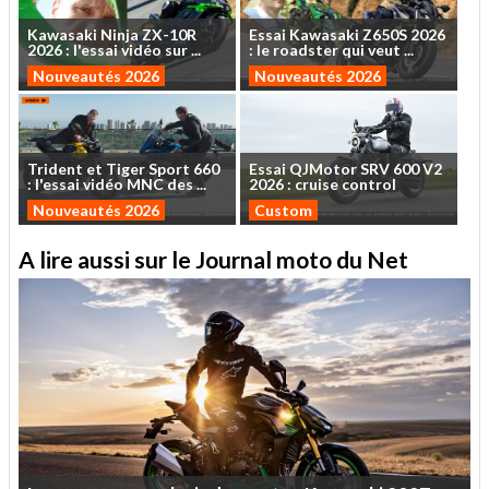
Kawasaki
Ninja
ZX-10R
Essai
Kawasaki
Z650S
2026
2026
:
l'essai
vidéo
sur
...
:
le
roadster
qui
veut
...
Nouveautés 2026
Nouveautés 2026
Trident
et
Tiger
Sport
660
Essai
QJMotor
SRV
600
V2
:
l'essai
vidéo
MNC
des
...
2026
:
cruise
control
Nouveautés 2026
Custom
A lire aussi sur le Journal moto du Net