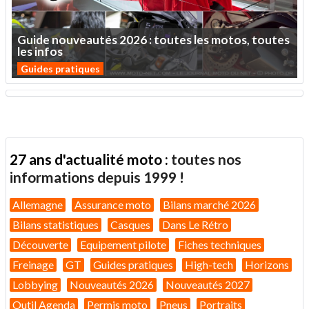
Guide
nouveautés
2026
:
toutes
les
motos,
toutes
les
infos
Guides pratiques
27 ans d'actualité moto :
toutes nos
informations depuis 1999 !
Allemagne
Assurance moto
Bilans marché 2026
Bilans statistiques
Casques
Dans Le Rétro
Découverte
Equipement pilote
Fiches techniques
Freinage
GT
Guides pratiques
High-tech
Horizons
Lobbying
Nouveautés 2026
Nouveautés 2027
Outil Agenda
Permis moto
Pneus
Portraits