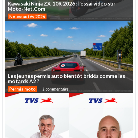
Kawasaki
Ninja
ZX-10R
2026
:
l'essai
vidéo
sur
Moto-Net.Com
Nouveautés 2026
Les
jeunes
permis
auto
bientôt
bridés
comme
les
motards
A2
?
Permis moto
1 commentaire