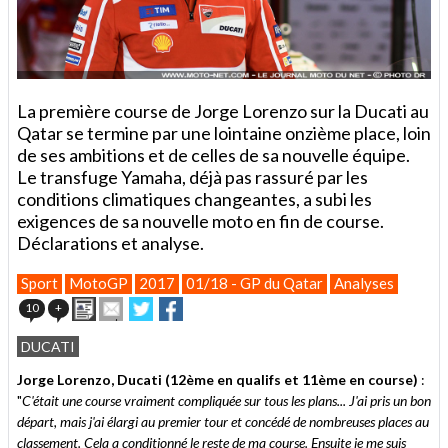
La première course de Jorge Lorenzo sur la Ducati au
Qatar se termine par une lointaine onzième place, loin
de ses ambitions et de celles de sa nouvelle équipe.
Le transfuge Yamaha, déjà pas rassuré par les
conditions climatiques changeantes, a subi les
exigences de sa nouvelle moto en fin de course.
Déclarations et analyse.
Sport
MotoGP
2017
01/18 - GP du Qatar
Analyses
Imprimer
Envoyer
Partager
Partager
10
+
cet
sur
sur
article
Twitter
Facebook
DUCATI
à
un
Jorge Lorenzo, Ducati (12ème en qualifs et 11ème en course)
:
ami
"
C'était une course vraiment compliquée sur tous les plans... J'ai pris un bon
départ, mais j'ai élargi au premier tour et concédé de nombreuses places au
classement. Cela a conditionné le reste de ma course. Ensuite je me suis