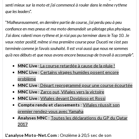
senti mieux sur la moto et j’ai commencé à rouler dans le même rythme
que les leaders
".
"
Malheureusement, en dernière partie de course, j'ai perdu peu à peu
confiance en mes pneus et ma moto demandait un pilotage plus physique.
J'ai donc ralenti mon rythme et je n'ai pas pu terminer dans le Top 10. Je
veux rester positif, même si ma première course pour Ducati ne s'est pas
terminée comme je l'avais souhaité. Il est vrai aussi que nous ne sommes
qu'à nos débuts et que nous avons encore beaucoup de travail à accomplir
".
MNC Live
:
La course retardée à cause de la pluie !
MNC Live
:
Certains virages humides posent encore
problème
MNC Live
:
Départ reprogrammé pour une course écourtée
MNC Live
:
Zarco out, Viñales vers la victoire
MNC Live
:
Viñales devant Dovizioso et Rossi
Compte rendu et classements
:
Viñales réussit son
premier rendez-vous avec Yamaha
Analyses MNC
:
Toutes les déclarations du GP du Qatar
2017
L'analyse Moto-Net.Com :
Onzième à 20,5 sec de son