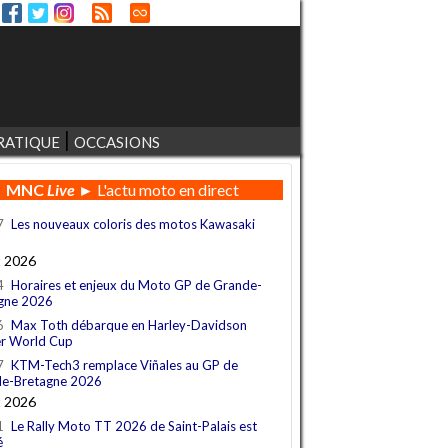
RATIQUE
OCCASIONS
MNC
Live
► L'actu moto en direct
7
Les nouveaux coloris des motos Kawasaki
t 2026
4
Horaires et enjeux du Moto GP de Grande-
gne 2026
6
Max Toth débarque en Harley-Davidson
r World Cup
7
KTM-Tech3 remplace Viñales au GP de
e-Bretagne 2026
t 2026
1
Le Rally Moto TT 2026 de Saint-Palais est
é