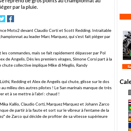
sse reprend de gros points au championnat au
éger par la pluie.
mer
nvoyer
Partager
Partager
sur
sur
e
Twitter
Facebook
nce Moto2 devant Claudio Corti et Scott Redding. Intraitable
championnat au leader Marc Marquez, qui s'est fait piéger par
les commandes, mais se fait rapidement dépasser par Pol
x de Angelis. Dès les premiers virages, Simone Corsi part à la
e chute collective implique Mike di Meglio, Randy
S
Cal
üthi, Redding et Alex de Angelis qui chute, glisse sur le dos
te au milieu des autres pilotes ! Le San marinais manque de très
r et à se mettre à l'abri : chaud !
Mika Kallio, Claudio Corti, Marquez Marquez et Johann Zarco
ue de partir à la faute et sort sur le vibreur à l'entame de la
 nez" de Zarco qui décide de profiter de sa vitesse supérieure