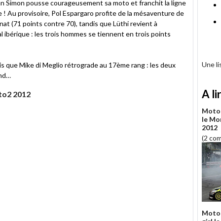
lian Simon pousse courageusement sa moto et franchit la ligne
e ! Au provisoire, Pol Espargaro profite de la mésaventure de
at (71 points contre 70), tandis que Lüthi revient à
 ibérique : les trois hommes se tiennent en trois points
Une l
s que Mike di Meglio rétrograde au 17ème rang : les deux
end…
A li
to2 2012
Moto 
le Mo
2012
(2 co
Moto 