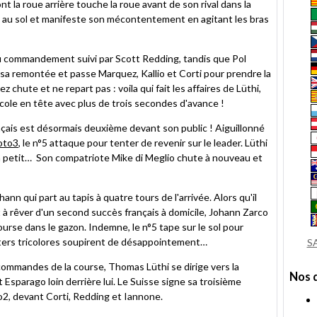
ont la roue arrière touche la roue avant de son rival dans la
au sol et manifeste son mécontentement en agitant les bras
 commandement suivi par Scott Redding, tandis que Pol
sa remontée et passe Marquez, Kallio et Corti pour prendre la
chute et ne repart pas : voila qui fait les affaires de Lüthi,
acole en tête avec plus de trois secondes d'avance !
çais est désormais deuxième devant son public ! Aiguillonné
oto3
, le n°5 attaque pour tenter de revenir sur le leader. Lüthi
 à petit… Son compatriote Mike di Meglio chute à nouveau et
ann qui part au tapis à quatre tours de l'arrivée. Alors qu'il
t à rêver d'un second succès français à domicile, Johann Zarco
urse dans le gazon. Indemne, le n°5 tape sur le sol pour
rters tricolores soupirent de désappointement…
S
es commandes de la course, Thomas Lüthi se dirige vers la
Nos 
t Esparago loin derrière lui. Le Suisse signe sa troisième
o2, devant Corti, Redding et Iannone.