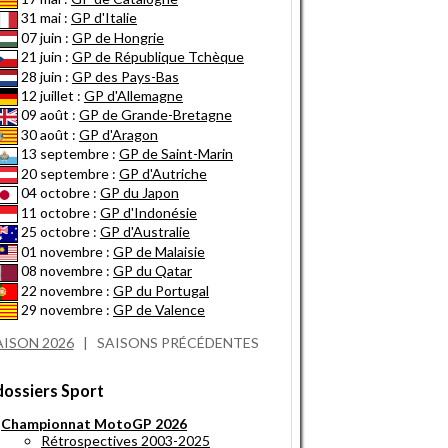
31 mai :
GP d'Italie
07 juin :
GP de Hongrie
21 juin :
GP de République Tchèque
28 juin :
GP des Pays-Bas
12 juillet :
GP d'Allemagne
09 août :
GP de Grande-Bretagne
30 août :
GP d'Aragon
13 septembre :
GP de Saint-Marin
20 septembre :
GP d'Autriche
04 octobre :
GP du Japon
11 octobre :
GP d'Indonésie
25 octobre :
GP d'Australie
01 novembre :
GP de Malaisie
08 novembre :
GP du Qatar
22 novembre :
GP du Portugal
29 novembre :
GP de Valence
AISON 2026
|
SAISONS PRÉCÉDENTES
dossiers Sport
Championnat MotoGP 2026
Rétrospectives 2003-2025