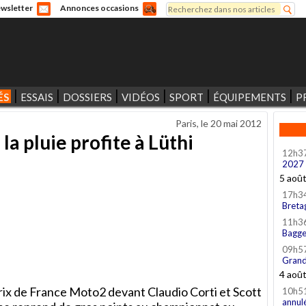
Rechercher
wsletter
Annonces occasions
Formulaire de recherche
ÉS
ESSAIS
DOSSIERS
VIDÉOS
SPORT
ÉQUIPEMENTS
P
Paris, le
20 mai 2012
la pluie profite à Lüthi
12h3
2027
5 aoû
17h3
Breta
11h3
Bagge
09h5
Grand
4 aoû
ix de France Moto2 devant Claudio Corti et Scott
10h5
annul