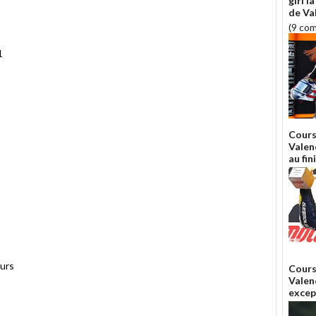
girl l
de Va
(9 co
1
Cours
Valen
au fin
urs
Cours
Valen
excep