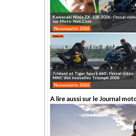
Kawasaki
Ninja
ZX-10R
2026
:
l'essai
vidé
sur
Moto-Net.Com
Nouveautés 2026
Trident
et
Tiger
Sport
660
:
l'essai
vidéo
MNC
des
nouvelles
Triumph
2026
Nouveautés 2026
A lire aussi sur le Journal mo