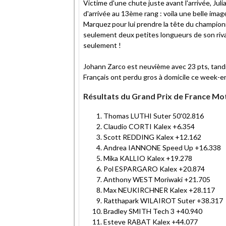
Victime d'une chute juste avant l'arrivée, Ju
d'arrivée au 13ème rang : voila une belle imag
Marquez pour lui prendre la tête du championn
seulement deux petites longueurs de son rival
seulement !
Johann Zarco est neuvième avec 23 pts, tandi
Français ont perdu gros à domicile ce week-
Résultats du Grand Prix de France Mo
Thomas LUTHI Suter 50'02.816
Claudio CORTI Kalex +6.354
Scott REDDING Kalex +12.162
Andrea IANNONE Speed Up +16.338
Mika KALLIO Kalex +19.278
Pol ESPARGARO Kalex +20.874
Anthony WEST Moriwaki +21.705
Max NEUKIRCHNER Kalex +28.117
Ratthapark WILAIROT Suter +38.317
Bradley SMITH Tech 3 +40.940
Esteve RABAT Kalex +44.077