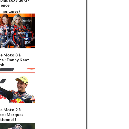
a plus sexy du GP
lence
mmentaires)
e Moto 3 à
ce : Danny Kent
ish
e Moto 2 à
ce : Marquez
tionnel !