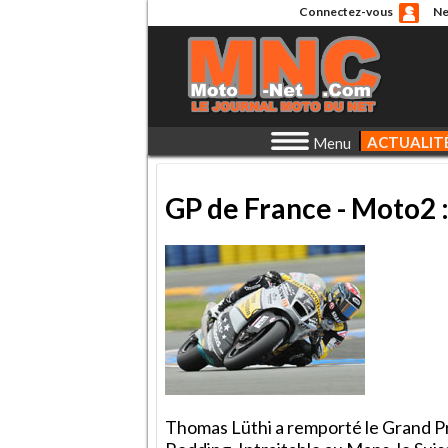
Connectez-vous
Ne
ACTUALIT
Menu
GP de France - Moto2 : 
Thomas Lüthi a remporté le Grand Pr