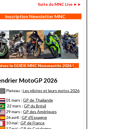
Suite du MNC Live ►►
Inscription Newsletter MNC
uivez le GUIDE MNC Nouveautés 2026 !
endrier MotoGP 2026
Plateau :
Les pilotes et leurs motos 2026
01 mars :
GP de Thaïlande
22 mars :
GP du Brésil
29 mars :
GP des Amériques
26 avril :
GP d'Espagne
10 mai :
GP de France
17 mai :
GP de Catalogne