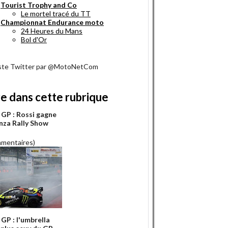
Tourist Trophy and Co
Le mortel tracé du TT
Championnat Endurance moto
24 Heures du Mans
Bol d'Or
iste Twitter par @MotoNetCom
re dans cette rubrique
GP : Rossi gagne
nza Rally Show
mmentaires)
GP : l'umbrella