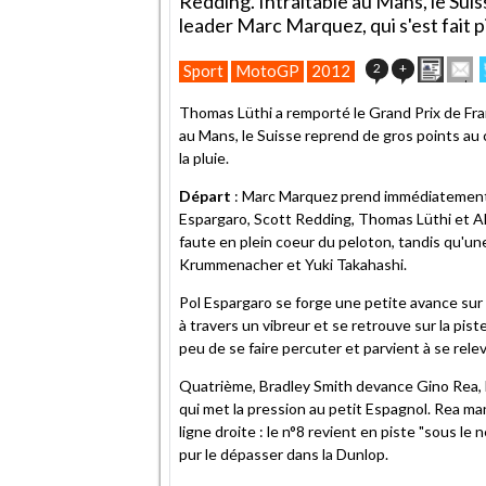
Redding. Intraitable au Mans, le Sui
leader Marc Marquez, qui s'est fait pi
Impri
E
2
+
Sport
MotoGP
2012
cet
articl
Thomas Lüthi a remporté le Grand Prix de Fra
à
au Mans, le Suisse reprend de gros points au 
un
la pluie.
ami
Départ
: Marc Marquez prend immédiatement 
Espargaro, Scott Redding, Thomas Lüthi et Ale
faute en plein coeur du peloton, tandis qu'un
Krummenacher et Yuki Takahashi.
Pol Espargaro se forge une petite avance sur L
à travers un vibreur et se retrouve sur la pis
peu de se faire percuter et parvient à se releve
Quatrième, Bradley Smith devance Gino Rea, 
qui met la pression au petit Espagnol. Rea manq
ligne droite : le n°8 revient en piste "sous le
pur le dépasser dans la Dunlop.