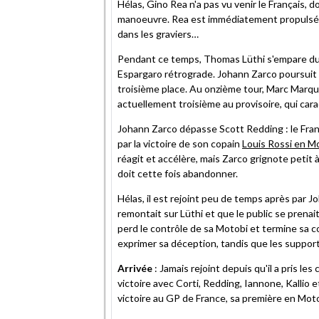
Hélas, Gino Rea n'a pas vu venir le Français, d
manoeuvre. Rea est immédiatement propulsé 
dans les graviers…
Pendant ce temps, Thomas Lüthi s'empare du
Espargaro rétrograde. Johann Zarco poursuit 
troisième place. Au onzième tour, Marc Marquez 
actuellement troisième au provisoire, qui car
Johann Zarco dépasse Scott Redding : le Fran
par la victoire de son copain
Louis Rossi en M
réagit et accélère, mais Zarco grignote petit
doit cette fois abandonner.
Hélas, il est rejoint peu de temps après par Joh
remontait sur Lüthi et que le public se prenai
perd le contrôle de sa Motobi et termine sa co
exprimer sa déception, tandis que les suppo
Arrivée
: Jamais rejoint depuis qu'il a pris l
victoire avec Corti, Redding, Iannone, Kallio e
victoire au GP de France, sa première en Mot