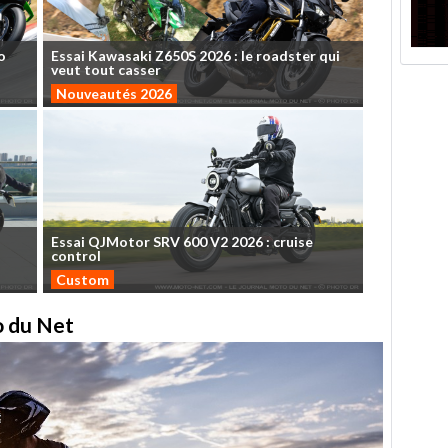
o
Essai
Kawasaki
Z650S
2026
:
le
roadster
qui
veut
tout
casser
Nouveautés 2026
Essai
QJMotor
SRV
600
V2
2026
:
cruise
control
Custom
to du Net