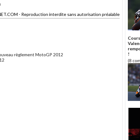
u
OM - Reproduction interdite sans autorisation préalable
Cours
Valen
rempo
!
e nouveau règlement MotoGP 2012
012
(8 co