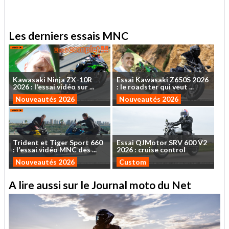
Les derniers essais MNC
Kawasaki
Ninja
ZX-10R
Essai
Kawasaki
Z650S
2026
2026
:
l'essai
vidéo
sur
...
:
le
roadster
qui
veut
...
Nouveautés 2026
Nouveautés 2026
Trident
et
Tiger
Sport
660
Essai
QJMotor
SRV
600
V2
:
l'essai
vidéo
MNC
des
...
2026
:
cruise
control
Nouveautés 2026
Custom
A lire aussi sur le Journal moto du Net