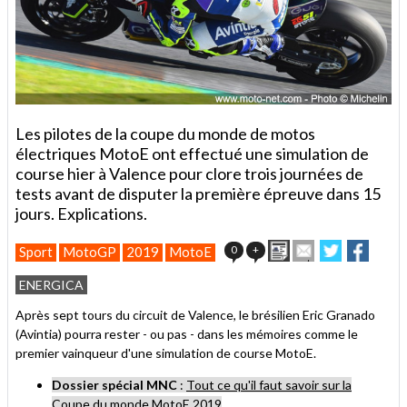
Les pilotes de la coupe du monde de motos
électriques MotoE ont effectué une simulation de
course hier à Valence pour clore trois journées de
tests avant de disputer la première épreuve dans 15
jours. Explications.
Imprimer
Envoyer
Partager
Partag
0
+
Sport
MotoGP
2019
MotoE
cet
sur
sur
article
Twitter
Facebook
ENERGICA
à
un
Après sept tours du circuit de Valence, le brésilien Eric Granado
ami
(Avintia) pourra rester - ou pas - dans les mémoires comme le
premier vainqueur d'une simulation de course MotoE.
Dossier spécial MNC
:
Tout ce qu'il faut savoir sur la
Coupe du monde MotoE 2019