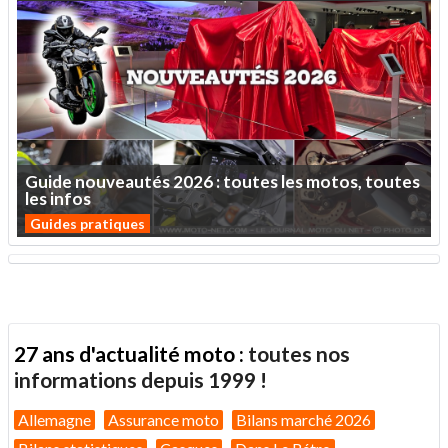
Guide
nouveautés
2026
:
toutes
les
motos,
toutes
les
infos
Guides pratiques
27 ans d'actualité moto :
toutes nos
informations depuis 1999 !
Allemagne
Assurance moto
Bilans marché 2026