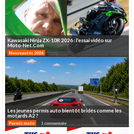
Kawasaki
Ninja
ZX-10R
2026
:
l'essai
vidéo
sur
Moto-Net.Com
Nouveautés 2026
Les
jeunes
permis
auto
bientôt
bridés
comme
les
motards
A2
?
Permis moto
1 commentaire