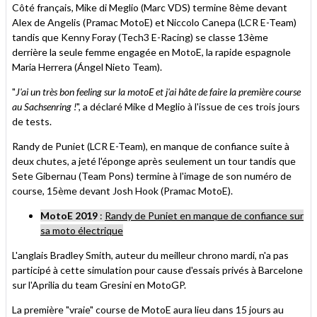
Côté français, Mike di Meglio (Marc VDS) termine 8ème devant
Alex de Angelis (Pramac MotoE) et Niccolo Canepa (LCR E-Team)
tandis que Kenny Foray (Tech3 E-Racing) se classe 13ème
derrière la seule femme engagée en MotoE, la rapide espagnole
Maria Herrera (Ángel Nieto Team).
"
J'ai un très bon feeling sur la motoE et j'ai hâte de faire la première course
au Sachsenring !
", a déclaré Mike d Meglio à l'issue de ces trois jours
de tests.
Randy de Puniet (LCR E-Team), en manque de confiance suite à
deux chutes, a jeté l'éponge après seulement un tour tandis que
Sete Gibernau (Team Pons) termine à l'image de son numéro de
course, 15ème devant Josh Hook (Pramac MotoE).
MotoE 2019
:
Randy de Puniet en manque de confiance sur
sa moto électrique
L'anglais Bradley Smith, auteur du meilleur chrono mardi, n'a pas
participé à cette simulation pour cause d'essais privés à Barcelone
sur l'Aprilia du team Gresini en MotoGP.
La première "vraie" course de MotoE aura lieu dans 15 jours au