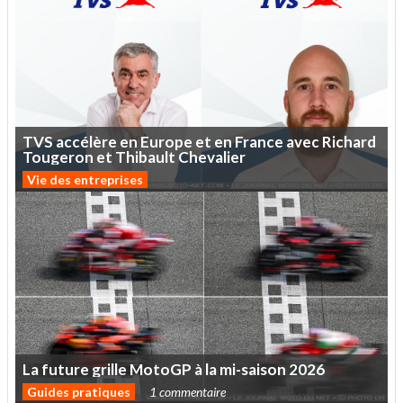
TVS
accélère
en
Europe
et
en
France
avec
Richard
Tougeron
et
Thibault
Chevalier
Vie des entreprises
La
future
grille
MotoGP
à
la
mi-saison
2026
Guides pratiques
1 commentaire