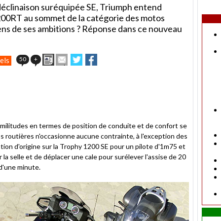
déclinaison suréquipée SE, Triumph entend
200RT au sommet de la catégorie des motos
oyens de ses ambitions ? Réponse dans ce nouveau
Imprimer
Envoyer
Partager
Partager
50
+
els
cet
sur
sur
article
Twitter
Facebook
à
un
ami
imilitudes en termes de position de conduite et de confort se
s routières n'occasionne aucune contrainte, à l'exception des
ion d'origine sur la Trophy 1200 SE pour un pilote d'1m75 et
 la selle et de déplacer une cale pour surélever l'assise de 20
d'une minute.