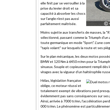
elle finit par se verrouiller à la
prise du levier droit et sa
capacité à absorber les chocs
sur l'angle n'est pas aussi
parfaitement maîtrisée.
Moins sujette aux transferts de masses, la "
sélectionné, passant comme la Triumph d'un 
toute germanique en mode "Sport". L'une comm
"tapis volant" sur lesquels la route et ses p
Sur le plan mécanique, les deux motos possè
BMW et 120 Nm à 6450 rr/mn pour la Triumph)
sinueux. Souple et copieusement rempli dès les
virages avec la vigueur d'un haltérophile russe
Hélas, législation française
oblige, ce moteur réussi et
totalement exempt de vibrations perd presque
évidemment pas sans conséquences sur ses pe
Ainsi, arrivée à 7000 tr/mn, l'accélération per
000 tr/mn. Le phénomène est particulièrement 