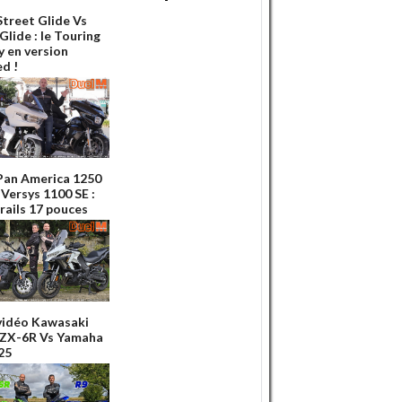
Street Glide Vs
Glide : le Touring
y en version
ed !
Pan America 1250
 Versys 1100 SE :
rails 17 pouces
vidéo Kawasaki
 ZX-6R Vs Yamaha
25