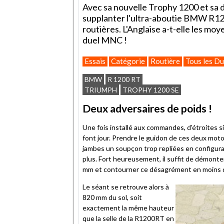
Avec sa nouvelle Trophy 1200 et sa 
supplanter l'ultra-aboutie BMW R1
routières. L'Anglaise a-t-elle les m
duel MNC !
Essais
Catégorie
Routière
Tous les Du
BMW
R 1200 RT
TRIUMPH
TROPHY 1200 SE
Deux adversaires de poids !
Une fois installé aux commandes, d'étroites s
font jour. Prendre le guidon de ces deux moto
jambes un soupçon trop repliées en configurat
plus. Fort heureusement, il suffit de démonter
mm et contourner ce désagrément en moins 
Le séant se retrouve alors à
820 mm du sol, soit
exactement la même hauteur
que la selle de la R1200RT en