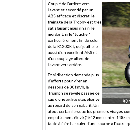
Couplé de l'arrière vers
l'avant et secondé par un
ABS efficace et discret, le
freinage de la Trophy est très
satisfaisant mais il n'a ni le
mordant, ni le "toucher"
particulièrement fin de celui
de la R1200RT, qui jouit elle
aussi d'un excellent ABS et
d'un couplage allant de
l'avant vers arrière.
Et si direction demande plus
d'efforts pour virer en
dessous de 30 km/h, la
Triumph se révèle passée ce
cap d'une agilité stupéfiante
au regard de son gabarit. Un
atout certain lorsque les premiers virages c
empattement élevé (1542 mm contre 1485 mm 
facile à faire basculer d'une courbe à l'autre 