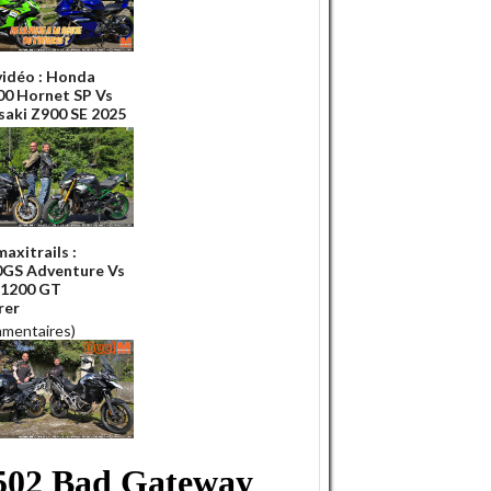
vidéo : Honda
0 Hornet SP Vs
aki Z900 SE 2025
axitrails :
GS Adventure Vs
 1200 GT
rer
mmentaires)