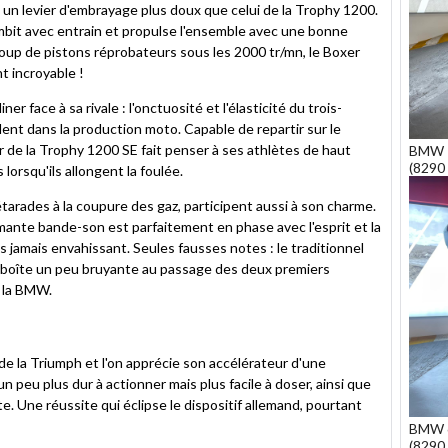
t un levier d'embrayage plus doux que celui de la Trophy 1200.
ombit avec entrain et propulse l'ensemble avec une bonne
coup de pistons réprobateurs sous les 2000 tr/mn, le Boxer
t incroyable !
ner face à sa rivale : l'onctuosité et l'élasticité du trois-
ent dans la production moto. Capable de repartir sur le
ur de la Trophy 1200 SE fait penser à ses athlètes de haut
BMW 1
(8290 
 lorsqu'ils allongent la foulée.
arades à la coupure des gaz, participent aussi à son charme.
mante bande-son est parfaitement en phase avec l'esprit et la
is jamais envahissant. Seules fausses notes : le traditionnel
ne boîte un peu bruyante au passage des deux premiers
c la BMW.
de la Triumph et l'on apprécie son accélérateur d'une
n peu plus dur à actionner mais plus facile à doser, ainsi que
. Une réussite qui éclipse le dispositif allemand, pourtant
BMW 
(8290 