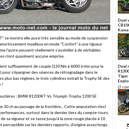
Duel 
CB100
Kawas
RT" se montre elle aussi très sensible au mode de suspension
amortissement moelleux en mode "Confort" à une rigueur
e l'autre peuvent réellement s'assimiler à de véritables
ièges n'ont quasiment aucune emprise.
dent suffisamment de couple (120 Nm à 6000 tr/mn pour la
Duel m
R1300
 pour s'épargner des séances de rétrogradage dans le
Tiger
 plus bas régimes, le trois-cylindres extrait la Trophy SE des
Explo
 !
(2 co
 30 ch au passage de la frontière... Cette amputation n'est
rformances, surtout dans le dernier tiers du compte-tours.
d de sa vigueur et se tasse jusqu'à la zone rouge placée à 10
perceptible sur les derniers rapports, d'origine assez longs.