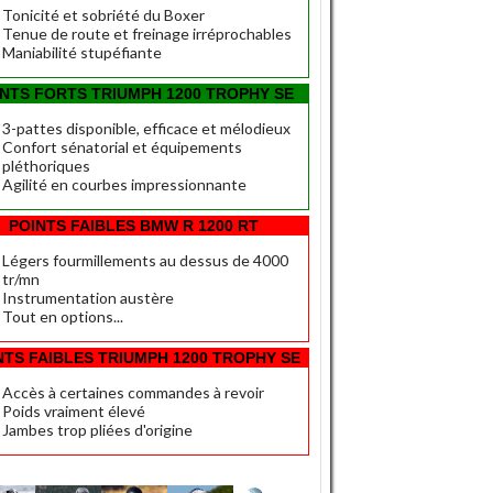
Tonicité et sobriété du Boxer
Tenue de route et freinage irréprochables
Maniabilité stupéfiante
INTS FORTS TRIUMPH 1200 TROPHY SE
3-pattes disponible, efficace et mélodieux
Confort sénatorial et équipements
pléthoriques
Agilité en courbes impressionnante
POINTS FAIBLES BMW R 1200 RT
Légers fourmillements au dessus de 4000
tr/mn
Instrumentation austère
Tout en options...
NTS FAIBLES TRIUMPH 1200 TROPHY SE
Accès à certaines commandes à revoir
Poids vraiment élevé
Jambes trop pliées d'origine