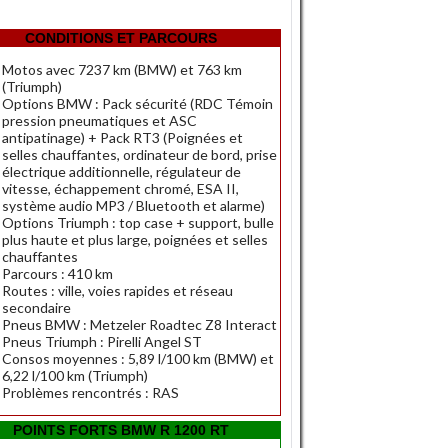
CONDITIONS ET PARCOURS
Motos avec 7237 km (BMW) et 763 km
(Triumph)
Options BMW : Pack sécurité (RDC Témoin
pression pneumatiques et ASC
antipatinage) + Pack RT3 (Poignées et
selles chauffantes, ordinateur de bord, prise
électrique additionnelle, régulateur de
vitesse, échappement chromé, ESA II,
système audio MP3 / Bluetooth et alarme)
Options Triumph : top case + support, bulle
plus haute et plus large, poignées et selles
chauffantes
Parcours : 410 km
Routes : ville, voies rapides et réseau
secondaire
Pneus BMW : Metzeler Roadtec Z8 Interact
Pneus Triumph : Pirelli Angel ST
Consos moyennes : 5,89 l/100 km (BMW) et
6,22 l/100 km (Triumph)
Problèmes rencontrés : RAS
POINTS FORTS BMW R 1200 RT