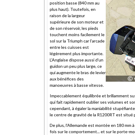
position basse (840 mm au
plus haut). Toutefois, en
raison de la largeur
supérieure de son moteur et
de son réservoir, les pieds
touchent moins facilement le
sol sur la Triumph car l'arcade
entre les cuisses est
légèrement plus importante.
L'Anglaise dispose aussi d'un
guidon un peu plus large, ce
qui augmente le bras de levier
aux bénéfices des
manoeuvres à basse vitesse.
Impeccablement équilibrée et brillamment sus
qui fait rapidement oublier ses volumes et son 
cependant, à égaler la maniabilité stupéfiant
le centre de gravité de la R1200RT est situé 
De plus, l'Allemande est montée en 180 mm à l'
fois sur le comportement... et sur le porte-m