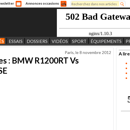
Rechercher
wsletter
Annonces occasions
Formulaire de recherche
ÉS
ESSAIS
DOSSIERS
VIDÉOS
SPORT
ÉQUIPEMENTS
P
Paris, le
8 novembre 2012
A lire
res : BMW R1200RT Vs
SE