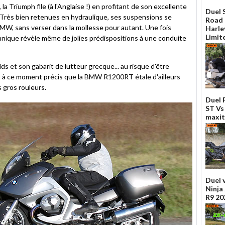
 la Triumph file (à l'Anglaise !) en profitant de son excellente
Duel 
. Très bien retenues en hydraulique, ses suspensions se
Road 
BMW, sans verser dans la mollesse pour autant. Une fois
Harle
Limit
nnique révèle même de jolies prédispositions à une conduite
oids et son gabarit de lutteur grecque... au risque d'être
est à ce moment précis que la BMW R1200RT étale d'ailleurs
s gros rouleurs.
Duel 
ST Vs
maxit
Duel 
Ninja
R9 20