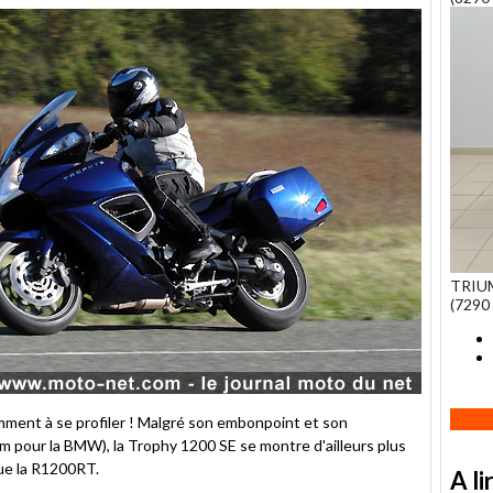
TRIUM
(7290 
omment à se profiler ! Malgré son embonpoint et son
pour la BMW), la Trophy 1200 SE se montre d'ailleurs plus
que la R1200RT.
A li