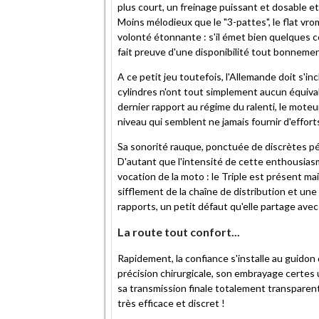
plus court, un freinage puissant et dosable e
Moins mélodieux que le "3-pattes", le flat vr
volonté étonnante : s'il émet bien quelques 
fait preuve d'une disponibilité tout bonnemen
A ce petit jeu toutefois, l'Allemande doit s'incli
cylindres n'ont tout simplement aucun équival
dernier rapport au régime du ralenti, le mote
niveau qui semblent ne jamais fournir d'efforts
Sa sonorité rauque, ponctuée de discrètes pét
D'autant que l'intensité de cette enthousias
vocation de la moto : le Triple est présent ma
sifflement de la chaîne de distribution et u
rapports, un petit défaut qu'elle partage ave
La route tout confort...
Rapidement, la confiance s'installe au guidon 
précision chirurgicale, son embrayage certes u
sa transmission finale totalement transparente
très efficace et discret !