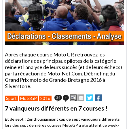
Après chaque course Moto GP, retrouvez les
déclarations des principaux pilotes de la catégorie
reine et l'analyse de leurs succès (et de leurs échecs)
par la rédaction de Moto-Net.Com. Débriefing du
Grand Prix moto de Grande-Bretagne 2016 à
Silverstone.
Imprimer
Envoyer
Partager
Partager
54
+
Sport
MotoGP
2016
cet
sur
sur
article
Twitter
Facebook
7 vainqueurs différents en 7 courses !
à
un
Et de sept ! L'enthousiasmant cap de sept vainqueurs différents
ami
lors des sept dernières courses MotoGP a été atteint ce week-