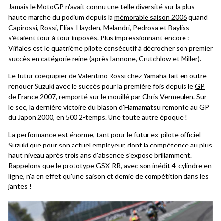
Jamais le MotoGP n'avait connu une telle diversité sur la plus
haute marche du podium depuis la
mémorable saison 2006
quand
Capirossi, Rossi, Elias, Hayden, Melandri, Pedrosa et Bayliss
s'étaient tour à tour imposés. Plus impressionnant encore :
Viñales est le quatrième pilote consécutif à décrocher son premier
succès en catégorie reine (après Iannone, Crutchlow et Miller).
Le futur coéquipier de Valentino Rossi chez Yamaha fait en outre
renouer Suzuki avec le succès pour la première fois depuis le
GP
de France 2007
, remporté sur le mouillé par Chris Vermeulen. Sur
le sec, la dernière victoire du blason d'Hamamatsu remonte au GP
du Japon 2000, en 500 2-temps. Une toute autre époque !
La performance est énorme, tant pour le futur ex-pilote officiel
Suzuki que pour son actuel employeur, dont la compétence au plus
haut niveau après trois ans d'absence s'expose brillamment.
Rappelons que le prototype GSX-RR, avec son inédit 4-cylindre en
ligne, n'a en effet qu'une saison et demie de compétition dans les
jantes !