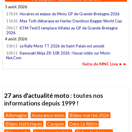
5 août 2026
17h34
Horaires et enjeux du Moto GP de Grande-Bretagne 2026
11h36
Max Toth débarque en Harley-Davidson Bagger World Cup
09h57
KTM-Tech3 remplace Viñales au GP de Grande-Bretagne
2026
4 août 2026
10h51
Le Rally Moto TT 2026 de Saint-Palais est annulé
10h11
Kawasaki Ninja ZX-10R 2026 : l'essai vidéo sur Moto-
Net.Com
Suite du MNC Live ►►
27 ans d'actualité moto :
toutes nos
informations depuis 1999 !
Allemagne
Assurance moto
Bilans marché 2026
Bilans statistiques
Casques
Dans Le Rétro