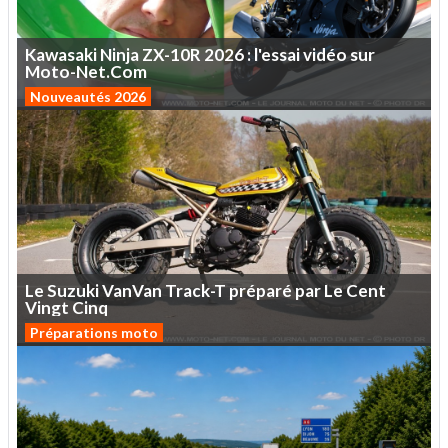
Kawasaki
Ninja
ZX-10R
2026
:
l'essai
vidéo
sur
Moto-Net.Com
Nouveautés 2026
Le
Suzuki
VanVan
Track-T
préparé
par
Le
Cent
Vingt
Cinq
Préparations moto