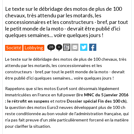
Le texte sur le débridage des motos de plus de 100
chevaux, très attendu par les motards, les
concessionnaires et les constructeurs - bref, par tout
le petit monde de la moto - devrait être publié d'ici
quelques semaines... voire quelques jours !
Imprimer
Envoyer
Partager
Partager
28
+
Société
Lobbying
cet
sur
sur
article
Twitter
Facebook
Le texte sur le débridage des motos de plus de 100 chevaux, très
à
attendu par les motards, les concessionnaires et les
un
constructeurs - bref, par tout le petit monde de la moto - devrait
ami
être publié d'ici quelques semaines... voire quelques jours !
Rappelons que si les motos Euro4 sont désormais légalement
immatriculées en France en full power (lire
MNC du 5 janvier 2016
: le rétrofit en suspens
et notre
Dossier spécial Fin des 100 ch
),
la question des motos Euro3 neuves développant plus de 100 ch
reste conditionnée au bon vouloir de l'administration française, qui
n'a pas fait preuve d'un zèle particulièrement forcené en la matière
pour clarifier la situation.