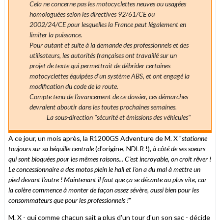
Cela ne concerne pas les motocyclettes neuves ou usagées
homologuées selon les directives 92/61/CE ou
2002/24/CE pour lesquelles la France peut légalement en
limiter la puissance.
Pour autant et suite à la demande des professionnels et des
utilisateurs, les autorités françaises ont travaillé sur un
projet de texte qui permettrait de débrider certaines
motocyclettes équipées d'un système ABS, et ont engagé la
modification du code de la route.
Compte tenu de l'avancement de ce dossier, ces démarches
devraient aboutir dans les toutes prochaines semaines.
La sous-direction "sécurité et émissions des véhicules"
A ce jour, un mois après, la R1200GS Adventure de M. X "
stationne
toujours sur sa béquille centrale
(d'origine, NDLR !)
, à côté de ses soeurs
qui sont bloquées pour les mêmes raisons... C'est incroyable, on croit rêver !
Le concessionnaire a des motos plein le hall et l'on a du mal à mettre un
pied devant l'autre ! Maintenant il faut que ça se décante au plus vite, car
la colère commence à monter de façon assez sévère, aussi bien pour les
consommateurs que pour les professionnels !
"
M. X - qui comme chacun sait a plus d'un tour d'un son sac - décide