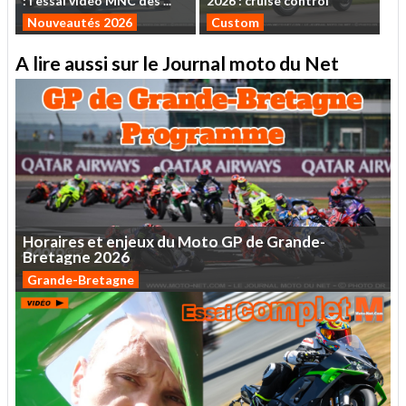
:
l'essai
vidéo
MNC
des
...
2026
:
cruise
control
Nouveautés 2026
Custom
A lire aussi sur le Journal moto du Net
Horaires
et
enjeux
du
Moto
GP
de
Grande-
Bretagne
2026
Grande-Bretagne