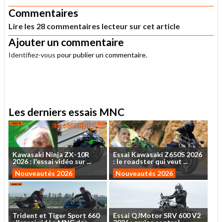
Commentaires
Lire les 28 commentaires lecteur sur cet article
Ajouter un commentaire
Identifiez-vous
pour publier un commentaire.
.
Les derniers essais MNC
Kawasaki
Ninja
ZX-10R
Essai
Kawasaki
Z650S
2026
2026
:
l'essai
vidéo
sur
...
:
le
roadster
qui
veut
...
Nouveautés 2026
Nouveautés 2026
Trident
et
Tiger
Sport
660
Essai
QJMotor
SRV
600
V2