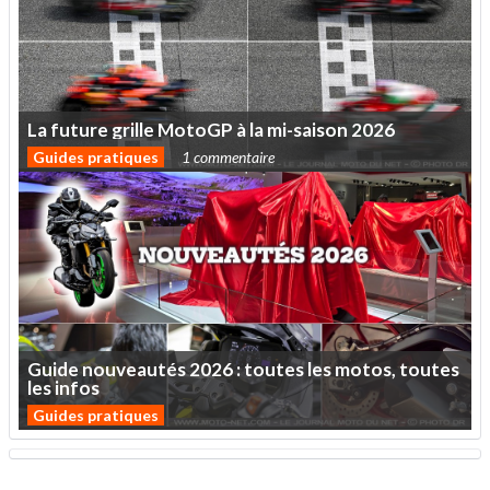
La
future
grille
MotoGP
à
la
mi-saison
2026
Guides pratiques
1 commentaire
Guide
nouveautés
2026
:
toutes
les
motos,
toutes
les
infos
Guides pratiques