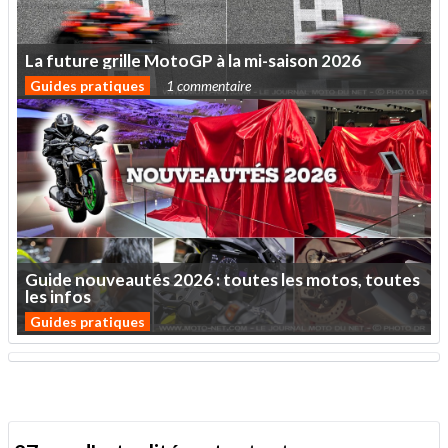
La
future
grille
MotoGP
à
la
mi-saison
2026
Guides pratiques
1 commentaire
Guide
nouveautés
2026
:
toutes
les
motos,
toutes
les
infos
Guides pratiques