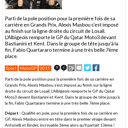
Parti de la pole position pour la première fois de sa
carrière en Grands Prix, Alexis Masbou s'est imposé
au finish sur la ligne droite du circuit de Losail.
L'Albigeois remporte le GP du Qatar Moto3 devant
Bastianini et Kent. Dans le groupe de tête jusqu'à la
fin, Fabio Quartararo termine à une très belle 7ème
place.
Imprimer
Envoyer
Partager
Partager
9
+
Sport
MotoGP
2015
cet
sur
sur
article
Twitter
Facebook
Parti de la pole position pour la première fois de sa carrière en
à
Grands Prix, Alexis Masbou s'est imposé au finish sur la ligne
un
droite du circuit de Losail. L'Albigeois remporte le GP du Qatar
ami
Moto3 devant Bastianini et Kent. Dans le groupe de tête jusqu'à
la fin, Fabio Quartararo termine à une très belle 7ème place.
Départ
: Qualifié en pole, pour la première fois de sa carrière en
GP, Alexis Masbou entre en tête dans le premier virage devant
Antonelli et Binder, incroyable 3ème alors qu'il partait 13ème !