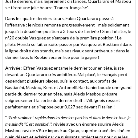
Juste derrière, mais légèrement distancés, Quartararo et Masbou
se tirent une jolie bourre "Franco-française".
Dans les quatre derniers tours, Fabio Quartararo passe à
l'offensive : le niçois remonte progressivement - mais solidement -
jusqu'à la deuxième position à 3 tours de l'arrivée ! Sans hésiter, le
n°20 double Vasquez et s'empare de la première position ! Le
pilote Honda se fait ensuite passer par Vasquez et Bastianini dans
la ligne droite des stands, mais ses rivaux sont prévenus : dans le
dernier tour, le Rookie sera en lice pour la gagne !
Arrivée
: Effren Vasquez entame le dernier tour en tête, juste
devant un Quartararo très ambitieux. Mal placé, le Français perd
cependant plusieurs places, puis le contact, aux profits de
Bastianini, Masbou, Kent et Antonelli. Bastianini boucle une grand
partie du dernier tour en tête, mais Alexis Masbou prépare
soigneusement la sortie du dernier droit : l'Albigeois ressort
parfaitement et s'impose pour 0,027 sec devant l'Italien !
"J
'étais vraiment rapide dans les derniers partiels et dans le dernier tour, je
me suis dit "C'est possible"!
", révèle avec un énorme sourire Alexis
Masbou, ravi de s'être imposé au Qatar, superbe tracé dessiné en
plein désert et éclairé par de puissants projecteurs pour que les