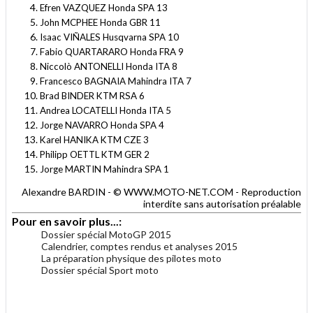
Efren VAZQUEZ Honda SPA 13
John MCPHEE Honda GBR 11
Isaac VIÑALES Husqvarna SPA 10
Fabio QUARTARARO Honda FRA 9
Niccolò ANTONELLI Honda ITA 8
Francesco BAGNAIA Mahindra ITA 7
Brad BINDER KTM RSA 6
Andrea LOCATELLI Honda ITA 5
Jorge NAVARRO Honda SPA 4
Karel HANIKA KTM CZE 3
Philipp OETTL KTM GER 2
Jorge MARTIN Mahindra SPA 1
Alexandre BARDIN - © WWW.MOTO-NET.COM - Reproduction
interdite sans autorisation préalable
Pour en savoir plus...:
Dossier spécial MotoGP 2015
Calendrier, comptes rendus et analyses 2015
La préparation physique des pilotes moto
Dossier spécial Sport moto
.