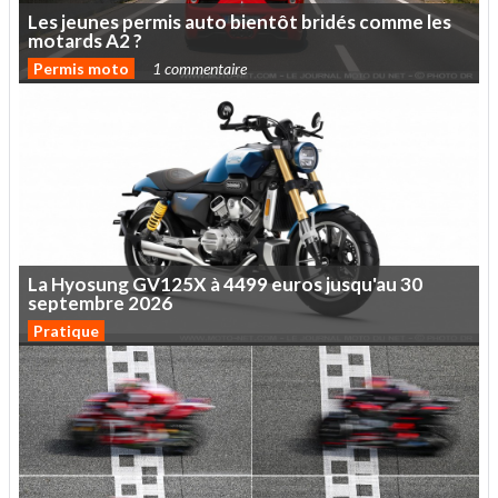
Les
jeunes
permis
auto
bientôt
bridés
comme
les
motards
A2
?
Permis moto
1 commentaire
La
Hyosung
GV125X
à
4499
euros
jusqu'au
30
septembre
2026
Pratique