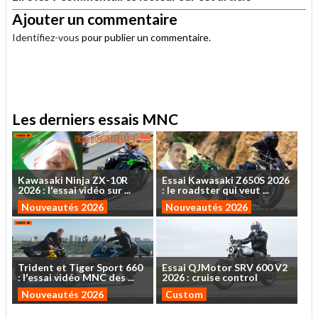
Ajouter un commentaire
Identifiez-vous
pour publier un commentaire.
.
Les derniers essais MNC
Kawasaki
Ninja
ZX-10R
Essai
Kawasaki
Z650S
2026
2026
:
l'essai
vidéo
sur
...
:
le
roadster
qui
veut
...
Nouveautés 2026
Nouveautés 2026
Trident
et
Tiger
Sport
660
Essai
QJMotor
SRV
600
V2
:
l'essai
vidéo
MNC
des
...
2026
:
cruise
control
Nouveautés 2026
Custom