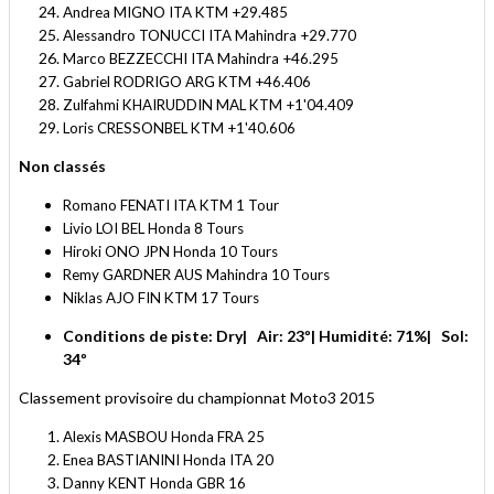
Andrea MIGNO ITA KTM +29.485
Alessandro TONUCCI ITA Mahindra +29.770
Marco BEZZECCHI ITA Mahindra +46.295
Gabriel RODRIGO ARG KTM +46.406
Zulfahmi KHAIRUDDIN MAL KTM +1'04.409
Loris CRESSONBEL KTM +1'40.606
Non classés
Romano FENATI ITA KTM 1 Tour
Livio LOI BEL Honda 8 Tours
Hiroki ONO JPN Honda 10 Tours
Remy GARDNER AUS Mahindra 10 Tours
Niklas AJO FIN KTM 17 Tours
Conditions de piste: Dry| Air: 23º| Humidité: 71%| Sol:
34º
Classement provisoire du championnat Moto3 2015
Alexis MASBOU Honda FRA 25
Enea BASTIANINI Honda ITA 20
Danny KENT Honda GBR 16