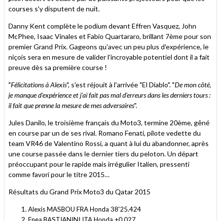
courses s'y disputent de nuit.
Danny Kent complète le podium devant Effren Vasquez, John
McPhee, Isaac Vinales et Fabio Quartararo, brillant 7ème pour son
premier Grand Prix. Gageons qu'avec un peu plus d'expérience, le
niçois sera en mesure de valider l'incroyable potentiel dont il a fait
preuve dès sa première course !
"
Félicitations à Alexis
", s'est réjouit à l'arrivée "El Diablo". "
De mon côté,
je manque d'expérience et j'ai fait pas mal d'erreurs dans les derniers tours :
il fait que prenne la mesure de mes adversaires
".
Jules Danilo, le troisième français du Moto3, termine 20ème, gêné
en course par un de ses rival. Romano Fenati, pilote vedette du
team VR46 de Valentino Rossi, a quant à lui du abandonner, après
une course passée dans le dernier tiers du peloton. Un départ
préoccupant pour le rapide mais irrégulier Italien, pressenti
comme favori pour le titre 2015…
Résultats du Grand Prix Moto3 du Qatar 2015
Alexis MASBOU FRA Honda 38'25.424
Enea BASTIANINI ITA Honda +0.027