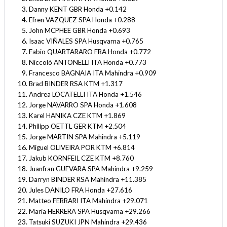
Danny KENT GBR Honda +0.142
Efren VAZQUEZ SPA Honda +0.288
John MCPHEE GBR Honda +0.693
Isaac VIÑALES SPA Husqvarna +0.765
Fabio QUARTARARO FRA Honda +0.772
Niccolò ANTONELLI ITA Honda +0.773
Francesco BAGNAIA ITA Mahindra +0.909
Brad BINDER RSA KTM +1.317
Andrea LOCATELLI ITA Honda +1.546
Jorge NAVARRO SPA Honda +1.608
Karel HANIKA CZE KTM +1.869
Philipp OETTL GER KTM +2.504
Jorge MARTIN SPA Mahindra +5.119
Miguel OLIVEIRA POR KTM +6.814
Jakub KORNFEIL CZE KTM +8.760
Juanfran GUEVARA SPA Mahindra +9.259
Darryn BINDER RSA Mahindra +11.385
Jules DANILO FRA Honda +27.616
Matteo FERRARI ITA Mahindra +29.071
Maria HERRERA SPA Husqvarna +29.266
Tatsuki SUZUKI JPN Mahindra +29.436