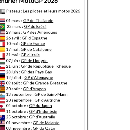
endrier MotoGP 2026
Plateau :
Les pilotes et leurs motos 2026
01 mars :
GP de Thaïlande
22 mars :
GP du Brésil
29 mars :
GP des Amériques
26 avril :
GP d'Espagne
10 mai :
GP de France
17 mai :
GP de Catalogne
31 mai :
GP d'Italie
07 juin :
GP de Hongrie
21 juin :
GP de République Tchèque
28 juin :
GP des Pays-Bas
12 juillet :
GP d'Allemagne
09 août :
GP de Grande-Bretagne
30 août :
GP d'Aragon
13 septembre :
GP de Saint-Marin
20 septembre :
GP d'Autriche
04 octobre :
GP du Japon
11 octobre :
GP d'Indonésie
25 octobre :
GP d'Australie
01 novembre :
GP de Malaisie
08 novembre :
GP du Qatar