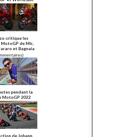
zo critique les
s MotoGP de Mir,
araro et Bagnaia
ommentaires)
hutes pendant la
n MotoGP 2022
action de Johann