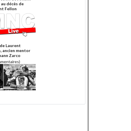
 au décès de
nt Fellon
de Laurent
n, ancien mentor
hann Zarco
mmentaires)