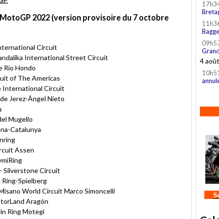
17h3
Breta
MotoGP 2022 (version provisoire du 7 octobre
11h3
Bagge
09h5
nternational Circuit
Grand
ndalika International Street Circuit
4 aoû
de Rio Hondo
10h5
cuit of The Americas
annul
 International Circuit
 de Jerez-Ángel Nieto
s
del Mugello
lona-Catalunya
nring
rcuit Assen
KymiRing
 Silverstone Circuit
l Ring-Spielberg
Misano World Circuit Marco Simoncelli
S
otorLand Aragón
in Ring Motegi