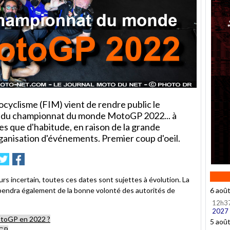
cyclisme (FIM) vient de rendre public le
es du championnat du monde MotoGP 2022... à
s que d'habitude, en raison de la grande
rganisation d'événements. Premier coup d'oeil.
mer
nvoyer
Partager
Partager
sur
sur
e
Twitter
Facebook
rs incertain, toutes ces dates sont sujettes à évolution. La
dépendra également de la bonne volonté des autorités de
6 aoû
12h3
2027
MotoGP en 2022 ?
5 aoû
oGP