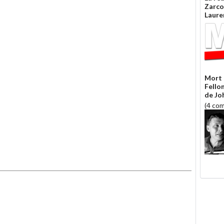
Zarco
Laure
Mort 
Fello
de Jo
(4 co