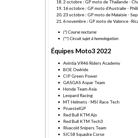
2 octobre : GP moto de Thaïlande - Cha
16 octobre : GP moto d'Australie - Phili
23 octobre : GP moto de Malaisie - Sep
6 novembre : GP moto de Valence -Ri
(*) Course nocturne
(**) Circuit sujet à homologation
Équipes Moto3 2022
Avintia VR46 Riders Academy
BOE Owlride
CIP Green Power
GASGAS Aspar Team
Honda Team Asia
Leopard Racing
MT Helmets - MSI Race Tech
PruestelGP
Red Bull KTM Ajo
Red Bull KTM Tech3
Rivacold Snipers Team
SIC58 Squadra Corse