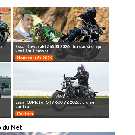
o
Essai
Kawasaki
Z650S
2026
:
le
roadster
qui
veut
tout
casser
Nouveautés 2026
Essai
QJMotor
SRV
600
V2
2026
:
cruise
control
Custom
to du Net