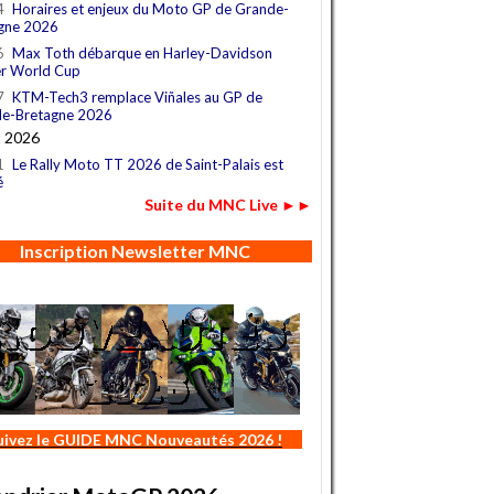
4
Horaires et enjeux du Moto GP de Grande-
gne 2026
6
Max Toth débarque en Harley-Davidson
r World Cup
7
KTM-Tech3 remplace Viñales au GP de
e-Bretagne 2026
t 2026
1
Le Rally Moto TT 2026 de Saint-Palais est
é
Suite du MNC Live ►►
Inscription Newsletter MNC
uivez le GUIDE MNC Nouveautés 2026 !