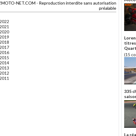
TO-NET.COM - Reproduction interdite sans autorisation
préalable
 2022
 2021
 2020
 2019
Loren
 2018
titre
 2017
Quart
 2016
(15 c
 2015
 2014
 2013
 2012
 2011
335 c
saiso
La ré