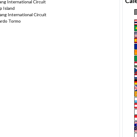
Cal
ng International Circuit
p Island
ang International Circuit
cardo Tormo