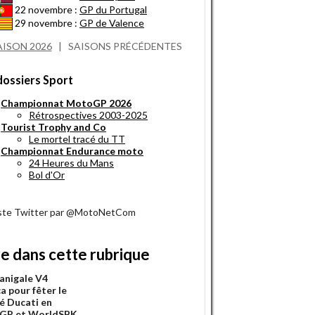
22 novembre :
GP du Portugal
29 novembre :
GP de Valence
AISON 2026
|
SAISONS PRÉCÉDENTES
dossiers Sport
Championnat MotoGP 2026
Rétrospectives 2003-2025
Tourist Trophy and Co
Le mortel tracé du TT
Championnat Endurance moto
24 Heures du Mans
Bol d'Or
iste Twitter par @MotoNetCom
re dans cette rubrique
anigale V4
a pour fêter le
é Ducati en
GP et WorldSBK