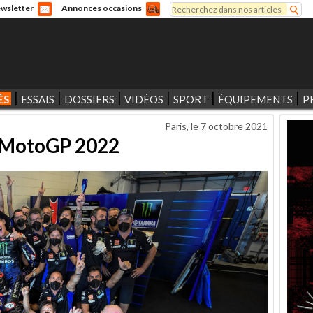
Rechercher
wsletter
Annonces occasions
Formulaire de recherche
ÉS
ESSAIS
DOSSIERS
VIDÉOS
SPORT
ÉQUIPEMENTS
P
Paris, le
7 octobre 2021
e MotoGP 2022