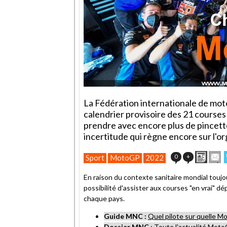
La Fédération internationale de moto
calendrier provisoire des 21 cours
prendre avec encore plus de pincette
incertitude qui règne encore sur l'o
Impri
E
0
+
Sport
MotoGP
2022
cet
articl
En raison du contexte sanitaire mondial toujou
à
possibilité d'assister aux courses "en vrai" 
un
chaque pays.
ami
Guide MNC :
Quel pilote sur quelle 
Dossier MNC
:
Toute l'actualité Mot