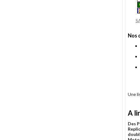
S
Nos 
Une l
A li
Des P
Replic
doubl
Moto