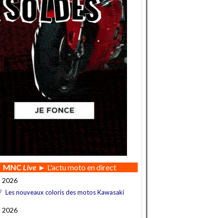
MNC
Live
► L'actu moto en direct
t 2026
7
Les nouveaux coloris des motos Kawasaki
t 2026