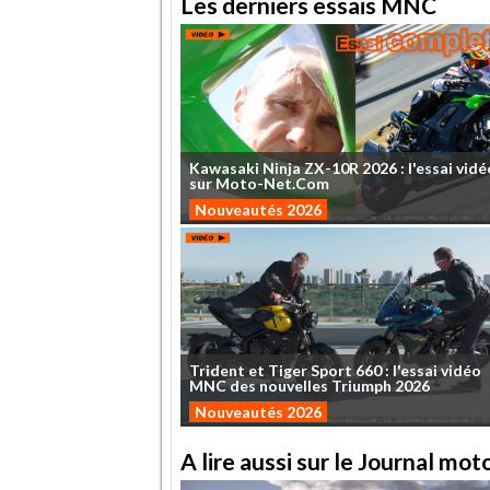
Les derniers essais MNC
Kawasaki
Ninja
ZX-10R
2026
:
l'essai
vidé
sur
Moto-Net.Com
Nouveautés 2026
Trident
et
Tiger
Sport
660
:
l'essai
vidéo
MNC
des
nouvelles
Triumph
2026
Nouveautés 2026
A lire aussi sur le Journal mo