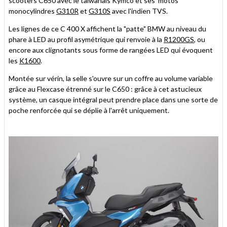
scooters C650 avec le taiwanais Kymco et ses motos
monocylindres
G310R
et
G310S
avec l'indien TVS.
Les lignes de ce C 400 X affichent la "patte" BMW au niveau du
phare à LED au profil asymétrique qui renvoie à la
R1200GS
, ou
encore aux clignotants sous forme de rangées LED qui évoquent
les
K1600
.
Montée sur vérin, la selle s'ouvre sur un coffre au volume variable
grâce au Flexcase étrenné sur le C650 : grâce à cet astucieux
système, un casque intégral peut prendre place dans une sorte de
poche renforcée qui se déplie à l'arrêt uniquement.