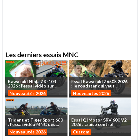
.
.
Les derniers essais MNC
Kawasaki
Ninja
ZX-10R
Essai
Kawasaki
Z650S
2026
2026
:
l'essai
vidéo
sur
...
:
le
roadster
qui
veut
...
Nouveautés 2026
Nouveautés 2026
Trident
et
Tiger
Sport
660
Essai
QJMotor
SRV
600
V2
:
l'essai
vidéo
MNC
des
...
2026
:
cruise
control
Nouveautés 2026
Custom