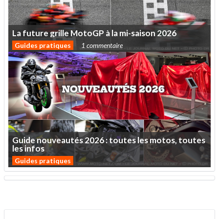
La
future
grille
MotoGP
à
la
mi-saison
2026
Guides pratiques
1 commentaire
Guide
nouveautés
2026
:
toutes
les
motos,
toutes
les
infos
Guides pratiques