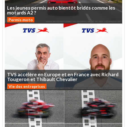
Les
jeunes
permis
auto
bientôt
bridés
comme
les
motards
A2
?
Permis moto
TVS
accélère
en
Europe
et
en
France
avec
Richard
Tougeron
et
Thibault
Chevalier
Vie des entreprises