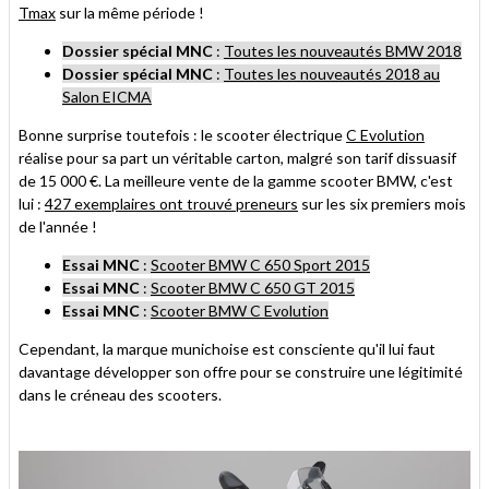
Tmax
sur la même période !
Dossier spécial MNC
:
Toutes les nouveautés BMW 2018
Dossier spécial MNC
:
Toutes les nouveautés 2018 au
Salon EICMA
Bonne surprise toutefois : le scooter électrique
C Evolution
réalise pour sa part un véritable carton, malgré son tarif dissuasif
de 15 000 €. La meilleure vente de la gamme scooter BMW, c'est
lui :
427 exemplaires ont trouvé preneurs
sur les six premiers mois
de l'année !
Essai MNC
:
Scooter BMW C 650 Sport 2015
Essai MNC
:
Scooter BMW C 650 GT 2015
Essai MNC
:
Scooter BMW C Evolution
Cependant, la marque munichoise est consciente qu'il lui faut
davantage développer son offre pour se construire une légitimité
dans le créneau des scooters.