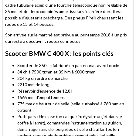
cadre tubulaire acier, d'une fourche télescopique non réglable de
35 mm et de deux combinés amortisseurs à l'arrière dont il est
possible d'ajuster la précharge. Des pneus Pirelli chaussent les
roues de 15 et 14 pouces.
Son arrivée sur le marché est prévue au printemps 2018 à un prix
qui reste à découvrir : restez connectés !
Scooter BMW C 400 X : les points clés
Scooter de 350 cc fabriqué en partenariat avec Loncin
34 ch à 7500 tr/mn et 35 Nm à 6000 tr/mn
204 kg en ordre de marche
2210 mm de long
Réservoir d'essence de 12,8 l
1565 mm d'empattement
775 mm de hauteur de selle (selle surbaissé à 760 mm en
option)
Pratiques : Flexcase (un casque intégral + un jet dans le
coffre à l'arrêt), commandes instrumentation au guidon,
démarrage sans clé, poignées et selle chauffantes (en
option), repose-pieds arrière escamotables, béquille