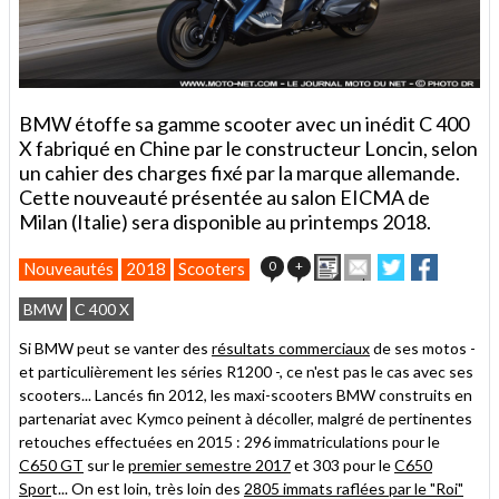
BMW étoffe sa gamme scooter avec un inédit C 400
X fabriqué en Chine par le constructeur Loncin, selon
un cahier des charges fixé par la marque allemande.
Cette nouveauté présentée au salon EICMA de
Milan (Italie) sera disponible au printemps 2018.
Imprimer
Envoyer
Partager
Partager
0
+
Nouveautés
2018
Scooters
cet
sur
sur
article
Twitter
Facebook
BMW
C 400 X
à
un
Si BMW peut se vanter des
résultats commerciaux
de ses motos -
ami
et particulièrement les séries R1200 -, ce n'est pas le cas avec ses
scooters... Lancés fin 2012, les maxi-scooters BMW construits en
partenariat avec Kymco peinent à décoller, malgré de pertinentes
retouches effectuées en 2015 : 296 immatriculations pour le
C650 GT
sur le
premier semestre 2017
et 303 pour le
C650
Spor
t... On est loin, très loin des
2805 immats raflées par le "Roi"