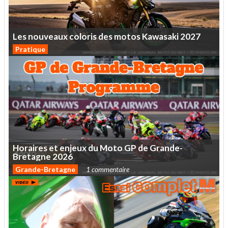
Les
nouveaux
coloris
des
motos
Kawasaki
2027
Pratique
Horaires
et
enjeux
du
Moto
GP
de
Grande-
Bretagne
2026
Grande-Bretagne
1 commentaire