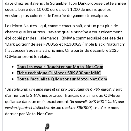
date chez les italiens :
le Scrambler Icon Dark proposé cette année
sous la barre des 10 000 euros, soit 1200 de moins que les
versions plus colorées de l'entrée de gamme transalpine.
Les Moto-Nautes - qui, comme chacun sait, ont un peu plus de
chance que les autres - savent que le principe a tout récemment
été copié par des… allemands ! BMW a commercialisé cet été
des
"Dark Edition" de ses F900GS et R1300GS
(Triple Black, "naturlich"
!) accessoirisées mais à prix mini. Or à partir de décembre 2025,
QJMotor prend le relais...
Tous les essais Roadster sur Moto-Net.Com
Fiche technique QJMotor SRK 800 sur MNC
Toute l'actualité QJMotor sur Moto-Net.Com
"
Un style brut, une âme pure et un prix percutant de 6 799 euros
", vient
d'annoncer la SIMA, importateur français de la marque QJMotor
qui lance dans un mois exactement "
la nouvelle SRK 800 "Dark", une
version épurée et distinctive de son roadster SRK800
", testée le mois
dernier par Moto-Net.Com.