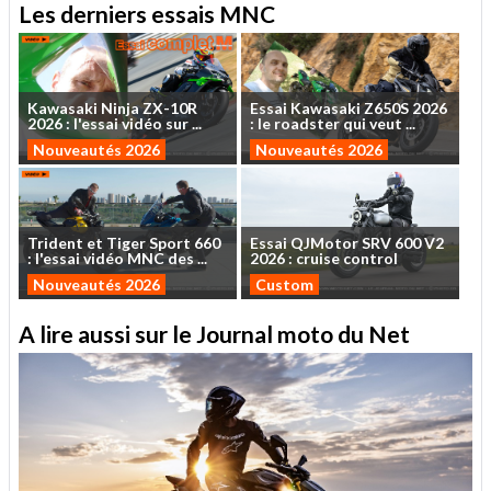
Les derniers essais MNC
Kawasaki
Ninja
ZX-10R
Essai
Kawasaki
Z650S
2026
2026
:
l'essai
vidéo
sur
...
:
le
roadster
qui
veut
...
Nouveautés 2026
Nouveautés 2026
Trident
et
Tiger
Sport
660
Essai
QJMotor
SRV
600
V2
:
l'essai
vidéo
MNC
des
...
2026
:
cruise
control
Nouveautés 2026
Custom
A lire aussi sur le Journal moto du Net