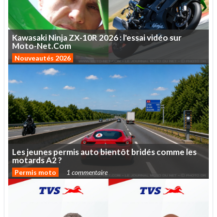
Kawasaki
Ninja
ZX-10R
2026
:
l'essai
vidéo
sur
Moto-Net.Com
Nouveautés 2026
Les
jeunes
permis
auto
bientôt
bridés
comme
les
motards
A2
?
Permis moto
1 commentaire