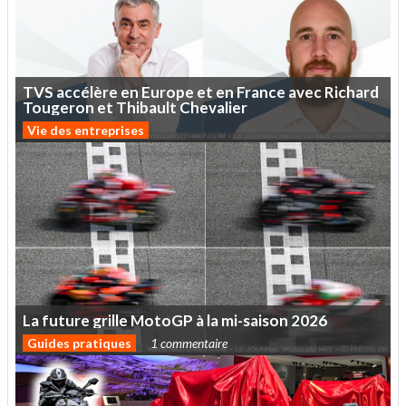
TVS
accélère
en
Europe
et
en
France
avec
Richard
Tougeron
et
Thibault
Chevalier
Vie des entreprises
La
future
grille
MotoGP
à
la
mi-saison
2026
Guides pratiques
1 commentaire