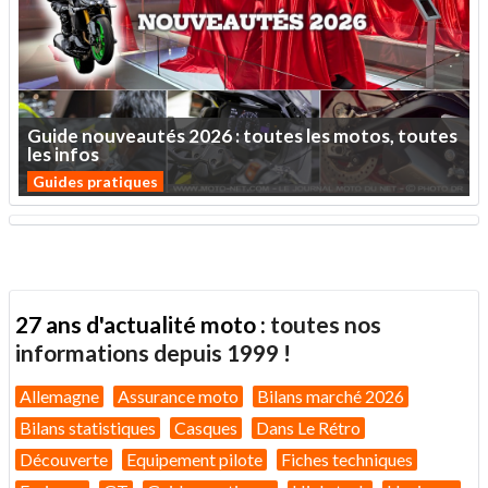
Guide
nouveautés
2026
:
toutes
les
motos,
toutes
les
infos
Guides pratiques
27 ans d'actualité moto :
toutes nos
informations depuis 1999 !
Allemagne
Assurance moto
Bilans marché 2026
Bilans statistiques
Casques
Dans Le Rétro
Découverte
Equipement pilote
Fiches techniques