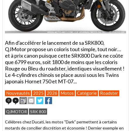
Afin d'accélérer le lancement de sa SRK800,
QJMotor propose un coloris tout simple, tout noir…
et à prix canon puisque cette SRK800 Dark ne coûte
que 6799 euros, soit 1800 de moins que les coloris
Rouge ou Bleu du roadster, identiques visuellement !
Le 4-cylindres chinois se place aussi sous les Twins
japonais Hornet 750 et MT-07...
Nouveautés
2025
2026
Motos
Catégorie
Roadster
Imprimer
Envoyer
Partager
Partager
0
+
cet
sur
sur
article
Twitter
Facebook
QJMOTOR
SRK 800
à
un
Célèbres chez Ducati, les motos "Dark" permettent à certains
ami
motards de concilier discrétion et économie ! Dernier exemple en