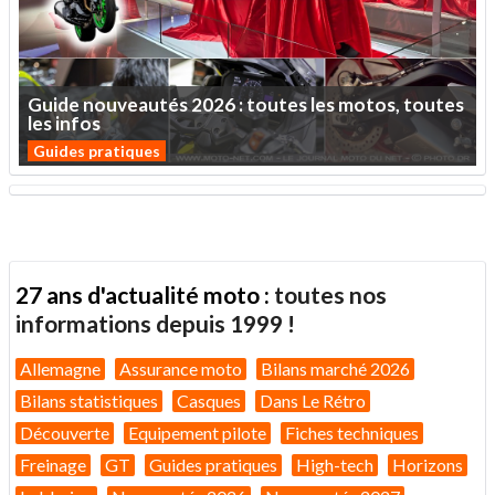
Guide
nouveautés
2026
:
toutes
les
motos,
toutes
les
infos
Guides pratiques
27 ans d'actualité moto :
toutes nos
informations depuis 1999 !
Allemagne
Assurance moto
Bilans marché 2026
Bilans statistiques
Casques
Dans Le Rétro
Découverte
Equipement pilote
Fiches techniques
Freinage
GT
Guides pratiques
High-tech
Horizons