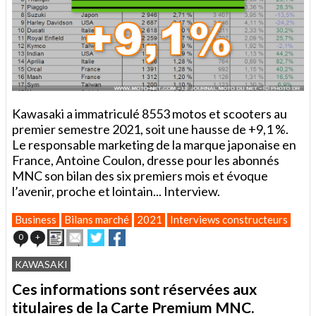
Kawasaki a immatriculé 8553 motos et scooters au
premier semestre 2021, soit une hausse de +9,1 %.
Le responsable marketing de la marque japonaise en
France, Antoine Coulon, dresse pour les abonnés
MNC son bilan des six premiers mois et évoque
l’avenir, proche et lointain... Interview.
Business
Bilans marché
2021
Interviews constructeurs
Imprimer
Envoyer
Partager
Partager
0
+
cet
sur
sur
article
Twitter
Facebook
KAWASAKI
à
un
Ces informations sont réservées aux
ami
titulaires de la Carte Premium MNC.