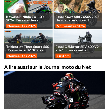
Kawasaki
Ninja
ZX-10R
Essai
Kawasaki
Z650S
2026
2026
:
l'essai
vidéo
sur
...
:
le
roadster
qui
veut
...
Nouveautés 2026
Nouveautés 2026
Trident
et
Tiger
Sport
660
Essai
QJMotor
SRV
600
V2
:
l'essai
vidéo
MNC
des
...
2026
:
cruise
control
Nouveautés 2026
Custom
A lire aussi sur le Journal moto du Net