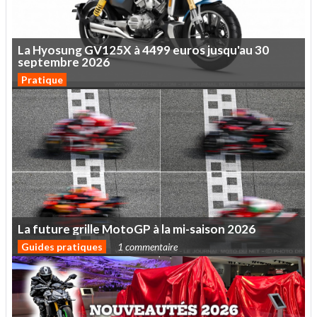
La
Hyosung
GV125X
à
4499
euros
jusqu'au
30
septembre
2026
Pratique
La
future
grille
MotoGP
à
la
mi-saison
2026
Guides pratiques
1 commentaire