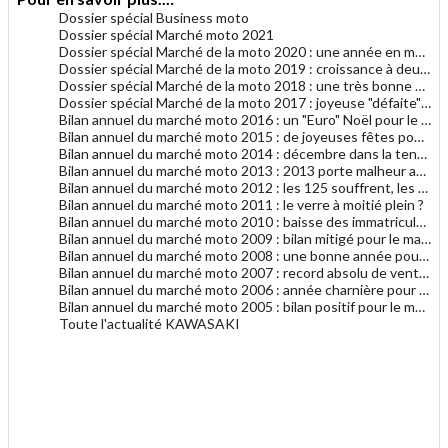
Dossier spécial Business moto
Dossier spécial Marché moto 2021
Dossier spécial Marché de la moto 2020 : une année en montagnes coronavi-russes
Dossier spécial Marché de la moto 2019 : croissance à deux chiffres
Dossier spécial Marché de la moto 2018 : une très bonne santé !
Dossier spécial Marché de la moto 2017 : joyeuse "défaite" de fin d'année
Bilan annuel du marché moto 2016 : un "Euro" Noël pour le marché moto
Bilan annuel du marché moto 2015 : de joyeuses fêtes pour le marché moto
Bilan annuel du marché moto 2014 : décembre dans la tendance générale 2014
Bilan annuel du marché moto 2013 : 2013 porte malheur au marché du motocycle
Bilan annuel du marché moto 2012 : les 125 souffrent, les gros cubes résistent
Bilan annuel du marché moto 2011 : le verre à moitié plein ?
Bilan annuel du marché moto 2010 : baisse des immatriculations en 2010
Bilan annuel du marché moto 2009 : bilan mitigé pour le marché français de la moto
Bilan annuel du marché moto 2008 : une bonne année pour le motocycle en France
Bilan annuel du marché moto 2007 : record absolu de ventes de motocycles en France !
Bilan annuel du marché moto 2006 : année charnière pour les deux-roues en France ?
Bilan annuel du marché moto 2005 : bilan positif pour le marché de la moto
Toute l'actualité KAWASAKI
.