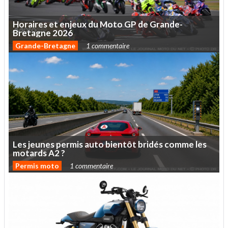
Horaires
et
enjeux
du
Moto
GP
de
Grande-
Bretagne
2026
Grande-Bretagne
1 commentaire
Les
jeunes
permis
auto
bientôt
bridés
comme
les
motards
A2
?
Permis moto
1 commentaire