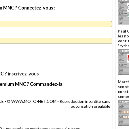
ium MNC ? Connectez-vous :
Paul 
les n
vont 
"ryth
NC ?
inscrivez-vous
March
e Premium MNC ? Commandez-la :
scoot
const
semes
TILLE - © WWW.MOTO-NET.COM - Reproduction interdite sans
autorisation préalable
20 : une année en montagnes coronavi-russes