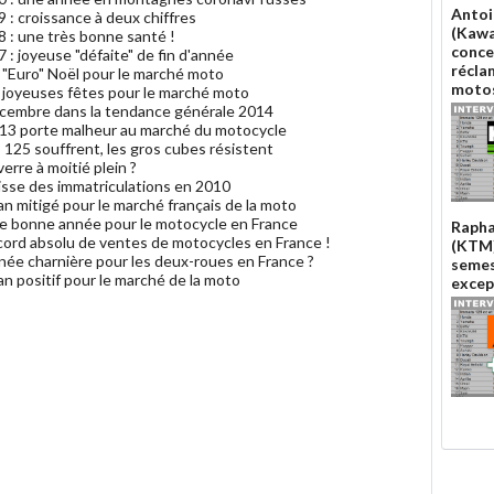
Antoi
 : croissance à deux chiffres
(Kawa
8 : une très bonne santé !
conce
 : joyeuse "défaite" de fin d'année
récla
 "Euro" Noël pour le marché moto
moto
 joyeuses fêtes pour le marché moto
écembre dans la tendance générale 2014
013 porte malheur au marché du motocycle
 125 souffrent, les gros cubes résistent
erre à moitié plein ?
isse des immatriculations en 2010
an mitigé pour le marché français de la moto
ne bonne année pour le motocycle en France
Rapha
cord absolu de ventes de motocycles en France !
(KTM)
née charnière pour les deux-roues en France ?
semes
an positif pour le marché de la moto
excep