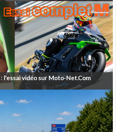
:
l'essai
vidéo
sur
Moto-Net.Com