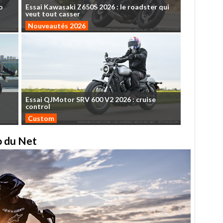
o
Essai
Kawasaki
Z650S
2026
:
le
roadster
qui
veut
tout
casser
Nouveautés 2026
Essai
QJMotor
SRV
600
V2
2026
:
cruise
control
Custom
to du Net