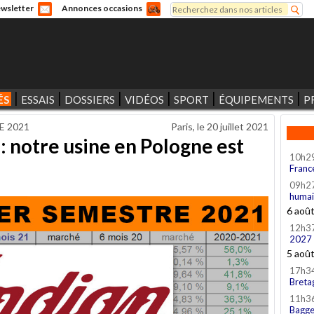
Rechercher
wsletter
Annonces occasions
Formulaire de recherche
ÉS
ESSAIS
DOSSIERS
VIDÉOS
SPORT
ÉQUIPEMENTS
P
E 2021
Paris, le
20 juillet 2021
 : notre usine en Pologne est
10h2
Franc
09h2
humai
6 aoû
12h3
2027
5 aoû
17h3
Breta
11h3
Bagge