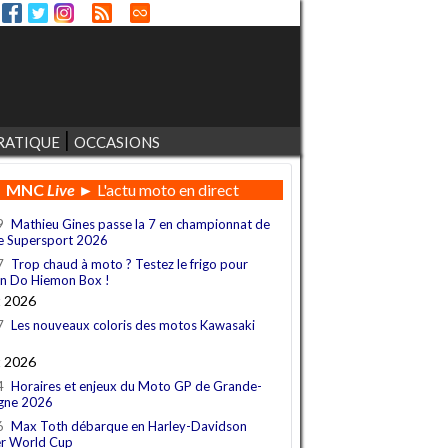
RATIQUE
OCCASIONS
MNC
Live
► L'actu moto en direct
9
Mathieu Gines passe la 7 en championnat de
e Supersport 2026
7
Trop chaud à moto ? Testez le frigo pour
n Do Hiemon Box !
t 2026
7
Les nouveaux coloris des motos Kawasaki
t 2026
4
Horaires et enjeux du Moto GP de Grande-
gne 2026
6
Max Toth débarque en Harley-Davidson
r World Cup