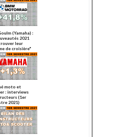
Goulm (Yamaha) :
ouveautés 2021
trouver leur
me de croisière"
é moto et
er : interviews
ructeurs (1er
tre 2021)