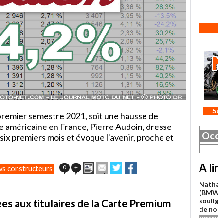
S
premier semestre 2021, soit une hausse de
e américaine en France, Pierre Audoin, dresse
Occ
ix premiers mois et évoque l’avenir, proche et
A li
Imprimer
Envoyer
Partager
Partager
0
+
ws constructeurs
cet
sur
sur
article
Twitter
Facebook
Natha
à
(BMW)
un
souli
es aux titulaires de la Carte Premium
ami
de no