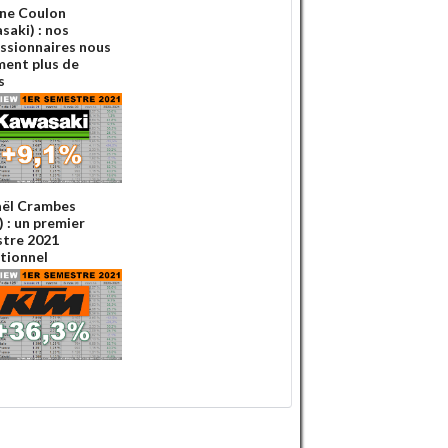
ne Coulon
saki) : nos
ssionnaires nous
ment plus de
s
ël Crambes
 : un premier
tre 2021
tionnel