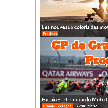
Les
nouveaux
coloris
des
mo
Pratique
Horaires
et
enjeux
du
Moto
Grande-Bretagne
1 commentaire