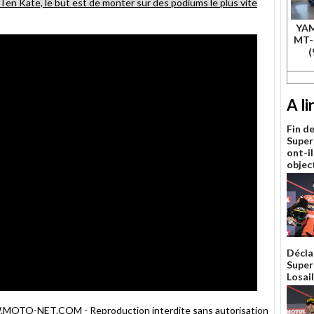
Ten Kate, le but est de monter sur des podiums le plus vite
YA
MT-
(
A li
Fin d
Superb
ont-il
object
Décla
Super
Losail
TO-NET.COM - Reproduction interdite sans autorisation