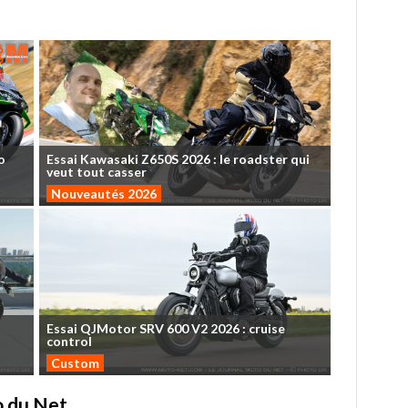
o
Essai
Kawasaki
Z650S
2026
:
le
roadster
qui
veut
tout
casser
Nouveautés 2026
Essai
QJMotor
SRV
600
V2
2026
:
cruise
control
Custom
to du Net