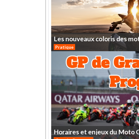
Les
nouveaux
coloris
des
mo
Pratique
Horaires
et
enjeux
du
Moto