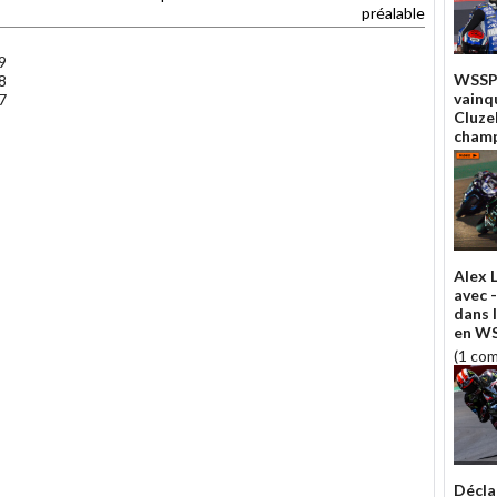
préalable
9
WSSP 
8
vainq
7
Cluze
champ
Alex 
avec -
dans 
en W
(1 co
Décla