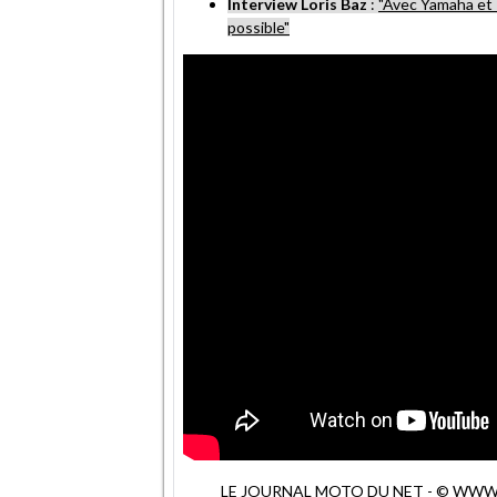
Interview Loris Baz
:
"Avec Yamaha et 
possible"
LE JOURNAL MOTO DU NET - © WWW.MO