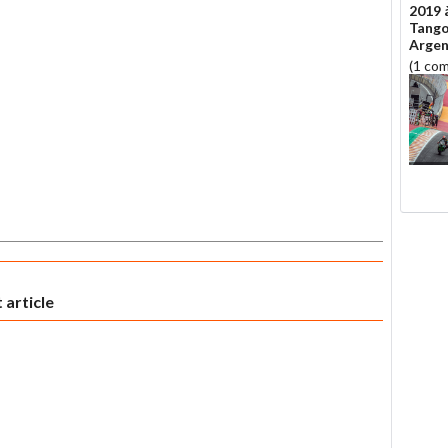
2019 à
Tango
Argent
(1 co
 article