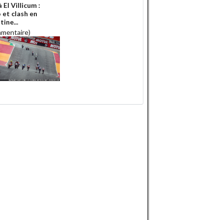
 El Villicum :
 et clash en
ine...
mmentaire)