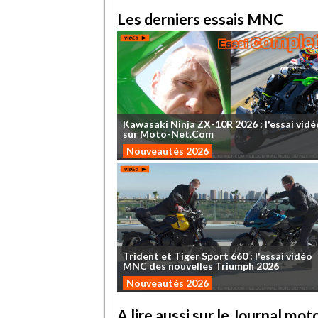
Les derniers essais MNC
Kawasaki
Ninja
ZX-10R
2026
:
l'essai
vidé
sur
Moto-Net.Com
Nouveautés 2026
Trident
et
Tiger
Sport
660
:
l'essai
vidéo
MNC
des
nouvelles
Triumph
2026
Nouveautés 2026
A lire aussi sur le Journal mo