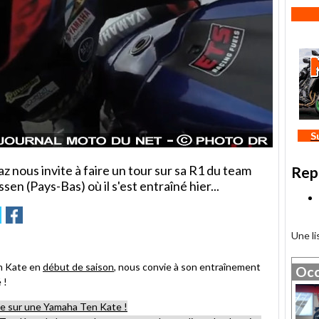
S
az nous invite à faire un tour sur sa R1 du team
Rep
sen (Pays-Bas) où il s'est entraîné hier...
r
oyer
Partager
Partager
sur
Une l
tter
Facebook
en Kate en
début de saison
, nous convie à son entraînement
Occ
 !
te sur une Yamaha Ten Kate !