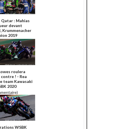
Qatar : Mahias
ueur devant
l, Krummenacher
ion 2019
Lowes roulera
 contre ! - Rea
le team Kawasaki
SBK 2020
mmentaire)
rations WSBK