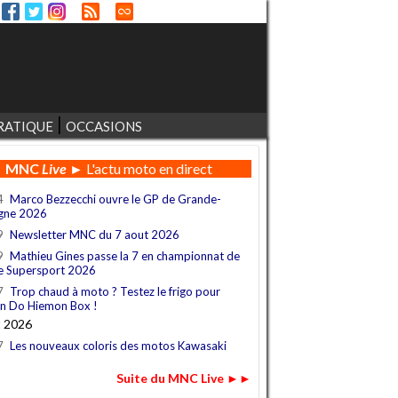
RATIQUE
OCCASIONS
MNC
Live
► L'actu moto en direct
4
Marco Bezzecchi ouvre le GP de Grande-
gne 2026
9
Newsletter MNC du 7 aout 2026
9
Mathieu Gines passe la 7 en championnat de
e Supersport 2026
7
Trop chaud à moto ? Testez le frigo pour
n Do Hiemon Box !
t 2026
7
Les nouveaux coloris des motos Kawasaki
Suite du MNC Live ►►