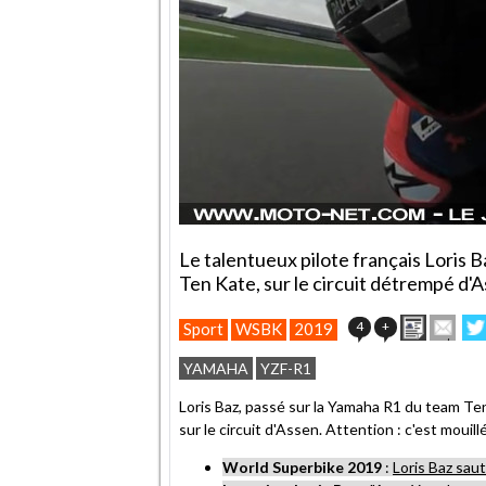
Le talentueux pilote français Loris B
Ten Kate, sur le circuit détrempé d'As
Imprime
Env
4
+
Sport
WSBK
2019
cet
sur
article
Twi
YAMAHA
YZF-R1
à
un
Loris Baz, passé sur la Yamaha R1 du team T
ami
sur le circuit d'Assen. Attention : c'est mouillé
World Superbike 2019
:
Loris Baz sau