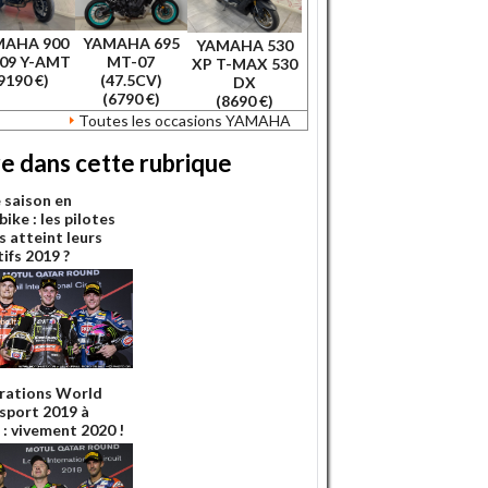
MAHA 900
YAMAHA 695
YAMAHA 530
09 Y-AMT
MT-07
XP T-MAX 530
9190 €)
(47.5CV)
DX
(6790 €)
(8690 €)
Toutes les occasions YAMAHA
re dans cette rubrique
e saison en
ike : les pilotes
s atteint leurs
ifs 2019 ?
rations World
sport 2019 à
 : vivement 2020 !