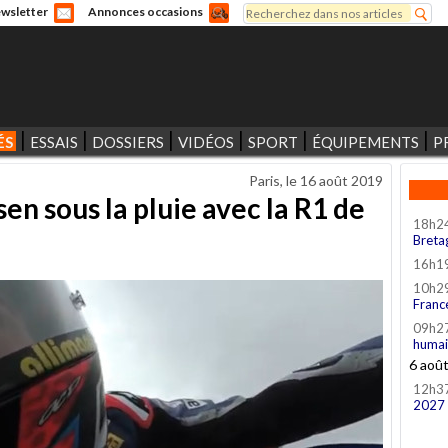
Rechercher
wsletter
Annonces occasions
Formulaire de recherche
ÉS
ESSAIS
DOSSIERS
VIDÉOS
SPORT
ÉQUIPEMENTS
P
Paris, le
16 août 2019
sen sous la pluie avec la R1 de
18h2
Breta
16h1
10h2
Franc
09h2
humai
6 aoû
12h3
2027