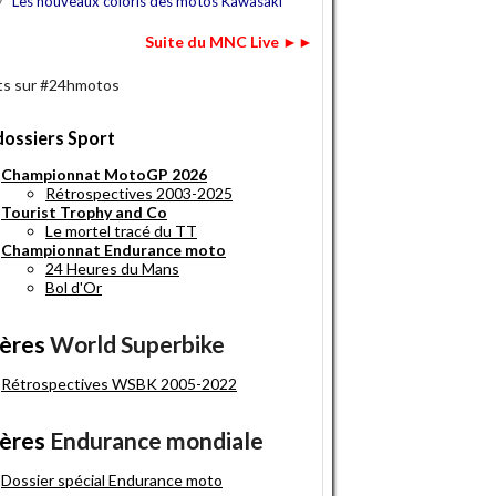
7
Les nouveaux coloris des motos Kawasaki
Suite du MNC Live ►►
s sur #24hmotos
dossiers Sport
Championnat MotoGP 2026
Rétrospectives 2003-2025
Tourist Trophy and Co
Le mortel tracé du TT
Championnat Endurance moto
24 Heures du Mans
Bol d'Or
ères
World Superbike
Rétrospectives WSBK 2005-2022
ères
Endurance mondiale
Dossier spécial Endurance moto