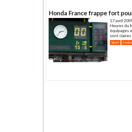
Honda France frappe fort pour 
17 avril 200
Heures du M
équipages e
sont claires
Sport
Endu
.