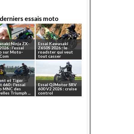
derniers essais moto
asaki
Ninja
ZX-
Essai
Kawasaki
2026
:
l'essai
Z650S
2026
:
le
o
sur
Moto-
roadster
qui
veut
.Com
tout
casser
ent
et
Tiger
t
660
:
l'essai
Essai
QJMotor
SRV
o
MNC
des
600
V2
2026
:
cruise
elles
Triumph
...
control