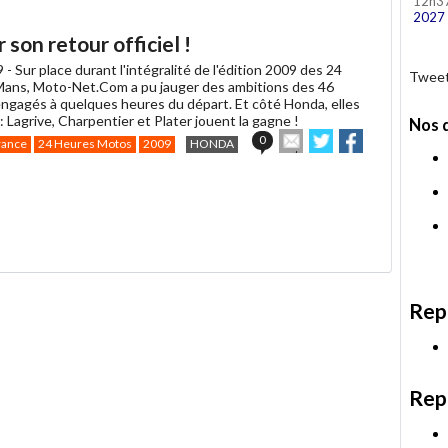
12h3
2027
son retour officiel !
9 -
Sur place durant l'intégralité de l'édition 2009 des 24
Tweet
ans, Moto-Net.Com a pu jauger des ambitions des 46
ngagés à quelques heures du départ. Et côté Honda, elles
 : Lagrive, Charpentier et Plater jouent la gagne !
Nos 
Envoyer
Partager
Partager
0
rance
24 Heures Motos
2009
HONDA
cet
sur
sur
article
Twitter
Facebook
à
un
ami
Rep
Rep