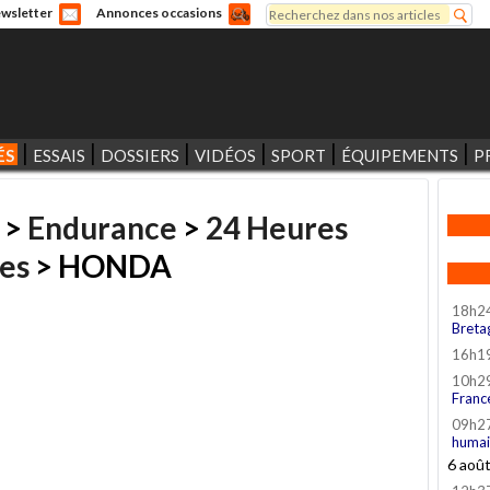
Rechercher
wsletter
Annonces occasions
Formulaire de recherche
ÉS
ESSAIS
DOSSIERS
VIDÉOS
SPORT
ÉQUIPEMENTS
P
>
Endurance
>
24 Heures
es
> HONDA
18h2
Breta
16h1
10h2
Franc
09h2
humai
6 aoû