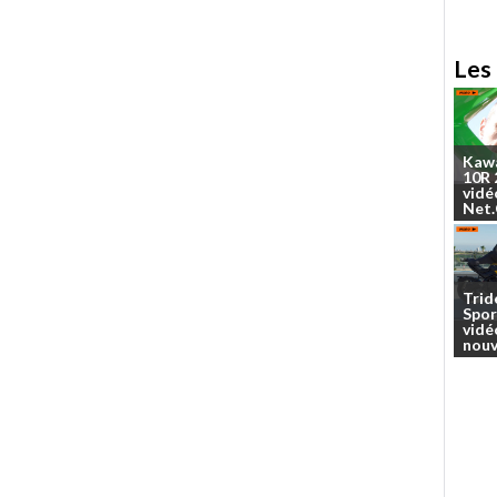
Les 
Kaw
10R
vidé
Net
Trid
Spor
vidé
nouv