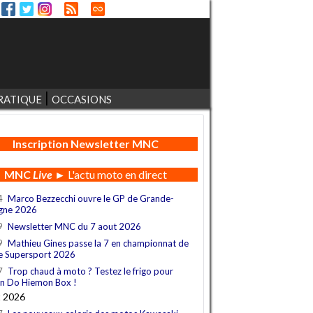
RATIQUE
OCCASIONS
Inscription Newsletter MNC
MNC
Live
► L'actu moto en direct
4
Marco Bezzecchi ouvre le GP de Grande-
gne 2026
9
Newsletter MNC du 7 aout 2026
9
Mathieu Gines passe la 7 en championnat de
e Supersport 2026
7
Trop chaud à moto ? Testez le frigo pour
n Do Hiemon Box !
t 2026