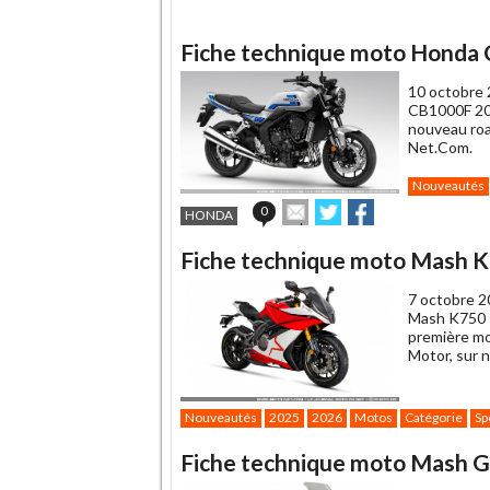
Fiche technique moto Honda
10 octobre 
CB1000F 202
nouveau roa
Net.Com.
Nouveautés
Envoyer
Partager
Partager
0
HONDA
cet
sur
sur
article
Twitter
Facebook
Fiche technique moto Mash 
à
un
7 octobre 2
ami
Mash K750 :
première mo
Motor, sur 
Nouveautés
2025
2026
Motos
Catégorie
Sp
Fiche technique moto Mash 