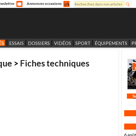
Rechercher
wsletter
Annonces occasions
Formulaire de recherche
ÉS
ESSAIS
DOSSIERS
VIDÉOS
SPORT
ÉQUIPEMENTS
P
que
>
Fiches techniques
S
6 aoû