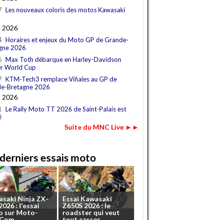
7
Les nouveaux coloris des motos Kawasaki
t 2026
4
Horaires et enjeux du Moto GP de Grande-
gne 2026
6
Max Toth débarque en Harley-Davidson
r World Cup
7
KTM-Tech3 remplace Viñales au GP de
e-Bretagne 2026
t 2026
1
Le Rally Moto TT 2026 de Saint-Palais est
é
Suite du MNC Live ►►
derniers essais moto
asaki
Ninja
ZX-
Essai
Kawasaki
2026
:
l'essai
Z650S
2026
:
le
o
sur
Moto-
roadster
qui
veut
.Com
tout
casser