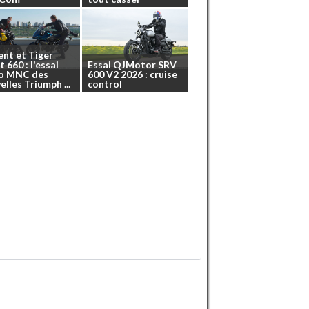
ent
et
Tiger
t
660
:
l'essai
Essai
QJMotor
SRV
o
MNC
des
600
V2
2026
:
cruise
elles
Triumph
...
control