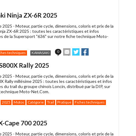
ager
k
ki Ninja ZX-6R 2025
e 2025 -
Moteur, partie cycle, dimensions, coloris et prix de la
nja ZX-6R 2025 : toutes les caractéristiques et infos
s de la Supersport "636" sur notre fiche technique Moto-
Envoyer
Partager
Partager
0
ches techniques
KAWASAKI
cet
sur
sur
article
Twitter
Facebook
S800X Rally 2025
à
un
e 2025 -
Moteur, partie cycle, dimensions, coloris et prix de la
ami
 Rally millésime 2025 : toutes les caractéristiques et infos
 du trail du groupe chinois Loncin, distribué par la DIP, sur
 technique Moto-Net.Com.
2025
Motos
Catégorie
Trail
Pratique
Fiches techniques
 X-Cape 700 2025
e 2025 -
Moteur, partie cycle, dimensions, coloris et prix de la