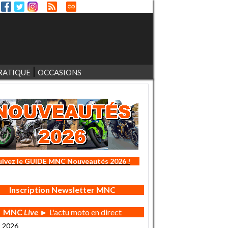
RATIQUE
OCCASIONS
uivez le GUIDE MNC Nouveautés 2026 !
Inscription Newsletter MNC
MNC
Live
► L'actu moto en direct
t 2026