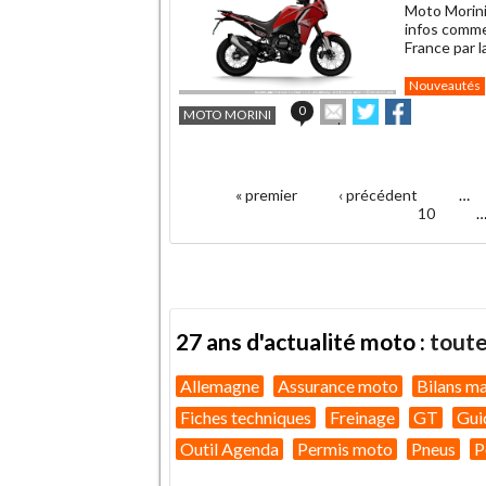
Moto Morini
infos commer
France par 
Nouveautés
Envoyer
Partager
Partager
0
MOTO MORINI
cet
sur
sur
article
Twitter
Facebook
.
à
un
« premier
‹ précédent
…
ami
Pages
10
27 ans d'actualité moto :
toute
Allemagne
Assurance moto
Bilans m
Fiches techniques
Freinage
GT
Gui
Outil Agenda
Permis moto
Pneus
P