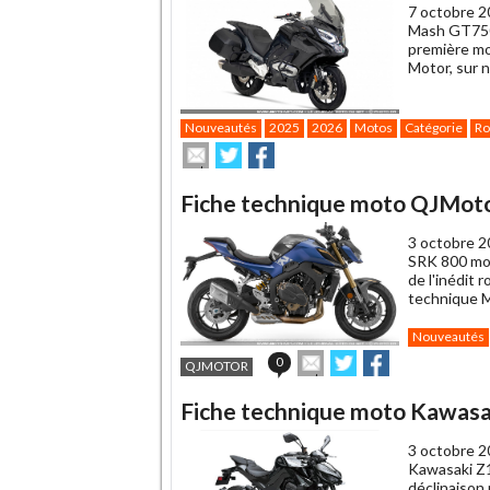
7 octobre 2
Mash GT750 
première mo
Motor, sur 
Nouveautés
2025
2026
Motos
Catégorie
Ro
Envoyer
Partager
Partager
cet
sur
sur
article
Twitter
Facebook
Fiche technique moto QJMot
à
un
3 octobre 2
ami
SRK 800 mod
de l'inédit 
technique 
Nouveautés
Envoyer
Partager
Partager
0
QJMOTOR
cet
sur
sur
article
Twitter
Facebook
Fiche technique moto Kawasa
à
un
3 octobre 2
ami
Kawasaki Z1
déclinaison