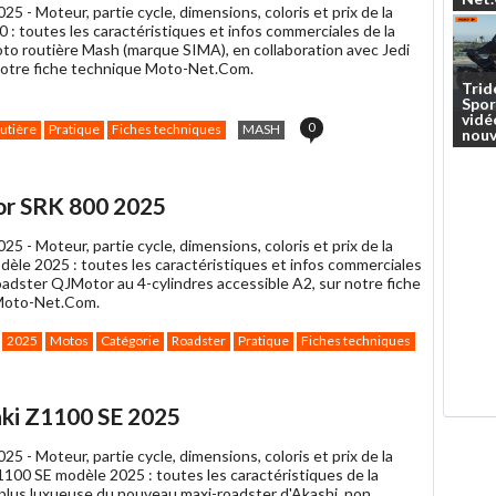
025 -
Moteur, partie cycle, dimensions, coloris et prix de la
ami
: toutes les caractéristiques et infos commerciales de la
to routière Mash (marque SIMA), en collaboration avec Jedi
notre fiche technique Moto-Net.Com.
Trid
Spor
vidé
0
utière
Pratique
Fiches techniques
MASH
nouv
or SRK 800 2025
025 -
Moteur, partie cycle, dimensions, coloris et prix de la
èle 2025 : toutes les caractéristiques et infos commerciales
roadster QJMotor au 4-cylindres accessible A2, sur notre fiche
Moto-Net.Com.
2025
Motos
Catégorie
Roadster
Pratique
Fiches techniques
ki Z1100 SE 2025
025 -
Moteur, partie cycle, dimensions, coloris et prix de la
100 SE modèle 2025 : toutes les caractéristiques de la
 plus luxueuse du nouveau maxi-roadster d'Akashi, non