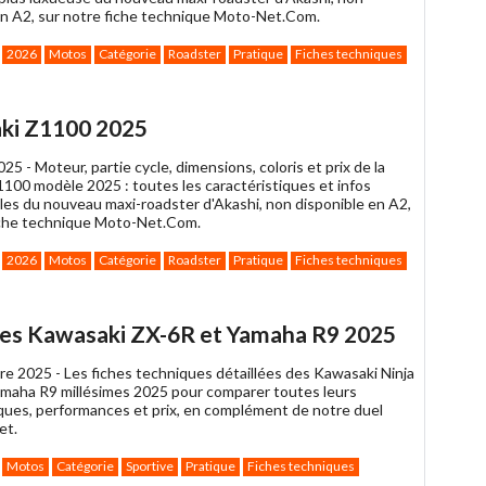
en A2, sur notre fiche technique Moto-Net.Com.
2026
Motos
Catégorie
Roadster
Pratique
Fiches techniques
ki Z1100 2025
025 -
Moteur, partie cycle, dimensions, coloris et prix de la
100 modèle 2025 : toutes les caractéristiques et infos
les du nouveau maxi-roadster d'Akashi, non disponible en A2,
iche technique Moto-Net.Com.
2026
Motos
Catégorie
Roadster
Pratique
Fiches techniques
ves Kawasaki ZX-6R et Yamaha R9 2025
re 2025 -
Les fiches techniques détaillées des Kawasaki Ninja
maha R9 millésimes 2025 pour comparer toutes leurs
iques, performances et prix, en complément de notre duel
et.
Motos
Catégorie
Sportive
Pratique
Fiches techniques