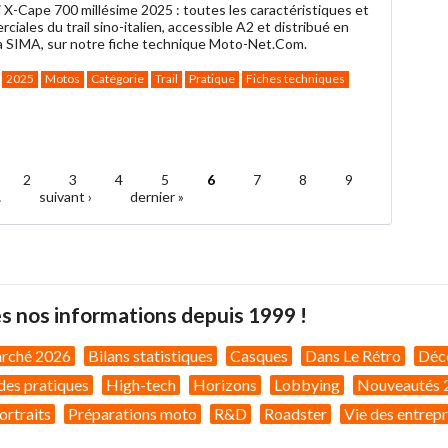
 X-Cape 700 millésime 2025 : toutes les caractéristiques et
ciales du trail sino-italien, accessible A2 et distribué en
la SIMA, sur notre fiche technique Moto-Net.Com.
2025
Motos
Catégorie
Trail
Pratique
Fiches techniques
2
3
4
5
6
7
8
9
…
suivant ›
dernier »
s nos informations depuis 1999 !
arché 2026
Bilans statistiques
Casques
Dans Le Rétro
Déc
des pratiques
High-tech
Horizons
Lobbying
Nouveautés 
ortraits
Préparations moto
R&D
Roadster
Vie des entrepr