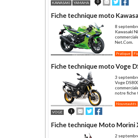
Envoyer
Partager
Part
0
KAWASAKI
YAMAHA
cet
sur
sur
article
Twitter
Faceboo
Fiche technique moto Kawasa
à
un
8 septembr
ami
Kawasaki Ni
commerciale
Net.Com.
Pratique
Fi
Fiche technique moto Voge D
3 septembr
Voge DS800X
commerciales
notre fiche
Nouveautés
Envoyer
Partager
Partager
1
VOGE
cet
sur
sur
article
Twitter
Facebook
Fiche technique Moto Morini
à
un
2 septembr
ami