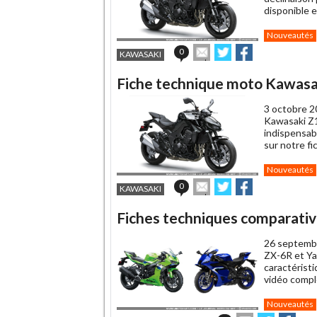
disponible 
Nouveautés
Envoyer
Partager
Partager
0
KAWASAKI
cet
sur
sur
article
Twitter
Facebook
Fiche technique moto Kawasa
à
un
3 octobre 2
ami
Kawasaki Z1
indispensab
sur notre f
Nouveautés
Envoyer
Partager
Partager
0
KAWASAKI
cet
sur
sur
article
Twitter
Facebook
Fiches techniques comparati
à
un
26 septemb
ami
ZX-6R et Ya
caractérist
vidéo compl
Nouveautés