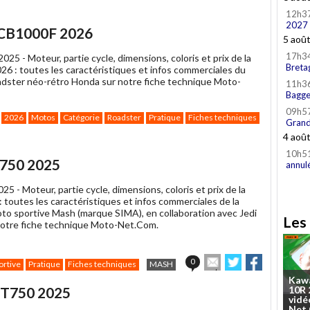
12h3
2027
 CB1000F 2026
5 aoû
17h3
2025 -
Moteur, partie cycle, dimensions, coloris et prix de la
Breta
6 : toutes les caractéristiques et infos commerciales du
dster néo-rétro Honda sur notre fiche technique Moto-
11h3
Bagge
09h5
2026
Motos
Catégorie
Roadster
Pratique
Fiches techniques
Grand
4 aoû
10h5
K750 2025
annul
025 -
Moteur, partie cycle, dimensions, coloris et prix de la
 toutes les caractéristiques et infos commerciales de la
to sportive Mash (marque SIMA), en collaboration avec Jedi
Les 
notre fiche technique Moto-Net.Com.
Envoyer
Partager
Partager
0
ortive
Pratique
Fiches techniques
MASH
cet
sur
sur
Kaw
article
Twitter
Facebook
GT750 2025
10R
à
vidé
un
Net