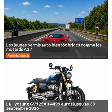
Les
jeunes
permis
auto
bientôt
bridés
comme
les
motards
A2
?
Permis moto
La
Hyosung
GV125X
à
4499
euros
jusqu'au
30
septembre
2026