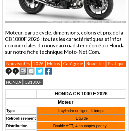
Moteur, partie cycle, dimensions, coloris et prix de la
CB1000F 2026 : toutes les caractéristiques et infos
commerciales du nouveau roadster néo-rétro Honda
sur notre fiche technique Moto-Net.Com.
Nouveautés
2026
Motos
Catégorie
Roadster
Pratique
F
Imprimer
Envoyer
Partager
Partager
0
+
cet
sur
sur
article
Twitter
Facebook
HONDA
CB1000F
à
un
HONDA CB 1000 F 2026
ami
Moteur
Type
4-cylindre en ligne, 4 temps
Refroidissement
Liquide
Distribution
Double ACT, 4-soupapes par cyl.