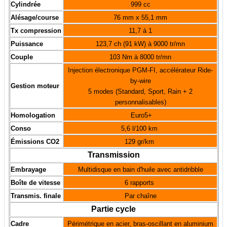
Cylindrée
999 cc
Alésage/course
76 mm x 55,1 mm
Tx compression
11,7 à 1
Puissance
123,7 ch (91 kW) à 9000 tr/mn
Couple
103 Nm à 8000 tr/mn
Injection électronique PGM-FI, accélérateur Ride-
by-wire
Gestion moteur
5 modes (Standard, Sport, Rain + 2
personnalisables)
Homologation
Euro5+
Conso
5,6 l/100 km
Émissions CO2
129 gr/km
Transmission
Embrayage
Multidisque en bain d'huile avec antidribble
Boîte de vitesse
6 rapports
Transmis. finale
Par chaîne
Partie cycle
Cadre
Périmétrique en acier, bras-oscillant en aluminium