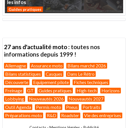
les
infos
Guides pratiques
27 ans d'actualité moto :
toutes nos
informations depuis 1999 !
Allemagne
Assurance moto
Bilans marché 2026
Bilans statistiques
Casques
Dans Le Rétro
Découverte
Equipement pilote
Fiches techniques
Freinage
GT
Guides pratiques
High-tech
Horizons
Lobbying
Nouveautés 2026
Nouveautés 2027
Outil Agenda
Permis moto
Pneus
Portraits
Préparations moto
R&D
Roadster
Vie des entreprises
Contacts
-
Mentions légales
-
Publicité