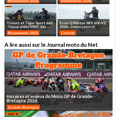
Nouveautés 2026
Nouveautés 2026
Trident
et
Tiger
Sport
660
Essai
QJMotor
SRV
600
V2
:
l'essai
vidéo
MNC
des
...
2026
:
cruise
control
Nouveautés 2026
Custom
A lire aussi sur le Journal moto du Net
Horaires
et
enjeux
du
Moto
GP
de
Grande-
Bretagne
2026
Grande-Bretagne