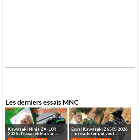
.
.
Les derniers essais MNC
Kawasaki
Ninja
ZX-10R
Essai
Kawasaki
Z650S
2026
2026
:
l'essai
vidéo
sur
...
:
le
roadster
qui
veut
...