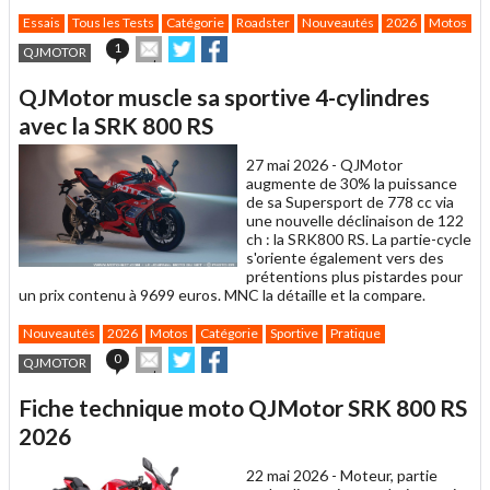
Essais
Tous les Tests
Catégorie
Roadster
Nouveautés
2026
Motos
Envoyer
Partager
Partager
1
QJMOTOR
cet
sur
sur
article
Twitter
Facebook
QJMotor muscle sa sportive 4-cylindres
à
un
avec la SRK 800 RS
ami
27 mai 2026 -
QJMotor
augmente de 30% la puissance
de sa Supersport de 778 cc via
une nouvelle déclinaison de 122
ch : la SRK800 RS. La partie-cycle
s'oriente également vers des
prétentions plus pistardes pour
un prix contenu à 9699 euros. MNC la détaille et la compare.
Nouveautés
2026
Motos
Catégorie
Sportive
Pratique
Envoyer
Partager
Partager
0
QJMOTOR
cet
sur
sur
article
Twitter
Facebook
Fiche technique moto QJMotor SRK 800 RS
à
un
2026
ami
22 mai 2026 -
Moteur, partie