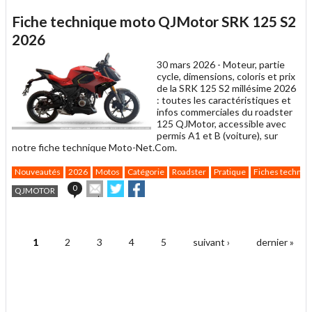
cet
sur
sur
article
Twitter
Facebook
Fiche technique moto QJMotor SRK 125 S2
à
un
2026
ami
30 mars 2026 -
Moteur, partie
cycle, dimensions, coloris et prix
de la SRK 125 S2 millésime 2026
: toutes les caractéristiques et
infos commerciales du roadster
125 QJMotor, accessible avec
permis A1 et B (voiture), sur
notre fiche technique Moto-Net.Com.
Nouveautés
2026
Motos
Catégorie
Roadster
Pratique
Fiches techniq
Envoyer
Partager
Partager
0
QJMOTOR
cet
sur
sur
article
Twitter
Facebook
.
à
un
1
2
3
4
5
suivant ›
dernier »
ami
Pages