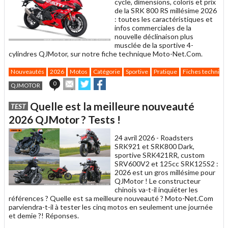
cycle, dimensions, coloris et prix
de la SRK 800 RS millésime 2026
: toutes les caractéristiques et
infos commerciales de la
nouvelle déclinaison plus
musclée de la sportive 4-
cylindres QJMotor, sur notre fiche technique Moto-Net.Com.
Nouveautés
2026
Motos
Catégorie
Sportive
Pratique
Fiches techniqu
Envoyer
Partager
Partager
0
QJMOTOR
cet
sur
sur
article
Twitter
Facebook
Quelle est la meilleure nouveauté
TEST
à
un
2026 QJMotor ? Tests !
ami
24 avril 2026 -
Roadsters
SRK921 et SRK800 Dark,
sportive SRK421RR, custom
SRV600V2 et 125cc SRK125S2 :
2026 est un gros millésime pour
QJMotor ! Le constructeur
chinois va-t-il inquiéter les
références ? Quelle est sa meilleure nouveauté ? Moto-Net.Com
parviendra-t-il à tester les cinq motos en seulement une journée
et demie ?! Réponses.