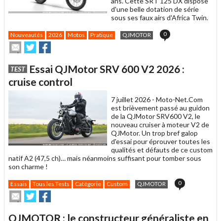
ans. Cette SRT 125 DX dispose
d'une belle dotation de série
sous ses faux airs d'Africa Twin.
0
Nouveautés
2026
Motos
Pratique
QJMOTOR
Envoyer
Partager
Partager
cet
sur
sur
article
Twitter
Facebook
Essai QJMotor SRV 600 V2 2026 :
TEST
à
un
cruise control
ami
7 juillet 2026 -
Moto-Net.Com
est brièvement passé au guidon
de la QJMotor SRV600 V2, le
nouveau cruiser à moteur V2 de
QJMotor. Un trop bref galop
d'essai pour éprouver toutes les
qualités et défauts de ce custom
natif A2 (47,5 ch)… mais néanmoins suffisant pour tomber sous
son charme !
0
Essais
Tous les Tests
Catégorie
Custom
QJMOTOR
Envoyer
Partager
Partager
cet
sur
sur
article
Twitter
Facebook
QJMOTOR : le constructeur généraliste en
à