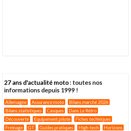
.
27 ans d'actualité moto :
toutes nos
informations depuis 1999 !
Allemagne
Assurance moto
Bilans marché 2026
Bilans statistiques
Casques
Dans Le Rétro
Découverte
Equipement pilote
Fiches techniques
Freinage
GT
Guides pratiques
High-tech
Horizons