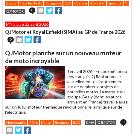
Essais
Tous les Tests
Catégorie
125
Custom
Roadster
Sportive
Nouv
Envoyer
Partager
Partager
0
QJMOTOR
cet
sur
sur
article
Twitter
Facebook
MNC Live 22 avril 2026
à
un
QJMotor et Royal Enfield (SIMA) au GP de France 2026
ami
Envoyer
Partager
Partager
0
cet
sur
sur
article
Twitter
Facebook
QJMotor planche sur un nouveau moteur
à
un
de moto incroyable
ami
1er avril 2026 -
Encore méconnu
des français, QJMotor bosse
actuellement et frontalement
sur de nombreux projets de
nouvelles motos. La marque du
groupe Geely (dont les autos
arrivent en France) travaille aussi
sur un futur moteur thermique révolutionnaire, ainsi que sur de
l'électrique.
0
Nouveautés
2026
Motos
Business
R&D
SIMA
QJMOTOR
Envoyer
Partager
Partager