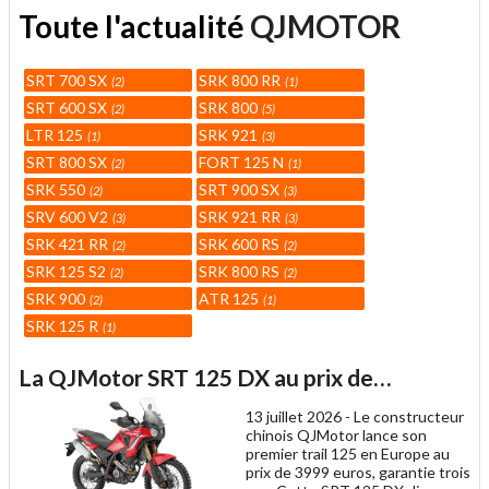
Toute l'actualité
QJMOTOR
SRT 700 SX
SRK 800 RR
2
1
SRT 600 SX
SRK 800
2
5
LTR 125
SRK 921
1
3
SRT 800 SX
FORT 125 N
2
1
SRK 550
SRT 900 SX
2
3
SRV 600 V2
SRK 921 RR
3
3
SRK 421 RR
SRK 600 RS
2
2
SRK 125 S2
SRK 800 RS
2
2
SRK 900
ATR 125
2
1
SRK 125 R
1
La QJMotor SRT 125 DX au prix de…
13 juillet 2026 -
Le constructeur
chinois QJMotor lance son
premier trail 125 en Europe au
prix de 3999 euros, garantie trois