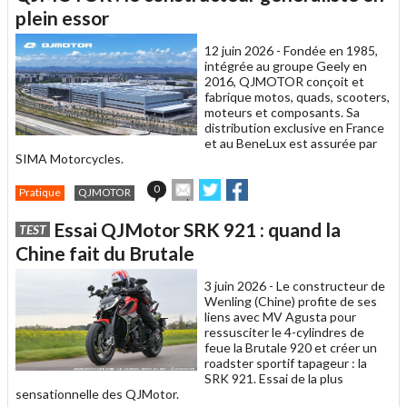
un
plein essor
ami
12 juin 2026 -
Fondée en 1985,
intégrée au groupe Geely en
2016, QJMOTOR conçoit et
fabrique motos, quads, scooters,
moteurs et composants. Sa
distribution exclusive en France
et au BeneLux est assurée par
SIMA Motorcycles.
Envoyer
Partager
Partager
0
Pratique
QJMOTOR
cet
sur
sur
article
Twitter
Facebook
Essai QJMotor SRK 921 : quand la
TEST
à
un
Chine fait du Brutale
ami
3 juin 2026 -
Le constructeur de
Wenling (Chine) profite de ses
liens avec MV Agusta pour
ressusciter le 4-cylindres de
feue la Brutale 920 et créer un
roadster sportif tapageur : la
SRK 921. Essai de la plus
sensationnelle des QJMotor.