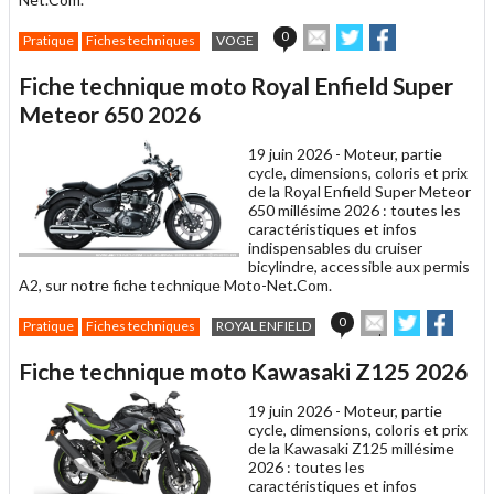
Envoyer
Partager
Partager
0
Pratique
Fiches techniques
VOGE
cet
sur
sur
article
Twitter
Facebook
Fiche technique moto Royal Enfield Super
à
un
Meteor 650 2026
ami
19 juin 2026 -
Moteur, partie
cycle, dimensions, coloris et prix
de la Royal Enfield Super Meteor
650 millésime 2026 : toutes les
caractéristiques et infos
indispensables du cruiser
bicylindre, accessible aux permis
A2, sur notre fiche technique Moto-Net.Com.
Envoyer
Partager
Parta
0
Pratique
Fiches techniques
ROYAL ENFIELD
cet
sur
sur
article
Twitter
Facebook
Fiche technique moto Kawasaki Z125 2026
à
un
19 juin 2026 -
Moteur, partie
ami
cycle, dimensions, coloris et prix
de la Kawasaki Z125 millésime
2026 : toutes les
caractéristiques et infos