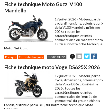
article
Twitter
Facebook
Fiche technique Moto Guzzi V100
à
un
Mandello
ami
17 juillet 2026 -
Moteur, partie
cycle, dimensions, coloris et prix
de la V100 Mandello millésime
2026 : toutes les
caractéristiques et infos
commerciales du roadster Moto
Guzzi sur notre fiche technique
Moto-Net.Com.
Envoyer
Partager
Partage
0
Pratique
Fiches techniques
MOTO GUZZI
cet
sur
sur
article
Twitter
Facebook
Fiche technique moto Voge DS625X 2026
à
un
17 juillet 2026 -
Moteur, partie
ami
cycle, dimensions, coloris et prix
de la Voge DS625X millésime
2026 : toutes les
caractéristiques et infos
commerciales de l'entrée de
gamme trail du groupe chinois
Loncin, distribué par la DIP, sur notre fiche technique Moto-
Net.Com.