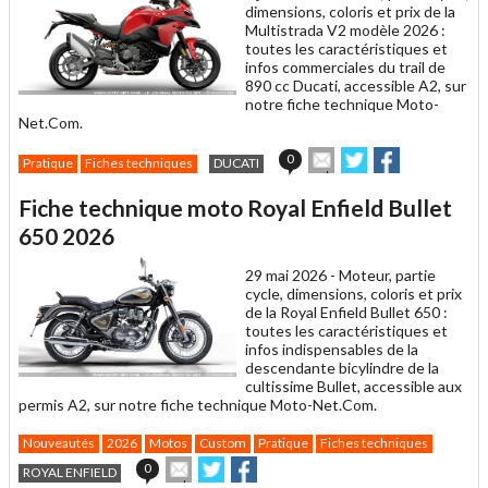
dimensions, coloris et prix de la
Multistrada V2 modèle 2026 :
toutes les caractéristiques et
infos commerciales du trail de
890 cc Ducati, accessible A2, sur
notre fiche technique Moto-
Net.Com.
Envoyer
Partager
Partager
0
Pratique
Fiches techniques
DUCATI
cet
sur
sur
article
Twitter
Facebook
Fiche technique moto Royal Enfield Bullet
à
un
650 2026
ami
29 mai 2026 -
Moteur, partie
cycle, dimensions, coloris et prix
de la Royal Enfield Bullet 650 :
toutes les caractéristiques et
infos indispensables de la
descendante bicylindre de la
cultissime Bullet, accessible aux
permis A2, sur notre fiche technique Moto-Net.Com.
Nouveautés
2026
Motos
Custom
Pratique
Fiches techniques
Envoyer
Partager
Partager
0
ROYAL ENFIELD
cet
sur
sur