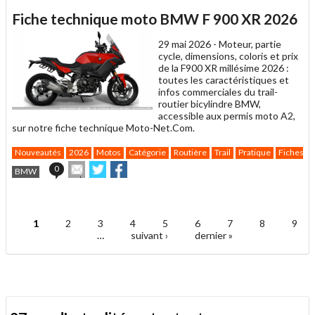
article
Twitter
Facebook
Fiche technique moto BMW F 900 XR 2026
à
un
29 mai 2026 -
Moteur, partie
ami
cycle, dimensions, coloris et prix
de la F900 XR millésime 2026 :
toutes les caractéristiques et
infos commerciales du trail-
routier bicylindre BMW,
accessible aux permis moto A2,
sur notre fiche technique Moto-Net.Com.
Nouveautés
2026
Motos
Catégorie
Routière
Trail
Pratique
Fiches t
Envoyer
Partager
Partager
0
BMW
cet
sur
sur
article
Twitter
Facebook
.
à
un
1
2
3
4
5
6
7
8
9
ami
Pages
…
suivant ›
dernier »