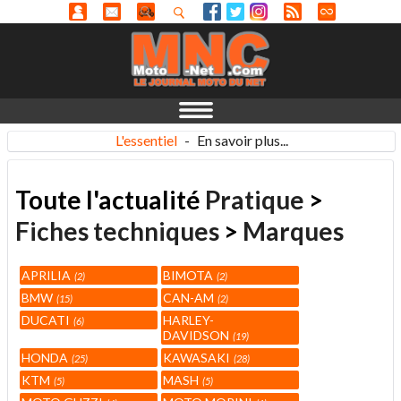
L'essentiel
-
En savoir plus...
Toute l'actualité
Pratique
>
Fiches techniques
>
Marques
APRILIA
BIMOTA
2
2
BMW
CAN-AM
15
2
DUCATI
HARLEY-
6
DAVIDSON
19
HONDA
KAWASAKI
25
28
KTM
MASH
5
5