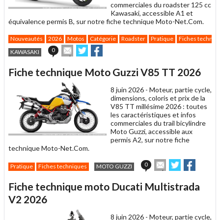
commerciales du roadster 125 cc
Kawasaki, accessible A1 et
équivalence permis B, sur notre fiche technique Moto-Net.Com.
Nouveautés
2026
Motos
Catégorie
Roadster
Pratique
Fiches techniq
Envoyer
Partager
Partager
0
KAWASAKI
cet
sur
sur
article
Twitter
Facebook
Fiche technique Moto Guzzi V85 TT 2026
à
un
8 juin 2026 -
Moteur, partie cycle,
ami
dimensions, coloris et prix de la
V85 TT millésime 2026 : toutes
les caractéristiques et infos
commerciales du trail bicylindre
Moto Guzzi, accessible aux
permis A2, sur notre fiche
technique Moto-Net.Com.
Envoyer
Partager
Partage
0
Pratique
Fiches techniques
MOTO GUZZI
cet
sur
sur
article
Twitter
Facebook
Fiche technique moto Ducati Multistrada
à
un
V2 2026
ami
8 juin 2026 -
Moteur, partie cycle,