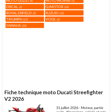
MOTO GUZZI
MOTO MORINI
4
1
ORCAL
QJMOTOR
1
14
ROYAL ENFIELD
SUZUKI
5
21
TRIUMPH
VOGE
27
2
YAMAHA
35
Fiche technique moto Ducati Streefighter
V2 2026
31 juillet 2026 -
Moteur, partie
cycle, dimensions, coloris et prix