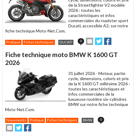
de la Streetfighter V2 modèle
2026 : toutes les
caractéristiques et infos
commerciales du roadster sport
Ducati, accessible A2, sur notre
fiche technique Moto-Net.Com.
Envoyer
Partager
Partager
0
Pratique
Fiches techniques
DUCATI
cet
sur
sur
article
Twitter
Facebook
Fiche technique moto BMW K 1600 GT
à
un
2026
ami
31 juillet 2026 -
Moteur, partie
cycle, dimensions, coloris et prix
de la K 1600 GT millésime 2026 :
toutes les caractéristiques et
infos commerciales de la
luxueuse routière six-cylindres
BMW sur notre fiche technique
Moto-Net.Com.
0
Nouveautés
Pratique
Fiches techniques
BMW
Envoyer
Partager
Partager
cet
sur
sur