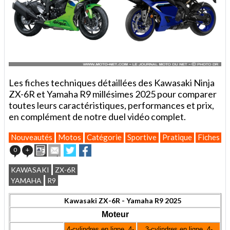
Les fiches techniques détaillées des Kawasaki Ninja
ZX-6R et Yamaha R9 millésimes 2025 pour comparer
toutes leurs caractéristiques, performances et prix,
en complément de notre duel vidéo complet.
Nouveautés
Motos
Catégorie
Sportive
Pratique
Fiches te
Imprimer
Envoyer
Partager
Partager
0
+
cet
sur
sur
article
Twitter
Facebook
KAWASAKI
ZX-6R
à
YAMAHA
R9
un
ami
Kawasaki ZX-6R - Yamaha R9 2025
Moteur
4-cylindres en ligne, 4-
3-cylindres en ligne, 4-