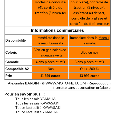
modes de conduite
pour piste), contrôle de
(4), contrôle de
traction (3 niveaux),
traction (3 niveaux)
assistant au départ,
contrôle de la glisse et
contrôle du frein moteur
Informations commerciales
Immédiate dans le
Immédiate dans le
réseau
Disponibilité
réseau Kawasaki
Yamaha
Vert ou gris-noir avec
Coloris
Bleu ou noir
marquages verts
Garantie
4 ans pièces et MO
5 ans pièces et MO
Compatible A2
Non
Oui (- 300 €)
Prix
11 699 euros
13 999 euros
Alexandre BARDIN - © WWW.MOTO-NET.COM - Reproduction
interdite sans autorisation préalable
Pour en savoir plus...:
Tous les essais YAMAHA
Tous les essais KAWASAKI
Toute l'actualité KAWASAKI
Toute l'actualité YAMAHA