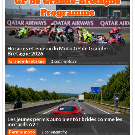
Horaires
et
enjeux
du
Moto
GP
de
Grande-
Bretagne
2026
Grande-Bretagne
1 commentaire
Les
jeunes
permis
auto
bientôt
bridés
comme
les
motards
A2
?
Permis moto
1 commentaire