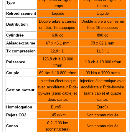
Type
temps
temps
Refroidissement
Liquide
Liquide
Double arbre à cames
Double arbre à cames en
Distribution
en tête, 16 soupapes
tête, 16 soupapes
Cylindrée
636 cc
890 cc
Alésagexcourse
67 x 45,1 mm
78 x 62,1 mm
Tx compression
12,9 : 1
11,5 : 1
123,8 ch à 13 000
Puissance
119 ch à 10 000 tr/mn
tr/mn
Couple
69 Nm à 10 800 tr/mn
93 Nm à 7000 tr/mn
Injection électronique
Injection électronique avec
avec accélérateur Ride-
accélérateur Ride-by-wire
Gestion moteur
by-wire (sans câble) et
(sans câble) et quatre
deux cartos
cartos
Homologation
Euro5+
Euro5+
Rejets CO2
145 g/km
Non communiquée
6,2 l/100 km
Conso
Non communiquée
(constructeur)