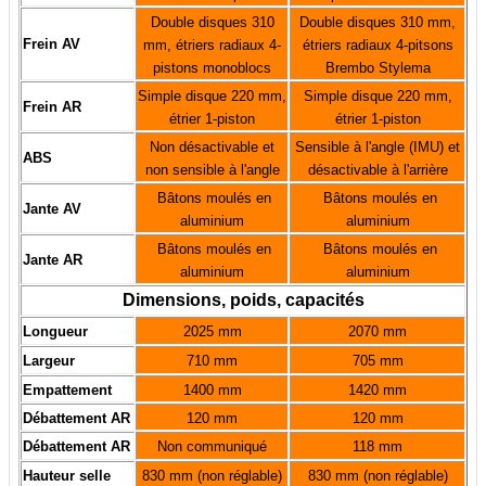
Double disques 310
Double disques 310 mm,
Frein AV
mm, étriers radiaux 4-
étriers radiaux 4-pitsons
pistons monoblocs
Brembo Stylema
Simple disque 220 mm,
Simple disque 220 mm,
Frein AR
étrier 1-piston
étrier 1-piston
Non désactivable et
Sensible à l'angle (IMU) et
ABS
non sensible à l'angle
désactivable à l'arrière
Bâtons m
oulés en
Bâtons m
oulés en
Jante AV
aluminium
aluminium
Bâtons moulés en
Bâtons m
oulés en
Jante AR
aluminium
aluminium
Dimensions, poids, capacités
Longueur
2025 mm
2070 mm
Largeur
710 mm
705 mm
Empattement
1400 mm
1420 mm
Débattement AR
120 mm
120 mm
Débattement AR
Non communiqué
118 mm
Hauteur selle
830 mm (non réglable)
830 mm (non réglable)