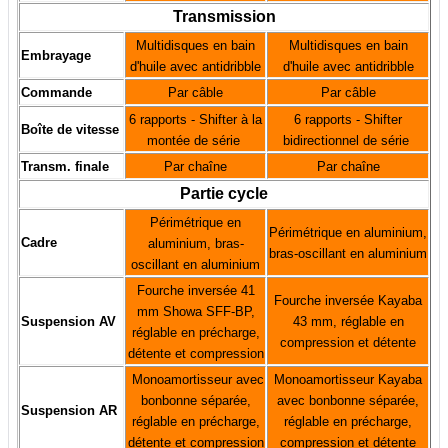
Transmission
Multidisques en bain
Multidisques en bain
Embrayage
d'huile avec antidribble
d'huile avec antidribble
Commande
Par câble
Par câble
6 rapports - Shifter à la
6 rapports - Shifter
Boîte de vitesse
montée de série
bidirectionnel de série
Transm. finale
Par chaîne
Par chaîne
Partie cycle
Périmétrique en
Périmétrique en aluminium,
Cadre
aluminium, bras-
bras-oscillant en aluminium
oscillant en aluminium
Fourche inversée 41
Fourche inversée Kayaba
mm Showa SFF-BP,
Suspension AV
43 mm, réglable en
réglable en précharge,
compression et détente
détente et compression
Monoamortisseur avec
Monoamortisseur Kayaba
bonbonne séparée,
avec bonbonne séparée,
Suspension AR
réglable en précharge,
réglable en précharge,
détente et compression
compression et détente