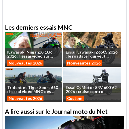
.
Les derniers essais MNC
Kawasaki
Ninja
ZX-10R
Essai
Kawasaki
Z650S
2026
2026
:
l'essai
vidéo
sur
...
:
le
roadster
qui
veut
...
Nouveautés 2026
Nouveautés 2026
Trident
et
Tiger
Sport
660
Essai
QJMotor
SRV
600
V2
:
l'essai
vidéo
MNC
des
...
2026
:
cruise
control
Nouveautés 2026
Custom
A lire aussi sur le Journal moto du Net