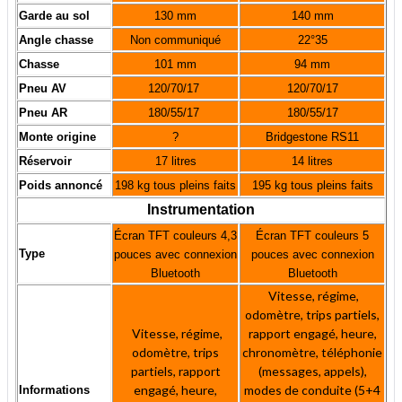
Garde au sol
130 mm
140 mm
Angle chasse
Non communiqué
22°35
Chasse
101 mm
94 mm
Pneu AV
120/70/17
120/70/17
Pneu AR
180/55/17
180/55/17
Monte origine
?
Bridgestone RS11
Réservoir
17 litres
14 litres
Poids annoncé
198 kg tous pleins faits
195 kg tous pleins faits
Instrumentation
Écran TFT couleurs 4,3
Écran TFT couleurs 5
Type
pouces avec connexion
pouces avec connexion
Bluetooth
Bluetooth
Vitesse, régime,
odomètre, trips partiels,
Vitesse, régime,
rapport engagé, heure,
odomètre, trips
chronomètre, téléphonie
partiels, rapport
(messages, appels),
engagé, heure,
modes de conduite (5+4
Informations