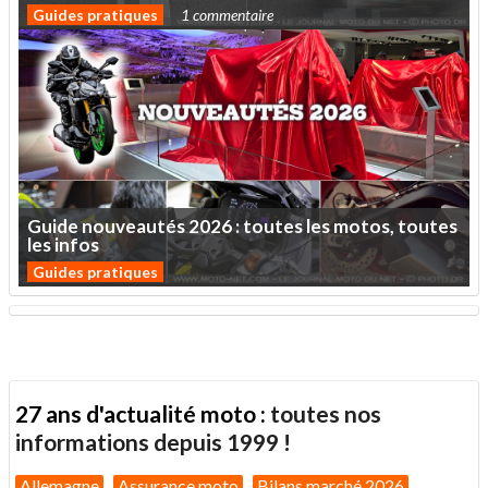
Guides pratiques
1 commentaire
Guide
nouveautés
2026
:
toutes
les
motos,
toutes
les
infos
Guides pratiques
27 ans d'actualité moto :
toutes nos
informations depuis 1999 !
Allemagne
Assurance moto
Bilans marché 2026