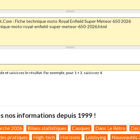
et saisissez le résultat. Par exemple, pour 1 + 3, saisissez 4.
s nos informations depuis 1999 !
arché 2026
Bilans statistiques
Casques
Dans Le Rétro
Déc
des pratiques
High-tech
Horizons
Lobbying
Nouveautés 