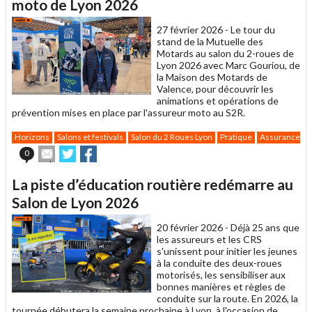
un
moto de Lyon 2026
ami
27 février 2026 -
Le tour du
stand de la Mutuelle des
Motards au salon du 2-roues de
Lyon 2026 avec Marc Gouriou, de
la Maison des Motards de
Valence, pour découvrir les
animations et opérations de
prévention mises en place par l'assureur moto
au
S2R.
Horizons
Salons et festivals
Salon du 2 Roues Lyon
Pratique
Assurance m
Envoyer
Partager
Partager
0
cet
sur
sur
article
Twitter
Facebook
La piste d’éducation routière redémarre au
à
un
Salon de Lyon 2026
ami
20 février 2026 -
Déjà 25 ans que
les assureurs et les CRS
s'unissent pour initier les jeunes
à la conduite des deux-roues
motorisés, les sensibiliser aux
bonnes manières et règles de
conduite sur la route. En 2026, la
tournée débutera la semaine prochaine à Lyon, à l'occasion de