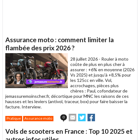
Assurance moto : comment limiter la
flambée des prix 2026 ?
28 juillet 2026 -
Rouler à moto
coûte de plus en plus cher à
assurer : +6% en moyenne (2026
Vs 2025) et jusqu'à +8,5% pour
les 125cc en ville. Vol,
accrochages, pièces plus
chères : Paul, cofondateur de
jemassuremoinscher.fr, décortique pour MNC les raisons de ces
hausses et les leviers (antivol, traceur, box) pour faire baisser la
facture. Interview.
Envoyer
Partager
Partager
0
Pratique
Assurance moto
cet
sur
sur
article
Twitter
Facebook
Vols de scooters en France : Top 10 2025 et
à
un
autres infos utiles