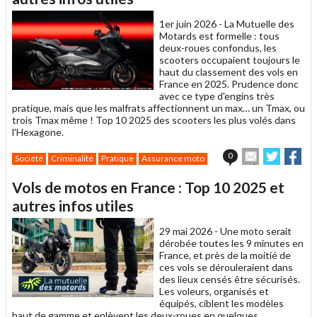
ami
1er juin 2026 -
La Mutuelle des
Motards est formelle : tous
deux-roues confondus, les
scooters occupaient toujours le
haut du classement des vols en
France en 2025. Prudence donc
avec ce type d'engins très
pratique, mais que les malfrats affectionnent un max… un Tmax, ou
trois Tmax même ! Top 10 2025 des scooters les plus volés dans
l'Hexagone.
Envoyer
Partage
Par
0
Société
Criminalité
Pratique
Assurance moto
cet
sur
sur
article
Twitter
Facebo
Vols de motos en France : Top 10 2025 et
à
un
autres infos utiles
ami
29 mai 2026 -
Une moto serait
dérobée toutes les 9 minutes en
France, et près de la moitié de
ces vols se dérouleraient dans
des lieux censés être sécurisés.
Les voleurs, organisés et
équipés, ciblent les modèles
haut de gamme et enlèvent les deux-roues en quelques