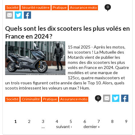
0
Société
Sécurité routière
Pratique
Assurance moto
Envoyer
Partager
Partager
cet
sur
sur
article
Twitter
Facebook
Quels sont les dix scooters les plus volés en
à
un
France en 2024 ?
ami
15 mai 2025 -
Après les motos,
les scooters ! La Mutuelle des
Motards vient de publier les
noms des dix scooters les plus
volés en France en 2024. Quatre
modèles et une marque de
125cc, quatre maxiscooters et
un trois-roues figurent cette année dans le Top 10. Alors, quels
scoots intéressent les voleurs un max ? Hum.
Envoyer
Partage
Par
0
Société
Criminalité
Pratique
Assurance moto
cet
sur
sur
article
Twitter
Facebo
.
à
un
1
2
3
4
5
6
7
8
9
ami
Pages
…
suivant ›
dernier »