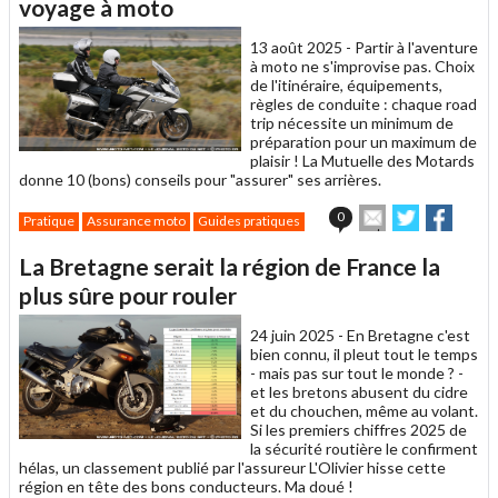
un
voyage à moto
ami
13 août 2025 -
Partir à l'aventure
à moto ne s'improvise pas. Choix
de l'itinéraire, équipements,
règles de conduite : chaque road
trip nécessite un minimum de
préparation pour un maximum de
plaisir ! La Mutuelle des Motards
donne 10 (bons) conseils pour "assurer" ses arrières.
Envoyer
Partager
Parta
0
Pratique
Assurance moto
Guides pratiques
cet
sur
sur
article
Twitter
Facebook
La Bretagne serait la région de France la
à
un
plus sûre pour rouler
ami
24 juin 2025 -
En Bretagne c'est
bien connu, il pleut tout le temps
- mais pas sur tout le monde ? -
et les bretons abusent du cidre
et du chouchen, même au volant.
Si les premiers chiffres 2025 de
la sécurité routière le confirment
hélas, un classement publié par l'assureur L'Olivier hisse cette
région en tête des bons conducteurs. Ma doué !