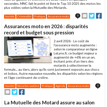
secondes. MNC fait le point et livre le Top 10 2025 des motos les
plus volées selon la Mutuelle des Motards.
Envoyer
Partage
Par
0
Société
Criminalité
Pratique
Assurance moto
cet
sur
sur
article
Twitter
Facebo
Assurances moto en 2026 : disparités
à
un
record et budget sous pression
ami
2 avril 2026 -
Le coût de
l'assurance moto augmente :
selon le comparateur en ligne
LeLynx.fr, ce budget majeur a
augmenté de +6% en un an,
incitant près d'un tiers des
motards à sélectionner la
formule... au tiers, alors qu'ils sont justement exposés aux chocs
et bobos. Autre mauvaise nouvelle, les disparités selon les régions
et l'âge continuent de croître.
0
Société
Sécurité routière
Pratique
Agenda
Assurance moto
Envoyer
Partager
Partager
cet
sur
sur
article
Twitter
Facebook
La Mutuelle des Motard assure au salon
à