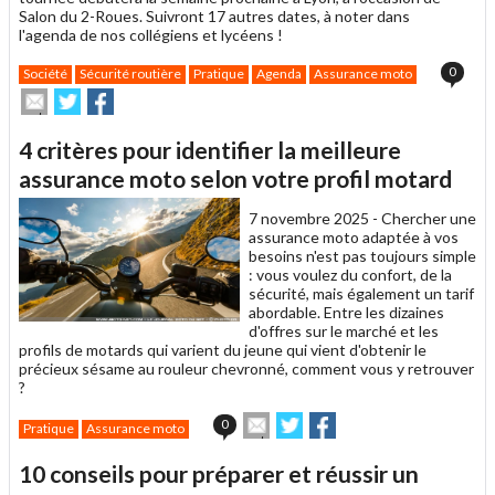
Salon du 2-Roues. Suivront 17 autres dates, à noter dans
l'agenda de nos collégiens et lycéens !
0
Société
Sécurité routière
Pratique
Agenda
Assurance moto
Envoyer
Partager
Partager
cet
sur
sur
article
Twitter
Facebook
4 critères pour identifier la meilleure
à
un
assurance moto selon votre profil motard
ami
7 novembre 2025 -
Chercher une
assurance moto adaptée à vos
besoins n'est pas toujours simple
: vous voulez du confort, de la
sécurité, mais également un tarif
abordable. Entre les dizaines
d'offres sur le marché et les
profils de motards qui varient du jeune qui vient d'obtenir le
précieux sésame au rouleur chevronné, comment vous y retrouver
?
Envoyer
Partager
Partager
0
Pratique
Assurance moto
cet
sur
sur
article
Twitter
Facebook
10 conseils pour préparer et réussir un
à