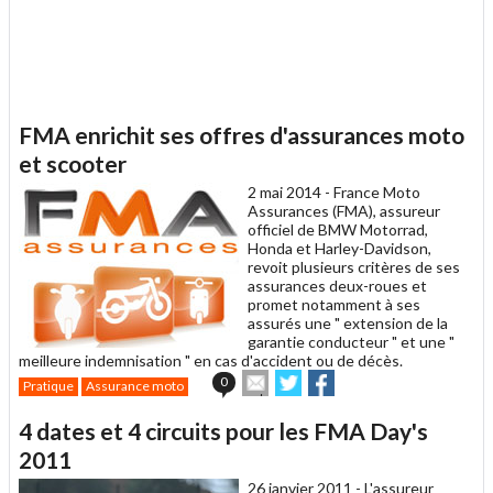
FMA enrichit ses offres d'assurances moto
et scooter
2 mai 2014 -
France Moto
Assurances (FMA), assureur
officiel de BMW Motorrad,
Honda et Harley-Davidson,
revoit plusieurs critères de ses
assurances deux-roues et
promet notamment à ses
assurés une " extension de la
garantie conducteur " et une "
meilleure indemnisation " en cas d'accident ou de décès.
Envoyer
Partager
Partager
0
Pratique
Assurance moto
cet
sur
sur
article
Twitter
Facebook
4 dates et 4 circuits pour les FMA Day's
à
un
2011
ami
26 janvier 2011 -
L'assureur