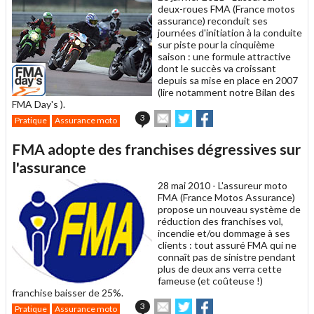
deux-roues FMA (France motos
assurance) reconduit ses
journées d'initiation à la conduite
sur piste pour la cinquième
saison : une formule attractive
dont le succès va croissant
depuis sa mise en place en 2007
(lire notamment notre Bilan des
FMA Day's ).
Envoyer
Partager
Partager
3
Pratique
Assurance moto
cet
sur
sur
article
Twitter
Facebook
FMA adopte des franchises dégressives sur
à
un
l'assurance
ami
28 mai 2010 -
L'assureur moto
FMA (France Motos Assurance)
propose un nouveau système de
réduction des franchises vol,
incendie et/ou dommage à ses
clients : tout assuré FMA qui ne
connaît pas de sinistre pendant
plus de deux ans verra cette
fameuse (et coûteuse !)
franchise baisser de 25%.
Envoyer
Partager
Partager
3
Pratique
Assurance moto