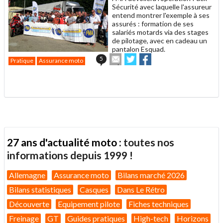
Sécurité avec laquelle l'assureur
entend montrer l'exemple à ses
assurés : formation de ses
salariés motards via des stages
de pilotage, avec en cadeau un
pantalon Esquad.
Envoyer
Partager
Partager
5
Pratique
Assurance moto
cet
sur
sur
article
Twitter
Facebook
.
à
un
ami
27 ans d'actualité moto :
toutes nos
informations depuis 1999 !
Allemagne
Assurance moto
Bilans marché 2026
Bilans statistiques
Casques
Dans Le Rétro
Découverte
Equipement pilote
Fiches techniques
Freinage
GT
Guides pratiques
High-tech
Horizons