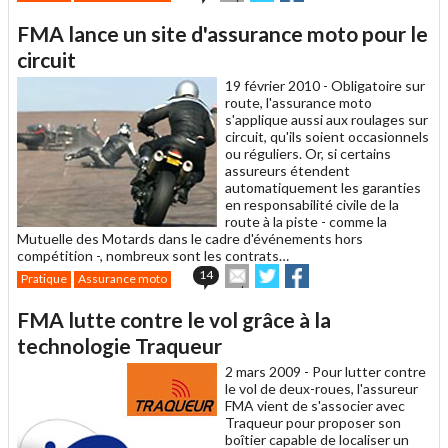
cet
sur
sur
article
Twitter
Facebook
FMA lance un site d'assurance moto pour le
à
un
circuit
ami
19 février 2010 -
Obligatoire sur
route, l'assurance moto
s'applique aussi aux roulages sur
circuit, qu'ils soient occasionnels
ou réguliers. Or, si certains
assureurs étendent
automatiquement les garanties
en responsabilité civile de la
route à la piste - comme la
Mutuelle des Motards dans le cadre d'événements hors
compétition -, nombreux sont les contrats…
Envoyer
Partager
Partager
14
Pratique
Assurance moto
cet
sur
sur
article
Twitter
Facebook
FMA lutte contre le vol grâce à la
à
un
technologie Traqueur
ami
2 mars 2009 -
Pour lutter contre
le vol de deux-roues, l'assureur
FMA vient de s'associer avec
Traqueur pour proposer son
boîtier capable de localiser un