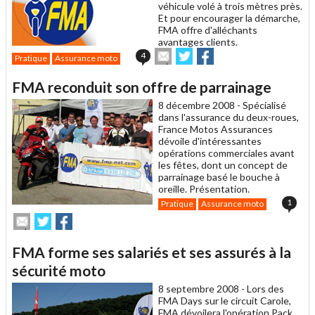
véhicule volé à trois mètres près.
Et pour encourager la démarche,
FMA offre d'alléchants
avantages clients.
Envoyer
Partager
Partager
4
Pratique
Assurance moto
cet
sur
sur
article
Twitter
Facebook
FMA reconduit son offre de parrainage
à
un
8 décembre 2008 -
Spécialisé
ami
dans l'assurance du deux-roues,
France Motos Assurances
dévoile d'intéressantes
opérations commerciales avant
les fêtes, dont un concept de
parrainage basé le bouche à
oreille. Présentation.
1
Pratique
Assurance moto
Envoyer
Partager
Partager
cet
sur
sur
article
Twitter
Facebook
FMA forme ses salariés et ses assurés à la
à
un
sécurité moto
ami
8 septembre 2008 -
Lors des
FMA Days sur le circuit Carole,
FMA dévoilera l'opération Pack