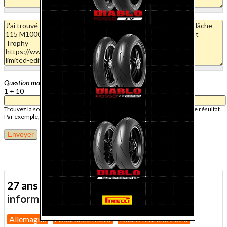
Question mathématique
1 + 10 =
Trouvez la solution de ce problème mathématique simple et saisissez le résultat.
Par exemple, pour 1 + 3, saisissez 4.
27 ans d'actualité moto :
toutes nos
informations depuis 1999 !
Allemagne
Assurance moto
Bilans marché 2026