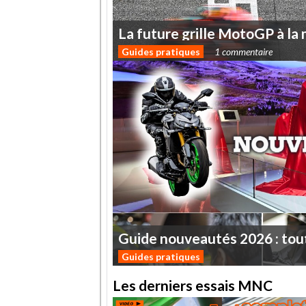
La
future
grille
MotoGP
à
la
Guides pratiques
1 commentaire
Guide
nouveautés
2026
:
tou
Guides pratiques
Les derniers essais MNC