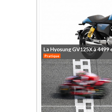
La
Hyosung
GV125X
à
4499
Pratique