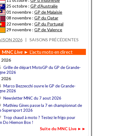
11 octobre :
GP d'Indonésie
25 octobre :
GP d'Australie
01 novembre :
GP de Malaisie
08 novembre :
GP du Qatar
22 novembre :
GP du Portugal
29 novembre :
GP de Valence
AISON 2026
|
SAISONS PRÉCÉDENTES
MNC
Live
► L'actu moto en direct
t 2026
5
Grille de départ MotoGP du GP de Grande-
gne 2026
t 2026
4
Marco Bezzecchi ouvre le GP de Grande-
gne 2026
9
Newsletter MNC du 7 aout 2026
9
Mathieu Gines passe la 7 en championnat de
e Supersport 2026
7
Trop chaud à moto ? Testez le frigo pour
n Do Hiemon Box !
Suite du MNC Live ►►