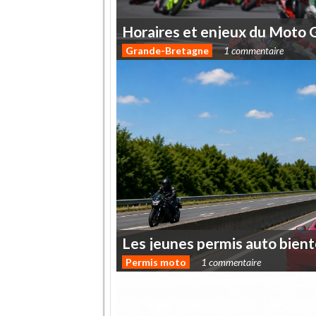
Horaires
et
enjeux
du
Moto
Grande-Bretagne
1 commentaire
Les
jeunes
permis
auto
bient
Permis moto
1 commentaire