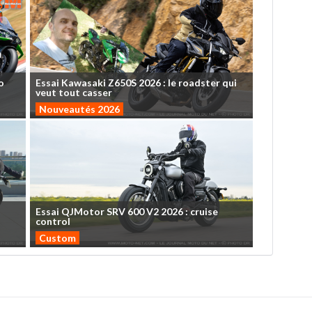
o
Essai
Kawasaki
Z650S
2026
:
le
roadster
qui
veut
tout
casser
Nouveautés 2026
Essai
QJMotor
SRV
600
V2
2026
:
cruise
control
Custom