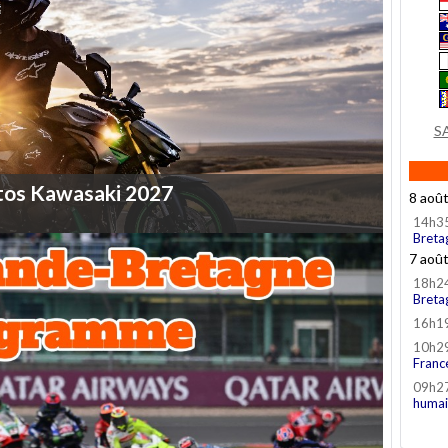
S
tos
Kawasaki
2027
8 aoû
14h3
Breta
7 aoû
18h2
Breta
16h1
10h2
Franc
09h2
humai