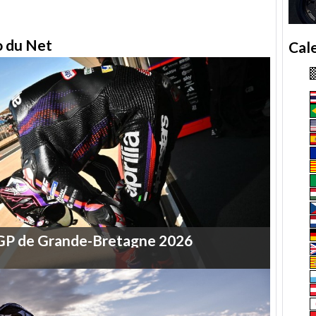
to du Net
Cal
GP
de
Grande-Bretagne
2026