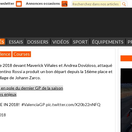
Rechercher
wsletter
Annonces occasions
Formulaire de recherche
ÉS
ESSAIS
DOSSIERS
VIDÉOS
SPORT
ÉQUIPEMENTS
P
lence
Courses
ce 2018 devant Maverick Viñales et Andrea Dovizioso, attaqué
entino Rossi a produit un bon départ depuis la 16ème place et
illage de Johann Zarco.
s en pole du dernier GP de la saison
les enjeux
E IN 2018!
#ValenciaGP
pic.twitter.com/X20b22nNFQ
018