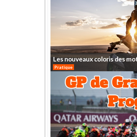
Les
nouveaux
coloris
des
mo
Pratique