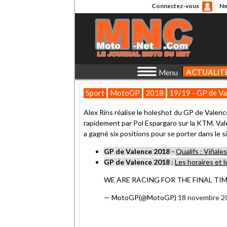
Connectez-vous
Ne
ACTUALIT
Menu
Sport
MotoGP
2018
19/19 - GP de Va
Alex Rins réalise le holeshot du GP de Valen
rapidement par Pol Espargaro sur la KTM. Val
a gagné six positions pour se porter dans le s
GP de Valence 2018 -
Qualifs : Viñale
GP de Valence 2018
:
Les horaires et 
WE ARE RACING FOR THE FINAL TIM
— MotoGP(@MotoGP)
18 novembre 2