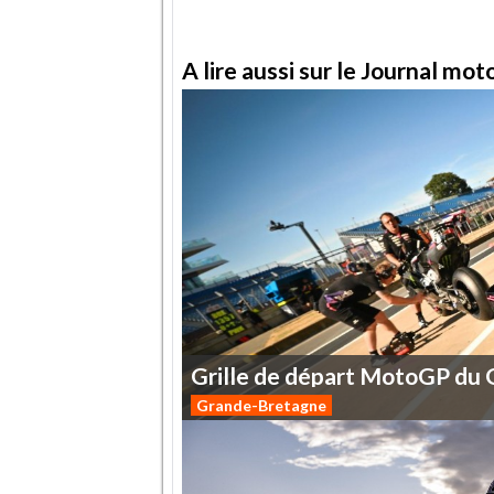
A lire aussi sur le Journal mo
Grille
de
départ
MotoGP
du
Grande-Bretagne