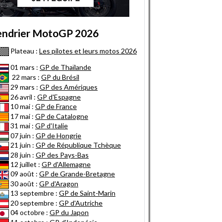
endrier MotoGP 2026
Plateau :
Les pilotes et leurs motos 2026
01 mars :
GP de Thaïlande
22 mars :
GP du Brésil
29 mars :
GP des Amériques
26 avril :
GP d'Espagne
10 mai :
GP de France
17 mai :
GP de Catalogne
31 mai :
GP d'Italie
07 juin :
GP de Hongrie
21 juin :
GP de République Tchèque
28 juin :
GP des Pays-Bas
12 juillet :
GP d'Allemagne
09 août :
GP de Grande-Bretagne
30 août :
GP d'Aragon
13 septembre :
GP de Saint-Marin
20 septembre :
GP d'Autriche
04 octobre :
GP du Japon