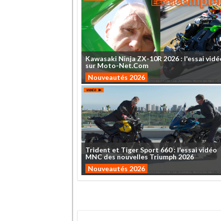
Kawasaki
Ninja
ZX-10R
2026
:
l'essai
vidé
sur
Moto-Net.Com
Nouveautés 2026
Trident
et
Tiger
Sport
660
:
l'essai
vidéo
MNC
des
nouvelles
Triumph
2026
Nouveautés 2026