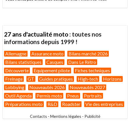
27 ans d'actualité moto :
toutes nos
informations depuis 1999 !
Allemagne
Assurance moto
Bilans marché 2026
Bilans statistiques
Casques
Dans Le Rétro
Découverte
Equipement pilote
Fiches techniques
Freinage
GT
Guides pratiques
High-tech
Horizons
Lobbying
Nouveautés 2026
Nouveautés 2027
Outil Agenda
Permis moto
Pneus
Portraits
Préparations moto
R&D
Roadster
Vie des entreprises
Contacts
-
Mentions légales
-
Publicité