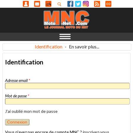
Identification
-
En savoir plus...
Identification
Adresse email
*
Mot de passe
*
J'ai oublié mon mot de passe
Vous n'avez pas encore de compte MNC ?
inscrivez-vous