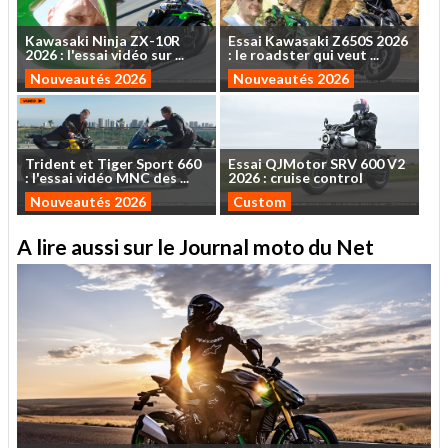
Kawasaki
Ninja
ZX-10R
Essai
Kawasaki
Z650S
2026
2026
:
l'essai
vidéo
sur
...
:
le
roadster
qui
veut
...
Nouveautés 2026
Nouveautés 2026
Trident
et
Tiger
Sport
660
Essai
QJMotor
SRV
600
V2
:
l'essai
vidéo
MNC
des
...
2026
:
cruise
control
Nouveautés 2026
Custom
A lire aussi sur le Journal moto du Net