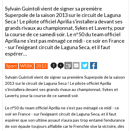
Sylvain Guintoli vient de signer sa première
Superpole de la saison 2013 sur le circuit de Laguna
Seca ! Le pilote officiel Aprilia s'installera devant ses
grands rivaux au championnat, Sykes et Laverty, pour
la course de ce samedi soir. Le n°50 du team officiel
Aprilia ne s'est pas ménagé ce midi - ce soir en France
- sur l'exigeant circuit de Laguna Seca, et il faut
espérer…
Imprimer
Envoyer
Partager
Partager
2
+
Sport
WSBK
2013
cet
sur
sur
article
Twitter
Facebook
Sylvain Guintoli vient de signer sa première Superpole de la saison
à
2013 sur le circuit de Laguna Seca ! Le pilote officiel Aprilia
un
s'installera devant ses grands rivaux au championnat, Sykes et
ami
Laverty, pour la course de ce samedi soir.
Le n°50 du team officiel Aprilia ne s'est pas ménagé ce midi - ce
soir en France - sur l'exigeant circuit de Laguna Seca, et il faut
espérer que son ultime assaut n'aura pas trop entamé l'endurance
de son épaule toujours affaiblie car le Frenchie vise la victoire, dès