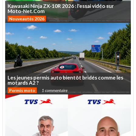
Kawasaki
Ninja
ZX-10R
2026
:
l'essai
vidéo
sur
Moto-Net.Com
Nouveautés 2026
Les
jeunes
permis
auto
bientôt
bridés
comme
les
motards
A2
?
Permis moto
1 commentaire