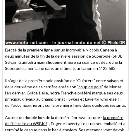
Éjecté de la première ligne par un incroyable Niccolo Canepa à
deux minutes de la fin de la dernière session de Superpole (SP3),
Sylvain Guintoli a magnifiquement géré sa séance et décroché la
Superpole américaine dans un ultime tour canon en 1' 22,683.
Il s'agit de la première pole position de "Guinters" cette saison et
de la deuxième de sa carrière après son "
coup de pole
" de Monza
l'an dernier. Grâce à elle, notre Frenchie préféré marque ses deux
principaux rivaux au championnat - Sykes et Laverty, who else ? -
qui l'accompagneront sur la première ligne dans quelques instants.
Auteur du doublé lors de la dernière épreuve turque -
la première
de l'histoire du WSBK !
-, Eugene Laverty s'est un peu emballé et a
terminé le casque dans le bac à graviers. Ses mécanos vont devoir