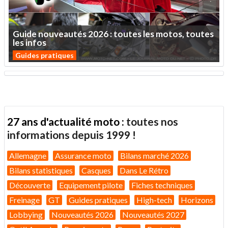
Guide
nouveautés
2026
:
toutes
les
motos,
toutes
les
infos
Guides pratiques
27 ans d'actualité moto :
toutes nos
informations depuis 1999 !
Allemagne
Assurance moto
Bilans marché 2026
Bilans statistiques
Casques
Dans Le Rétro
Découverte
Equipement pilote
Fiches techniques
Freinage
GT
Guides pratiques
High-tech
Horizons
Lobbying
Nouveautés 2026
Nouveautés 2027