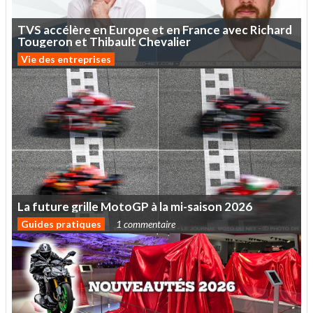
TVS
accélère
en
Europe
et
en
France
avec
Richard
Tougeron
et
Thibault
Chevalier
Vie des entreprises
La
future
grille
MotoGP
à
la
mi-saison
2026
Guides pratiques
1 commentaire