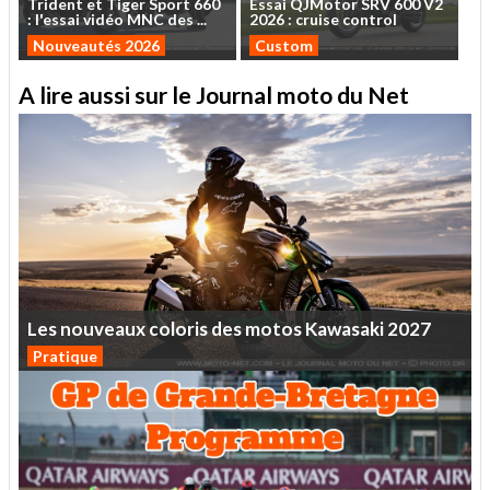
Trident
et
Tiger
Sport
660
Essai
QJMotor
SRV
600
V2
:
l'essai
vidéo
MNC
des
...
2026
:
cruise
control
Nouveautés 2026
Custom
A lire aussi sur le Journal moto du Net
Les
nouveaux
coloris
des
motos
Kawasaki
2027
Pratique