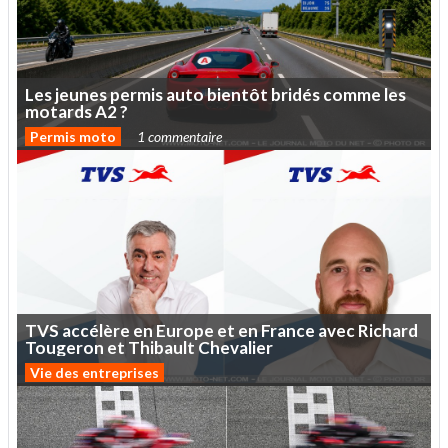
Les
jeunes
permis
auto
bientôt
bridés
comme
les
motards
A2
?
Permis moto
1 commentaire
TVS
accélère
en
Europe
et
en
France
avec
Richard
Tougeron
et
Thibault
Chevalier
Vie des entreprises