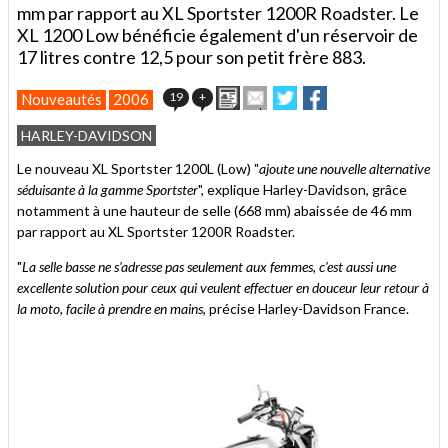
mm par rapport au XL Sportster 1200R Roadster. Le
XL 1200 Low bénéficie également d'un réservoir de
17 litres contre 12,5 pour son petit frère 883.
Imprimer
Envoyer
Partager
Partager
19
+
Nouveautés
2006
cet
sur
sur
article
Twitter
Facebook
HARLEY-DAVIDSON
à
un
Le nouveau XL Sportster 1200L (Low) "
ajoute une nouvelle alternative
ami
séduisante à la gamme Sportster
", explique Harley-Davidson, grâce
notamment à une hauteur de selle (668 mm) abaissée de 46 mm
par rapport au XL Sportster 1200R Roadster.
"
La selle basse ne s'adresse pas seulement aux femmes, c'est aussi une
excellente solution pour ceux qui veulent effectuer en douceur leur retour à
la moto, facile à prendre en mains
, précise Harley-Davidson France.