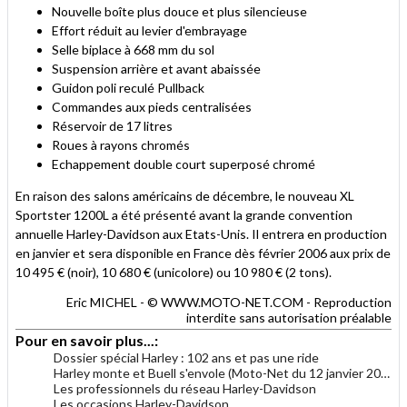
Nouvelle boîte plus douce et plus silencieuse
Effort réduit au levier d'embrayage
Selle biplace à 668 mm du sol
Suspension arrière et avant abaissée
Guidon poli reculé Pullback
Commandes aux pieds centralisées
Réservoir de 17 litres
Roues à rayons chromés
Echappement double court superposé chromé
En raison des salons américains de décembre, le nouveau XL
Sportster 1200L a été présenté avant la grande convention
annuelle Harley-Davidson aux Etats-Unis. Il entrera en production
en janvier et sera disponible en France dès février 2006 aux prix de
10 495 € (noir), 10 680 € (unicolore) ou 10 980 € (2 tons).
Eric MICHEL - © WWW.MOTO-NET.COM - Reproduction
interdite sans autorisation préalable
Pour en savoir plus...:
Dossier spécial Harley : 102 ans et pas une ride
Harley monte et Buell s'envole (Moto-Net du 12 janvier 2005)
Les professionnels du réseau Harley-Davidson
Les occasions Harley-Davidson