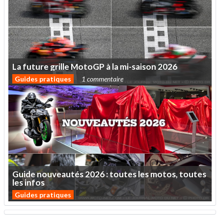
La
future
grille
MotoGP
à
la
mi-saison
2026
Guides pratiques
1 commentaire
Guide
nouveautés
2026
:
toutes
les
motos,
toutes
les
infos
Guides pratiques