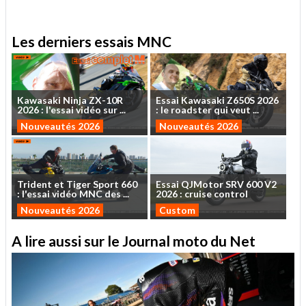
Les derniers essais MNC
Kawasaki
Ninja
ZX-10R
Essai
Kawasaki
Z650S
2026
2026
:
l'essai
vidéo
sur
...
:
le
roadster
qui
veut
...
Nouveautés 2026
Nouveautés 2026
Trident
et
Tiger
Sport
660
Essai
QJMotor
SRV
600
V2
:
l'essai
vidéo
MNC
des
...
2026
:
cruise
control
Nouveautés 2026
Custom
A lire aussi sur le Journal moto du Net