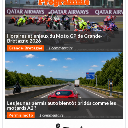
Horaires
et
enjeux
du
Moto
GP
de
Grande-
Bretagne
2026
Grande-Bretagne
1 commentaire
Les
jeunes
permis
auto
bientôt
bridés
comme
les
motards
A2
?
Permis moto
1 commentaire