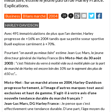
Explications.
Imprimer
Envoyer
Partager
Parta
28
+
Business
Bilans marché
2004
cet
sur
sur
article
Twitter
Facebook
HARLEY-DAVIDSON
à
un
Avec 491 immatriculations de plus que l'an dernier, Harley
ami
progresse de +16% en 2004 tandis que sa petite soeur sportive
Buell explose carrément à +70%.
Pourtant "
on aurait pu mieux faire
" estime Jean-Luc Mars, le jeune
directeur général de Harley France (lire
Moto-Net du 30 août
2003
) : "
c'est l'histoire du verre à moitié vide ou à moitié plein car la part
de marché de Harley est encore loin des 10% sur le segment des plus de
650 cc
"...
Moto-Net : Sur un marché atone en 2004, Harley-Davidson
progresse fortement, à l'image d'autres marques tout aussi
exclusives et haut de gamme. S'agit-il à votre avis d’une
nouvelle tendance durable du marché français ?
Jean-Luc Mars, DG Harley France :
Je pense que c’est
effectivement une tendance durable. D’une part, l’âge moyen du