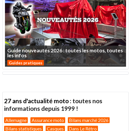
Guide
nouveautés
2026
:
toutes
les
motos,
toutes
les
infos
Guides pratiques
27 ans d'actualité moto :
toutes nos
informations depuis 1999 !
Allemagne
Assurance moto
Bilans marché 2026
Bilans statistiques
Casques
Dans Le Rétro