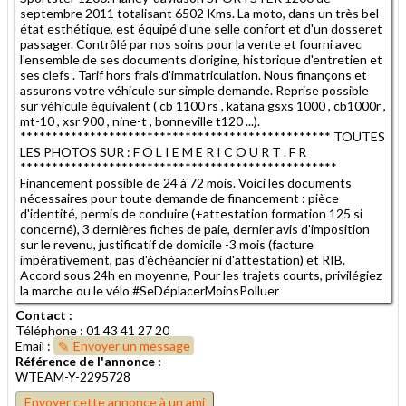
septembre 2011 totalisant 6502 Kms. La moto, dans un très bel
état esthétique, est équipé d'une selle confort et d'un dosseret
passager. Contrôlé par nos soins pour la vente et fourni avec
l'ensemble de ses documents d'origine, historique d'entretien et
ses clefs . Tarif hors frais d'immatriculation. Nous finançons et
assurons votre véhicule sur simple demande. Reprise possible
sur véhicule équivalent ( cb 1100 rs , katana gsxs 1000 , cb1000r ,
mt-10 , xsr 900 , nine-t , bonneville t120 ...).
************************************************* TOUTES
LES PHOTOS SUR : F O L I E M E R I C O U R T . F R
**************************************************
Financement possible de 24 à 72 mois. Voici les documents
nécessaires pour toute demande de financement : pièce
d'identité, permis de conduire (+attestation formation 125 si
concerné), 3 dernières fiches de paie, dernier avis d'imposition
sur le revenu, justificatif de domicile -3 mois (facture
impérativement, pas d'échéancier ni d'attestation) et RIB.
Accord sous 24h en moyenne, Pour les trajets courts, privilégiez
la marche ou le vélo #SeDéplacerMoinsPolluer
Contact :
Téléphone : 01 43 41 27 20
Email :
Envoyer un message
Référence de l'annonce :
WTEAM-Y-2295728
Envoyer cette annonce à un ami