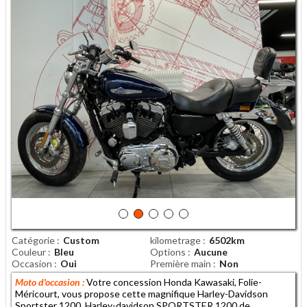
Catégorie
Custom
kilometrage
6502km
Couleur
Bleu
Options
Aucune
Occasion
Oui
Première main
Non
Moto d'occasion :
Votre concession Honda Kawasaki, Folie-
Méricourt, vous propose cette magnifique Harley-Davidson
Sportster 1200. Harley-davidson SPORTSTER 1200 de