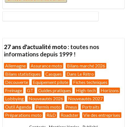
27 ans d'actualité moto :
toutes nos
informations depuis 1999 !
Allemagne
Assurance moto
Bilans marché 2026
Bilans statistiques
Casques
Dans Le Rétro
Découverte
Equipement pilote
Fiches techniques
Freinage
GT
Guides pratiques
High-tech
Horizons
Lobbying
Nouveautés 2026
Nouveautés 2027
Outil Agenda
Permis moto
Pneus
Portraits
Préparations moto
R&D
Roadster
Vie des entreprises
Contacts
-
Mentions légales
-
Publicité